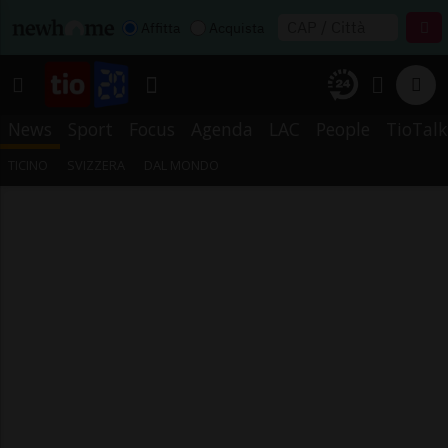
Affitta
Acquista
News
Sport
Focus
Agenda
LAC
People
TioTalk
TICINO
SVIZZERA
DAL MONDO