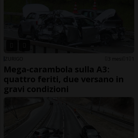
ZURIGO
3 mesi
1
1
Mega-carambola sulla A3:
quattro feriti, due versano in
gravi condizioni