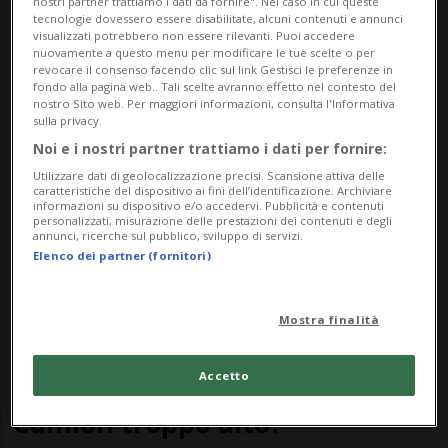
nostri partner trattiamo i dati da fornire". Nel caso in cui queste
tecnologie dovessero essere disabilitate, alcuni contenuti e annunci
ZURIGO
2 mesi
visualizzati potrebbero non essere rilevanti. Puoi accedere
Scontro frontale: tre feriti, uno
nuovamente a questo menu per modificare le tue scelte o per
revocare il consenso facendo clic sul link Gestisci le preferenze in
è grave
fondo alla pagina web.. Tali scelte avranno effetto nel contesto del
nostro Sito web. Per maggiori informazioni, consulta l'Informativa
sulla privacy.
Noi e i nostri partner trattiamo i dati per fornire:
Utilizzare dati di geolocalizzazione precisi. Scansione attiva delle
caratteristiche del dispositivo ai fini dell’identificazione. Archiviare
informazioni su dispositivo e/o accedervi. Pubblicità e contenuti
personalizzati, misurazione delle prestazioni dei contenuti e degli
annunci, ricerche sul pubblico, sviluppo di servizi.
Elenco dei partner (fornitori)
Mostra finalità
LOCARNO
3 mesi
20
10
Accetto
Mappo Morettina chiusa.
Camion troppo alto?