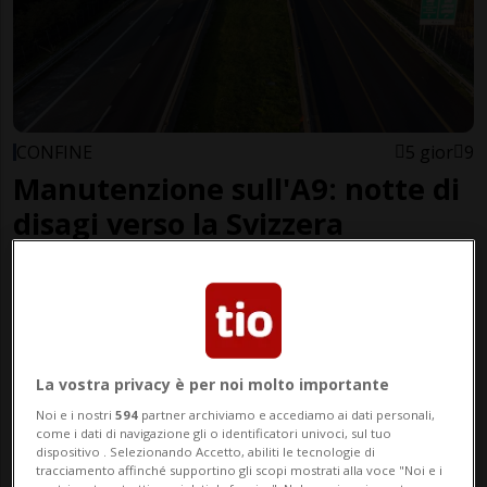
CONFINE
5 gior
9
Manutenzione sull'A9: notte di
disagi verso la Svizzera
La vostra privacy è per noi molto importante
Noi e i nostri
594
partner archiviamo e accediamo ai dati personali,
come i dati di navigazione gli o identificatori univoci, sul tuo
dispositivo . Selezionando Accetto, abiliti le tecnologie di
tracciamento affinché supportino gli scopi mostrati alla voce "Noi e i