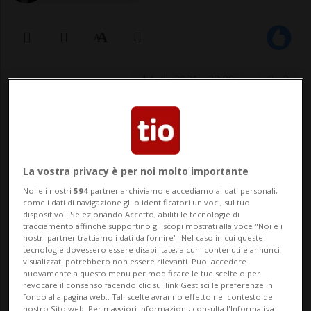
14 dic 2021 - 22:00
2
La vostra privacy è per noi molto importante
Noi e i nostri
594
partner archiviamo e accediamo ai dati personali,
come i dati di navigazione gli o identificatori univoci, sul tuo
dispositivo . Selezionando Accetto, abiliti le tecnologie di
SPORT: Risultati e classifiche
tracciamento affinché supportino gli scopi mostrati alla voce "Noi e i
nostri partner trattiamo i dati da fornire". Nel caso in cui queste
tecnologie dovessero essere disabilitate, alcuni contenuti e annunci
SEPANG - Fabio Quartararo è stato chiaro:
visualizzati potrebbero non essere rilevanti. Puoi accedere
nuovamente a questo menu per modificare le tue scelte o per
revocare il consenso facendo clic sul link Gestisci le preferenze in
la sua intenzione è quella di restare anche
fondo alla pagina web.. Tali scelte avranno effetto nel contesto del
nostro Sito web. Per maggiori informazioni, consulta l'Informativa