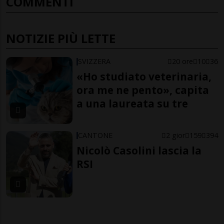
COMMENTI
NOTIZIE PIÙ LETTE
SVIZZERA
20 ore
10
36
«Ho studiato veterinaria,
ora me ne pento», capita
a una laureata su tre
CANTONE
2 gior
159
394
Nicolò Casolini lascia la
RSI