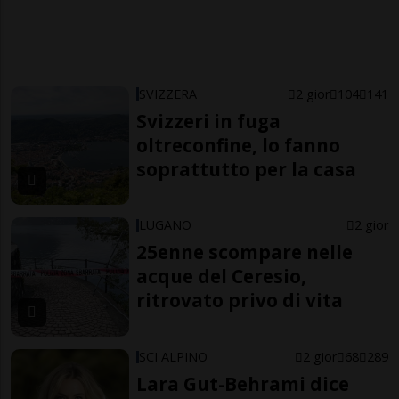
SVIZZERA
2 gior
104
141
Svizzeri in fuga
oltreconfine, lo fanno
soprattutto per la casa
LUGANO
2 gior
25enne scompare nelle
acque del Ceresio,
ritrovato privo di vita
SCI ALPINO
2 gior
68
289
Lara Gut-Behrami dice