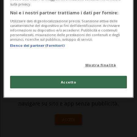
nel 2023 con la Yamaha, ma non vuole
sulla privacy.
firmare adesso il rinnovo del contratto. Il
Noi e i nostri partner trattiamo i dati per fornire:
neo campione del mondo di MotoGP -
Utilizzare dati di geolocalizzazione precisi. Scansione attiva delle
caratteristiche del dispositivo ai fini dell’identificazione. Archiviare
informazioni su dispositivo e/o accedervi. Pubblicità e contenuti
unitamente al suo agente - ha semp...
personalizzati, misurazione delle prestazioni dei contenuti e degli
annunci, ricerche sul pubblico, sviluppo di servizi.
Elenco dei partner (fornitori)
🔐 Sblocca il nostro archivio
esclusivo!
Mostra finalità
Sottoscrivi un abbonamento
Archivio
per
Accetto
leggere questo articolo, oppure scegli
MyTioAbo
per accedere all'archivio e
navigare su sito e app senza pubblicità.
ACCEDI