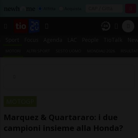
Affitta
Acquista
s
Sport
Focus
Agenda
LAC
People
TioTalk
New
MOTORI
ALTRI SPORT
SESTO UOMO
MONDIALI 2026
RISULTAT
MOTOGP
Marquez & Quartararo: i due
campioni insieme alla Honda?