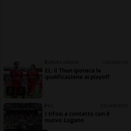
EUROPA LEAGUE
20 ore
1
4
EL: il Thun ipoteca la
qualificazione ai playoff
HCL
22 ore
3
25
I tifosi a contatto con il
nuovo Lugano