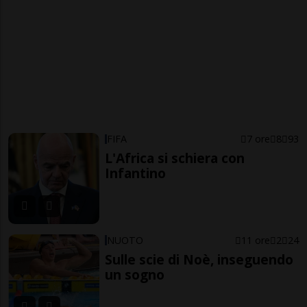
FIFA
7 ore
8
93
L'Africa si schiera con
Infantino
NUOTO
11 ore
2
24
Sulle scie di Noè, inseguendo
un sogno