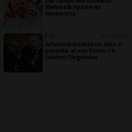
Dal campo alla scrivania:
Mehmedi riparte da
Winterthur
FIFA
3 ore
13
23
Infantino incassa un altro sì
pesante: al suo fianco c’è
(anche) l’Argentina