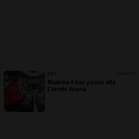
HCL
4 ore
9
Riserva il tuo posto alla
Cornèr Arena