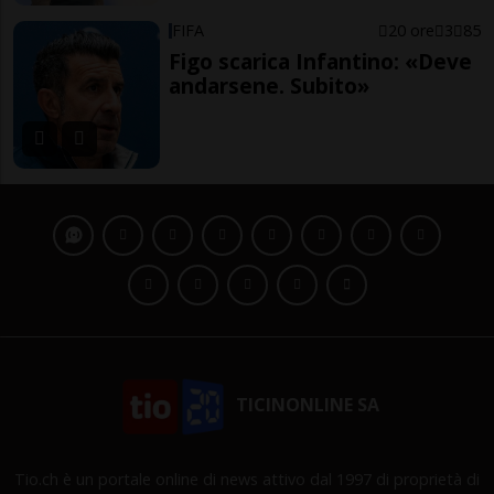
FIFA
20 ore
3
85
Figo scarica Infantino: «Deve
andarsene. Subito»
TICINONLINE SA
Tio.ch è un portale online di news attivo dal 1997 di proprietà di