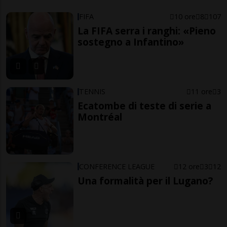
FIFA
10 ore
8
107
La FIFA serra i ranghi: «Pieno
sostegno a Infantino»
TENNIS
11 ore
3
Ecatombe di teste di serie a
Montréal
CONFERENCE LEAGUE
12 ore
3
12
Una formalità per il Lugano?