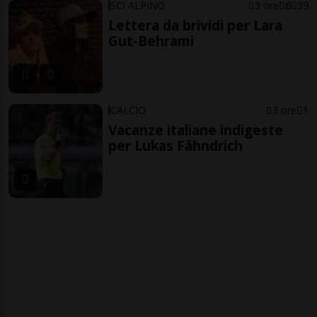
SCI ALPINO
3 ore
6
39
Lettera da brividi per Lara
Gut-Behrami
CALCIO
3 ore
1
Vacanze italiane indigeste
per Lukas Fähndrich