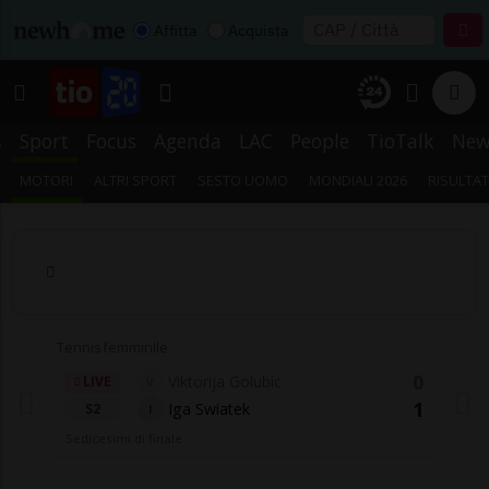
Affitta
Acquista
s
Sport
Focus
Agenda
LAC
People
TioTalk
New
MOTORI
ALTRI SPORT
SESTO UOMO
MONDIALI 2026
RISULTAT
Tennis femminile
0
Viktorija Golubic
LIVE
V
1
Iga Swiatek
S2
I
Sedicesimi di finale