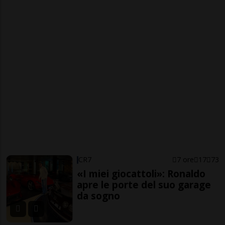
CR7
7 ore
17
73
«I miei giocattoli»: Ronaldo
apre le porte del suo garage
da sogno