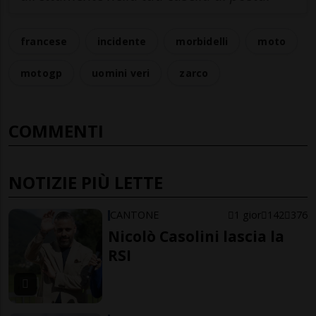
francese
incidente
morbidelli
moto
motogp
uomini veri
zarco
COMMENTI
NOTIZIE PIÙ LETTE
CANTONE
1 gior
142
376
Nicolò Casolini lascia la
RSI