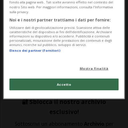
fondo alla pagina web.. Tali scelte avranno effetto nel contesto del
nostro Sito web. Per maggiori informazioni, consulta l'Informativa
sulla privacy.
SPORT: Risultati e classifiche
Noi e i nostri partner trattiamo i dati per fornire:
Utilizzare dati di geolocalizzazione precisi. Scansione attiva delle
Johann Zarco è deluso in seguito alla
caratteristiche del dispositivo ai fini dell’identificazione. Archiviare
informazioni su dispositivo e/o accedervi. Pubblicità e contenuti
personalizzati, misurazione delle prestazioni dei contenuti e degli
decisione presa dai commissari FIM, i quali
annunci, ricerche sul pubblico, sviluppo di servizi.
Elenco dei partner (fornitori)
l'hanno penalizzato per l'incidente di
settimana scorsa che ha coinvolto anche
Mostra finalità
Franco Morbidelli. Il pilota francese - che
sarà costretto a partire dalla ...
Accetto
🔐 Sblocca il nostro archivio
esclusivo!
Sottoscrivi un abbonamento
Archivio
per