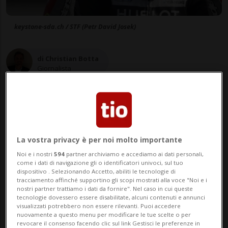
keystone-sda.ch / STF (Petr David Josek)
di Christian Botta
Giornalista
22 ago 2020 - 08:00
Aggiornamento 15:59
La vostra privacy è per noi molto importante
3
Noi e i nostri
594
partner archiviamo e accediamo ai dati personali,
come i dati di navigazione gli o identificatori univoci, sul tuo
dispositivo . Selezionando Accetto, abiliti le tecnologie di
tracciamento affinché supportino gli scopi mostrati alla voce "Noi e i
nostri partner trattiamo i dati da fornire". Nel caso in cui queste
tecnologie dovessero essere disabilitate, alcuni contenuti e annunci
visualizzati potrebbero non essere rilevanti. Puoi accedere
nuovamente a questo menu per modificare le tue scelte o per
revocare il consenso facendo clic sul link Gestisci le preferenze in