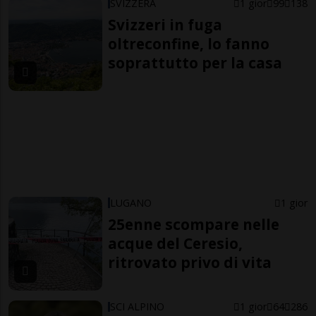
SVIZZERA
1 gior
99
138
Svizzeri in fuga
oltreconfine, lo fanno
soprattutto per la casa
LUGANO
1 gior
25enne scompare nelle
acque del Ceresio,
ritrovato privo di vita
SCI ALPINO
1 gior
64
286