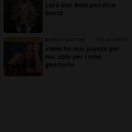
Lara Gut-Behrami dice
basta
ARBEDO-CASTIONE
13 ore
24
156
«Non ho mai pianto per
me, solo per i miei
genitori»