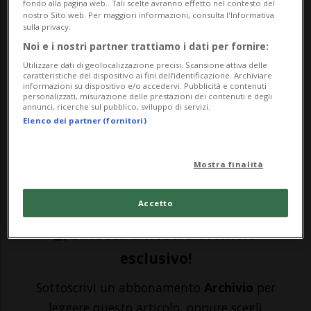
fondo alla pagina web.. Tali scelte avranno effetto nel contesto del
nostro Sito web. Per maggiori informazioni, consulta l'Informativa
CALCIO: Risultati e classifiche
sulla privacy.
Noi e i nostri partner trattiamo i dati per fornire:
LUGANO - Oggi in Ticino è il V-Day: un
Utilizzare dati di geolocalizzazione precisi. Scansione attiva delle
caratteristiche del dispositivo ai fini dell’identificazione. Archiviare
informazioni su dispositivo e/o accedervi. Pubblicità e contenuti
primo passo verso la normalità? Chissà.
personalizzati, misurazione delle prestazioni dei contenuti e degli
annunci, ricerche sul pubblico, sviluppo di servizi.
"Libertà". Questa parola, in ogni angolo
Elenco dei partner (fornitori)
del mondo, è la più ambita. La più
desiderata. Dopo mesi di crisi - sanitaria,
Mostra finalità
so...
Accetto
🔐 Sblocca il nostro archivio
esclusivo!
Sottoscrivi un abbonamento
Archivio
per
leggere questo articolo, oppure scegli