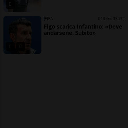
FIFA
13 ore
3
74
Figo scarica Infantino: «Deve
andarsene. Subito»