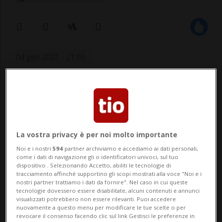
04 gen 2021 - 21:00
Aggiornamento 05 gen 2021 - 19:36
27
La vostra privacy è per noi molto importante
Noi e i nostri
594
partner archiviamo e accediamo ai dati personali,
come i dati di navigazione gli o identificatori univoci, sul tuo
dispositivo . Selezionando Accetto, abiliti le tecnologie di
tracciamento affinché supportino gli scopi mostrati alla voce "Noi e i
nostri partner trattiamo i dati da fornire". Nel caso in cui queste
«In estate inizieremo a vaccinare le
tecnologie dovessero essere disabilitate, alcuni contenuti e annunci
persone sane».
visualizzati potrebbero non essere rilevanti. Puoi accedere
nuovamente a questo menu per modificare le tue scelte o per
revocare il consenso facendo clic sul link Gestisci le preferenze in