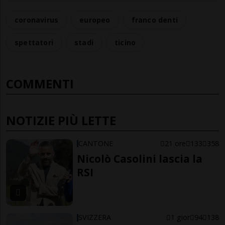
coronavirus
europeo
franco denti
spettatori
stadi
ticino
COMMENTI
NOTIZIE PIÙ LETTE
CANTONE
21 ore
133
358
Nicolò Casolini lascia la
RSI
SVIZZERA
1 gior
94
138