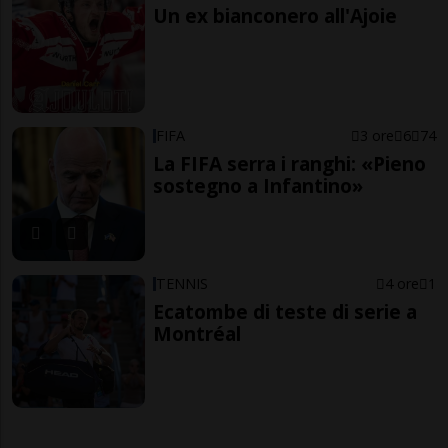
Un ex bianconero all'Ajoie
FIFA
3 ore
6
74
La FIFA serra i ranghi: «Pieno
sostegno a Infantino»
TENNIS
4 ore
1
Ecatombe di teste di serie a
Montréal