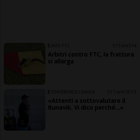
CAOS FTC
15 ore
14
Arbitri contro FTC, la frattura
si allarga
CONFERENCE LEAGUE
17 ore
5
13
«Attenti a sottovalutare il
Runavik. Vi dico perché...»