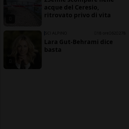
acque del Ceresio,
ritrovato privo di vita
SCI ALPINO
18 ore
62
278
Lara Gut-Behrami dice
basta