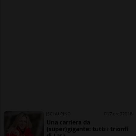
SCI ALPINO
17 ore
2
18
Una carriera da
(super)gigante: tutti i trionfi
di Lara