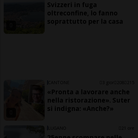
Svizzeri in fuga
oltreconfine, lo fanno
soprattutto per la casa
CANTONE
3 gior
208
215
«Pronta a lavorare anche
nella ristorazione». Suter
si indigna: «Anche?»
LUGANO
21 ore
25enne scompare nelle