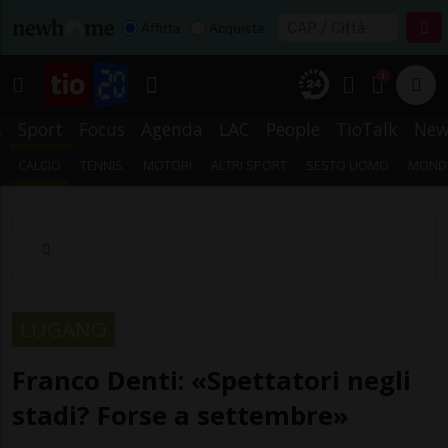
Affitta
Acquista
1
s
Sport
Focus
Agenda
LAC
People
TioTalk
New
CALCIO
TENNIS
MOTORI
ALTRI SPORT
SESTO UOMO
MONDI
LUGANO
Franco Denti: «Spettatori negli
stadi? Forse a settembre»