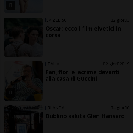
SVIZZERA
2 gior
3
Oscar: ecco i film elvetici in
corsa
ITALIA
2 gior
2
19
Fan, fiori e lacrime davanti
alla casa di Guccini
IRLANDA
4 gior
6
Dublino saluta Glen Hansard