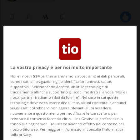
28 ago 2023 - 13:00
1
CASTELVETRANO - Arriva una prima
risposta alla lunga sequela di improperi di
La vostra privacy è per noi molto importante
sabato sera di Morgan. Il cantautore, che
Noi e i nostri
594
partner archiviamo e accediamo ai dati personali,
come i dati di navigazione gli o identificatori univoci, sul tuo
stava tenendo uno spettacolo dedicato a
dispositivo . Selezionando Accetto, abiliti le tecnologie di
tracciamento affinché supportino gli scopi mostrati alla voce "Noi e i
Franco Battiato nel cuore del parco
nostri partner trattiamo i dati da fornire". Nel caso in cui queste
tecnologie dovessero essere disabilitate, alcuni contenuti e annunci
visualizzati potrebbero non essere rilevanti. Puoi accedere
archeologico di Selinunte, era stato
nuovamente a questo menu per modificare le tue scelte o per
revocare il consenso facendo clic sul link Gestisci le preferenze in
interrotto da uno ...
fondo alla pagina web.. Tali scelte avranno effetto nel contesto del
nostro Sito web. Per maggiori informazioni, consulta l'Informativa
sulla privacy.