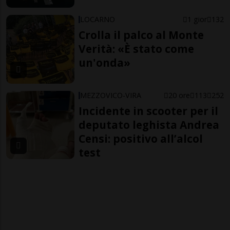
LOCARNO
1 gior
132
Crolla il palco al Monte
Verità: «È stato come
un'onda»
MEZZOVICO-VIRA
20 ore
113
252
Incidente in scooter per il
deputato leghista Andrea
Censi: positivo all’alcol
test