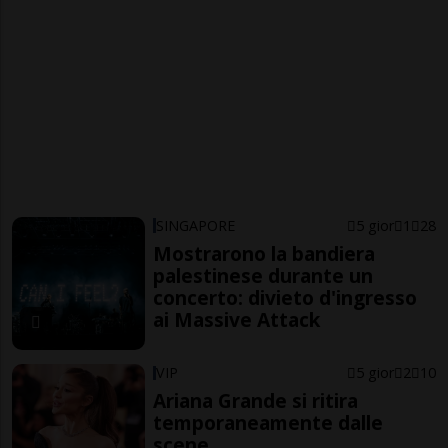
SINGAPORE
5 gior
1
28
Mostrarono la bandiera
palestinese durante un
concerto: divieto d'ingresso
ai Massive Attack
VIP
5 gior
2
10
Ariana Grande si ritira
temporaneamente dalle
scene