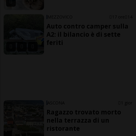
MEZZOVICO
17 ore
14
Auto contro camper sulla
A2: il bilancio è di sette
feriti
ASCONA
1 gior
Ragazzo trovato morto
nella terrazza di un
ristorante