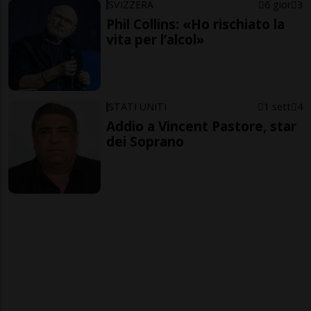
SVIZZERA
6 gior
3
Phil Collins: «Ho rischiato la
vita per l’alcol»
STATI UNITI
1 sett
4
Addio a Vincent Pastore, star
dei Soprano