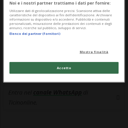
🔐 Sblocca il nostro archivio
Noi e i nostri partner trattiamo i dati per fornire:
esclusivo!
Utilizzare dati di geolocalizzazione precisi. Scansione attiva delle
caratteristiche del dispositivo ai fini dell’identificazione. Archiviare
informazioni su dispositivo e/o accedervi. Pubblicità e contenuti
Sottoscrivi un abbonamento
Archivio
per
personalizzati, misurazione delle prestazioni dei contenuti e degli
annunci, ricerche sul pubblico, sviluppo di servizi.
leggere questo articolo, oppure scegli
Elenco dei partner (fornitori)
MyTioAbo
per accedere all'archivio e
navigare su sito e app senza pubblicità.
Mostra finalità
ACCEDI
Accetto
Entra nel
canale WhatsApp
di
Ticinonline.