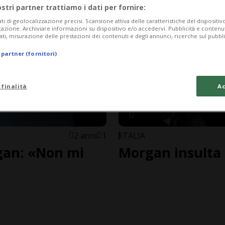
ostri partner trattiamo i dati per fornire:
ati di geolocalizzazione precisi. Scansione attiva delle caratteristiche del dispositivo 
icazione. Archiviare informazioni su dispositivo e/o accedervi. Pubblicità e contenu
ati, misurazione delle prestazioni dei contenuti e degli annunci, ricerche sul pubbl
 partner (fornitori)
 finalità
Ac
2 anni
1
ITALIA
gan: «Non mi
Morgan insulta 