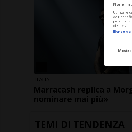
Noi e i n
Utilizzare d
dell’identif
personalizz
di servizi.
Elenco dei
Mostra
ITALIA
Marracash replica a Mor
nominare mai più»
TEMI DI TENDENZA