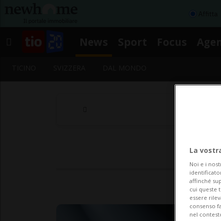
Affitta
News
Sport
Focus
Age
TICINO
SVIZZERA
DAL MONDO
La vostr
Noi e i nost
identificato
affinché sup
cui queste 
essere rile
consenso fac
nel contest