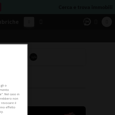
Cerca e trova immobili
ubriche
gli o
iamento
e". Nel caso in
potrebbero non
 revocare il
anno effetto
cy.