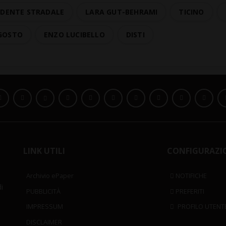
IDENTE STRADALE
LARA GUT-BEHRAMI
TICINO
GOSTO
ENZO LUCIBELLO
DISTI
LINK UTILI
CONFIGURAZI
Archivio ePaper
NOTIFICHE
i
PUBBLICITÀ
PREFERITI
IMPRESSUM
PROFILO UTENT
DISCLAIMER