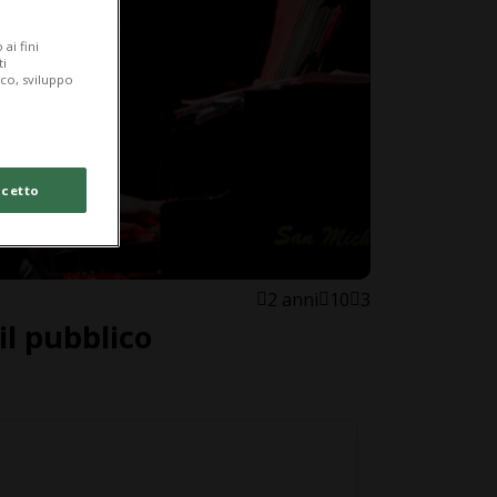
ai fini
ti
ico, sviluppo
cetto
2 anni
10
3
il pubblico