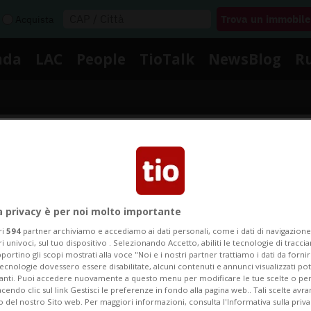
Acquista
nda
LAC
People
TioTalk
NewsBlog
R
Segnalaci
Notizie su Selinunte
a privacy è per noi molto importante
ri
594
partner archiviamo e accediamo ai dati personali, come i dati di navigazione 
ri univoci, sul tuo dispositivo . Selezionando Accetto, abiliti le tecnologie di tracc
portino gli scopi mostrati alla voce "Noi e i nostri partner trattiamo i dati da fornir
Segui le notizie e gli approfondimenti su Selinunte.
tecnologie dovessero essere disabilitate, alcuni contenuti e annunci visualizzati 
vanti. Puoi accedere nuovamente a questo menu per modificare le tue scelte o per
endo clic sul link Gestisci le preferenze in fondo alla pagina web.. Tali scelte avr
o del nostro Sito web. Per maggiori informazioni, consulta l'Informativa sulla priva