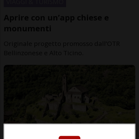
VIAGGI & TURISMO
Aprire con un’app chiese e
monumenti
Originale progetto promosso dall’OTR
Bellinzonese e Alto Ticino.