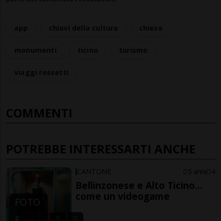
app
chiavi della cultura
chiese
monumenti
ticino
turismo
viaggi rossetti
COMMENTI
POTREBBE INTERESSARTI ANCHE
CANTONE
5 anni
4
Bellinzonese e Alto Ticino...
come un videogame
FOTO
E