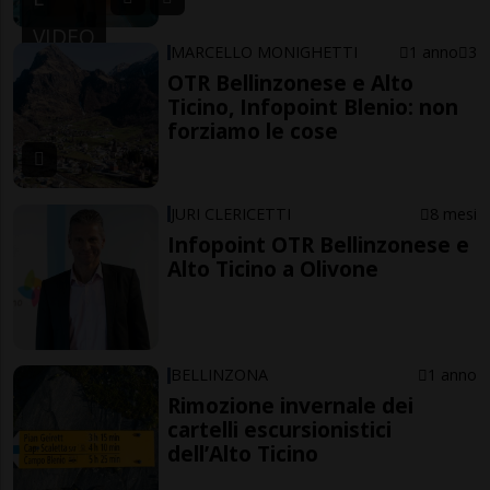
VIDEO
MARCELLO MONIGHETTI
1 anno
3
OTR Bellinzonese e Alto
Ticino, Infopoint Blenio: non
forziamo le cose
JURI CLERICETTI
8 mesi
Infopoint OTR Bellinzonese e
Alto Ticino a Olivone
BELLINZONA
1 anno
Rimozione invernale dei
cartelli escursionistici
dell’Alto Ticino