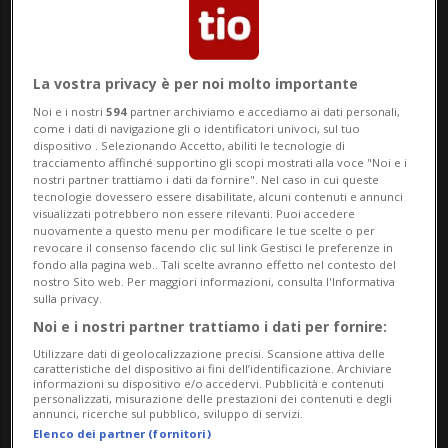
PR
La vostra privacy è per noi molto importante
Noi e i nostri
594
partner archiviamo e accediamo ai dati personali,
16 ott 2022 - 11:40
come i dati di navigazione gli o identificatori univoci, sul tuo
dispositivo . Selezionando Accetto, abiliti le tecnologie di
tracciamento affinché supportino gli scopi mostrati alla voce "Noi e i
nostri partner trattiamo i dati da fornire". Nel caso in cui queste
tecnologie dovessero essere disabilitate, alcuni contenuti e annunci
visualizzati potrebbero non essere rilevanti. Puoi accedere
nuovamente a questo menu per modificare le tue scelte o per
revocare il consenso facendo clic sul link Gestisci le preferenze in
fondo alla pagina web.. Tali scelte avranno effetto nel contesto del
nostro Sito web. Per maggiori informazioni, consulta l'Informativa
sulla privacy.
Noi e i nostri partner trattiamo i dati per fornire:
Utilizzare dati di geolocalizzazione precisi. Scansione attiva delle
NEWSBLOG
caratteristiche del dispositivo ai fini dell’identificazione. Archiviare
informazioni su dispositivo e/o accedervi. Pubblicità e contenuti
Rubriche argomentali a pagamento curate da
personalizzati, misurazione delle prestazioni dei contenuti e degli
aziende e inserzionisti esterni
annunci, ricerche sul pubblico, sviluppo di servizi.
Elenco dei partner (fornitori)