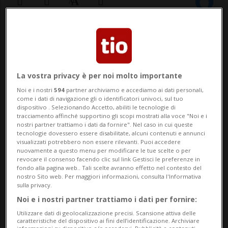
21 dic 2022 - 09:00
La vostra privacy è per noi molto importante
NEWSBLOG
Noi e i nostri
594
partner archiviamo e accediamo ai dati personali,
Rubriche argomentali a pagamento curate da
come i dati di navigazione gli o identificatori univoci, sul tuo
aziende e inserzionisti esterni
dispositivo . Selezionando Accetto, abiliti le tecnologie di
tracciamento affinché supportino gli scopi mostrati alla voce "Noi e i
nostri partner trattiamo i dati da fornire". Nel caso in cui queste
tecnologie dovessero essere disabilitate, alcuni contenuti e annunci
Tutto pieno, come è giusto che sia per
visualizzati potrebbero non essere rilevanti. Puoi accedere
nuovamente a questo menu per modificare le tue scelte o per
l’ultimo dell’anno.
revocare il consenso facendo clic sul link Gestisci le preferenze in
fondo alla pagina web.. Tali scelte avranno effetto nel contesto del
nostro Sito web. Per maggiori informazioni, consulta l'Informativa
In ritardo?
sulla privacy.
Noi e i nostri partner trattiamo i dati per fornire:
Non disperare ancora, c’è un’occasione
Utilizzare dati di geolocalizzazione precisi. Scansione attiva delle
che potresti cogliere.
caratteristiche del dispositivo ai fini dell’identificazione. Archiviare