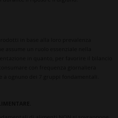
prodotti in base alla loro prevalenza
one assume un ruolo essenziale nella
ntazione in quanto, per favorire il bilancio
consumare con frequenza giornaliera
 a ognuno dei 7 gruppi fondamentali.
LIMENTARE.
ondamentali di alimenti NON si sovrappone