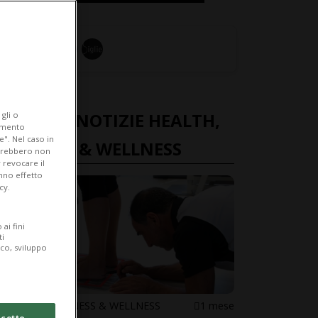
ULTIME NOTIZIE HEALTH,
gli o
iamento
e". Nel caso in
FITNESS & WELLNESS
potrebbero non
 revocare il
anno effetto
cy.
ai fini
ti
ico, sviluppo
HEALTH, FITNESS & WELLNESS
1 mese
cetto