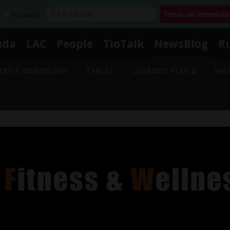
Acquista
nda
LAC
People
TioTalk
NewsBlog
R
ERITÀ IMMOBILIARI
TARGET
LUGANO'S PLAN ₿
VAL