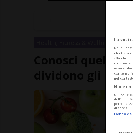
La vostr
Health, Fitness & Wellness
Noi e i nost
identificato
Conosci quello c
affinché sup
cui queste 
essere rile
dividono gli alim
consenso fac
nel contest
Noi e i n
Utilizzare d
dell’identif
personalizz
di servizi.
Elenco dei
Mostra