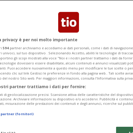
Segnalaci
a privacy è per noi molto importante
ri
594
partner archiviamo e accediamo ai dati personali, come i dati di navigazione 
ri univoci, sul tuo dispositivo . Selezionando Accetto, abiliti le tecnologie di tracc
he mangi e come si
portino gli scopi mostrati alla voce "Noi e i nostri partner trattiamo i dati da fornir
tecnologie dovessero essere disabilitate, alcuni contenuti e annunci visualizzati 
vanti. Puoi accedere nuovamente a questo menu per modificare le tue scelte o per
enti?
endo clic sul link Gestisci le preferenze in fondo alla pagina web.. Tali scelte avr
o del nostro Sito web. Per maggiori informazioni, consulta l'Informativa sulla priva
ostri partner trattiamo i dati per fornire:
ati di geolocalizzazione precisi. Scansione attiva delle caratteristiche del dispositivo 
icazione. Archiviare informazioni su dispositivo e/o accedervi. Pubblicità e contenu
ati, misurazione delle prestazioni dei contenuti e degli annunci, ricerche sul pubbl
 partner (fornitori)
 finalità
Ac