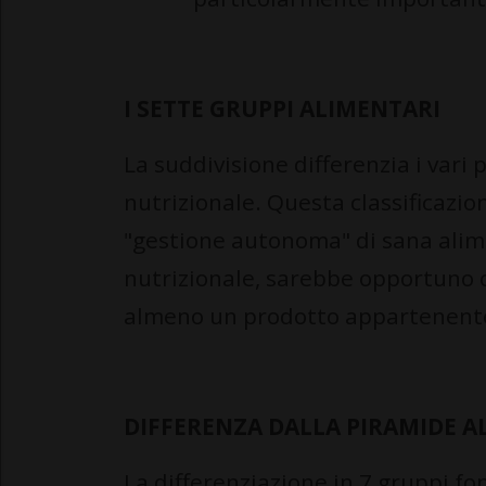
I SETTE GRUPPI ALIMENTARI
La suddivisione differenzia i vari 
nutrizionale. Questa classificazi
"gestione autonoma" di sana alime
nutrizionale, sarebbe opportuno 
almeno un prodotto appartenente
DIFFERENZA DALLA PIRAMIDE A
La differenziazione in 7 gruppi f