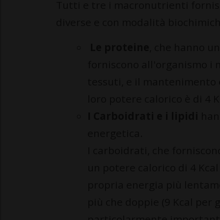
Tutti e tre i macronutrienti forn
diverse e con modalità biochimich
Le proteine
, che hanno un
forniscono all'organismo i m
tessuti, e il mantenimento e 
loro potere calorico è di 4
I Carboidrati e i lipidi
hann
energetica.
I carboidrati, che fornisco
un potere calorico di 4 Kcal
propria energia più lentam
più che doppie (9 Kcal per 
particolarmente importanti 