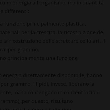
iscono energia all'organismo, ma in quantità
e differenti:
a funzione principalmente plastica,
ateriali per la crescita, la ricostruzione dei
la ricostruzione delle strutture cellulari. Il
 Kcal per grammo.
o principalmente una funzione
no energia direttamente disponibile, hanno
 per grammo. I lipidi, invece, liberano la
ente, ma la contengono in concentrazioni
grammo); per questo, risultano
durante il riposo e il digiuno.