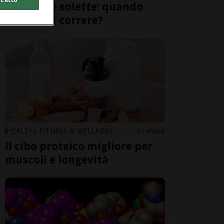
Plantari e solette: quando
usarli per correre?
HEALTH, FITNESS & WELLNESS
1 mese
Il cibo proteico migliore per
muscoli e longevità