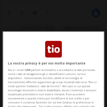
03 feb 2021 - 06:00
Aggiornamento 07:07
La vostra privacy è per noi molto importante
Noi e i nostri
594
partner archiviamo e accediamo ai dati personali,
come i dati di navigazione gli o identificatori univoci, sul tuo
dispositivo . Selezionando Accetto, abiliti le tecnologie di
Un uomo di cui si sa poco o nulla e
tracciamento affinché supportino gli scopi mostrati alla voce "Noi e i
una società miliardaria.
nostri partner trattiamo i dati da fornire". Nel caso in cui queste
tecnologie dovessero essere disabilitate, alcuni contenuti e annunci
visualizzati potrebbero non essere rilevanti. Puoi accedere
nuovamente a questo menu per modificare le tue scelte o per
revocare il consenso facendo clic sul link Gestisci le preferenze in
È stata una delle poche attività che non ha
fondo alla pagina web.. Tali scelte avranno effetto nel contesto del