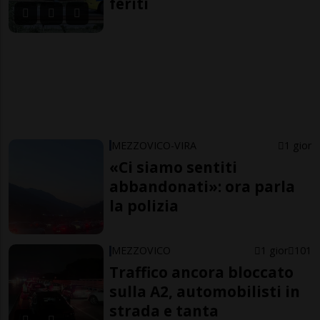
feriti
MEZZOVICO-VIRA
1 gior
«Ci siamo sentiti
abbandonati»: ora parla
la polizia
MEZZOVICO
1 gior
101
Traffico ancora bloccato
sulla A2, automobilisti in
strada e tanta