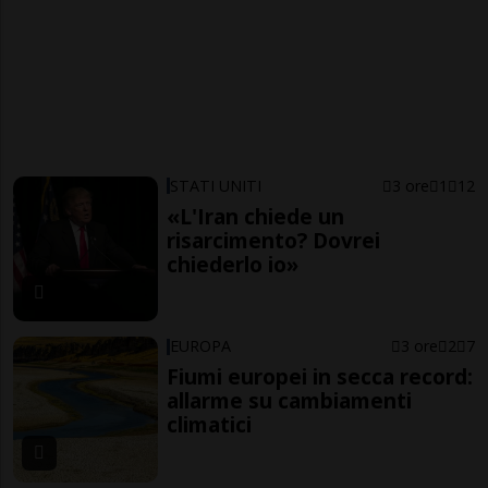
STATI UNITI
3 ore
1
12
«L'Iran chiede un
risarcimento? Dovrei
chiederlo io»
EUROPA
3 ore
2
7
Fiumi europei in secca record:
allarme su cambiamenti
climatici