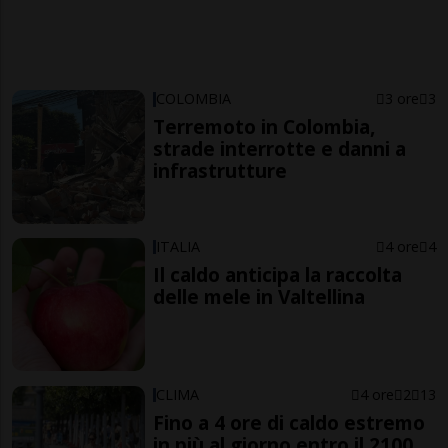
COLOMBIA
3 ore
3
Terremoto in Colombia,
strade interrotte e danni a
infrastrutture
ITALIA
4 ore
4
Il caldo anticipa la raccolta
delle mele in Valtellina
CLIMA
4 ore
2
13
Fino a 4 ore di caldo estremo
in più al giorno entro il 2100