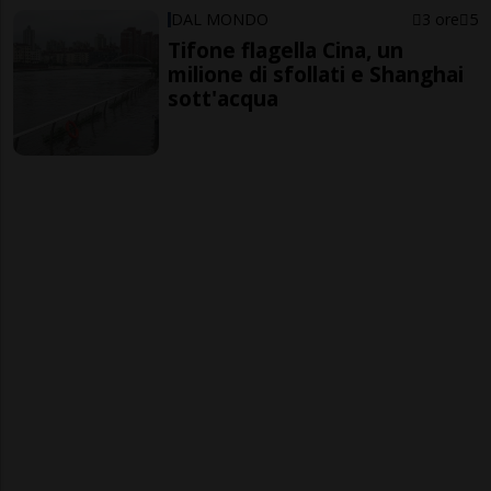
DAL MONDO
3 ore
5
Tifone flagella Cina, un
milione di sfollati e Shanghai
sott'acqua