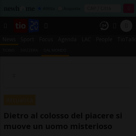
Affitta
Acquista
News
Sport
Focus
Agenda
LAC
People
TioTalk
TICINO
SVIZZERA
DAL MONDO
Attualità
Dietro al colosso del piacere si
muove un uomo misterioso