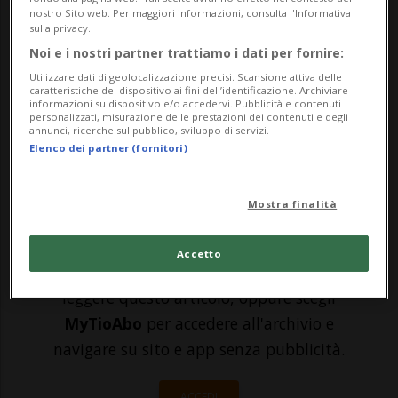
nostro Sito web. Per maggiori informazioni, consulta l'Informativa
subito la crisi economica causa pandemia.
sulla privacy.
Anzi. La pornografia, causa i continui
Noi e i nostri partner trattiamo i dati per fornire:
Utilizzare dati di geolocalizzazione precisi. Scansione attiva delle
lockdown, ha visto incrementare richieste
caratteristiche del dispositivo ai fini dell’identificazione. Archiviare
informazioni su dispositivo e/o accedervi. Pubblicità e contenuti
e giri d’affare, specie quelli online. Ma chi
personalizzati, misurazione delle prestazioni dei contenuti e degli
annunci, ricerche sul pubblico, sviluppo di servizi.
c’è ...
Elenco dei partner (fornitori)
🔐 Sblocca il nostro archivio
Mostra finalità
esclusivo!
Accetto
Sottoscrivi un abbonamento
Archivio
per
leggere questo articolo, oppure scegli
MyTioAbo
per accedere all'archivio e
navigare su sito e app senza pubblicità.
ACCEDI