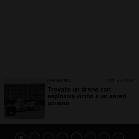
GERMANIA
12 ore
1
31
Trovato un drone con
esplosivo vicino a un aereo
ucraino