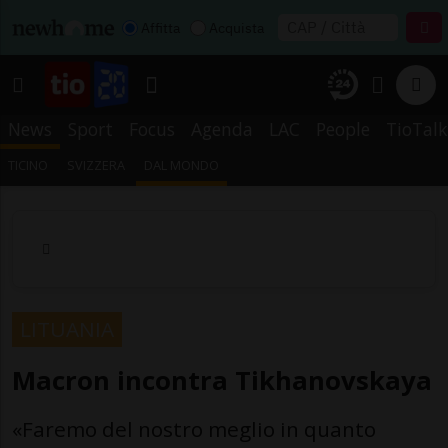
Affitta
Acquista
News
Sport
Focus
Agenda
LAC
People
TioTalk
TICINO
SVIZZERA
DAL MONDO
LITUANIA
Macron incontra Tikhanovskaya
«Faremo del nostro meglio in quanto