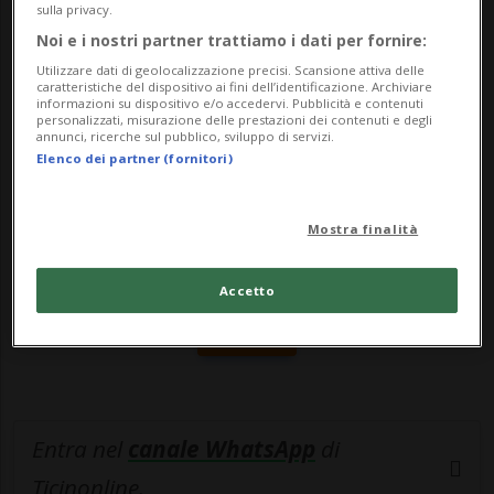
sulla privacy.
crisi politica bielorussa. «Noi faremo d...
Noi e i nostri partner trattiamo i dati per fornire:
Utilizzare dati di geolocalizzazione precisi. Scansione attiva delle
caratteristiche del dispositivo ai fini dell’identificazione. Archiviare
🔐 Sblocca il nostro archivio
informazioni su dispositivo e/o accedervi. Pubblicità e contenuti
personalizzati, misurazione delle prestazioni dei contenuti e degli
esclusivo!
annunci, ricerche sul pubblico, sviluppo di servizi.
Elenco dei partner (fornitori)
Sottoscrivi un abbonamento
Archivio
per
leggere questo articolo, oppure scegli
Mostra finalità
MyTioAbo
per accedere all'archivio e
navigare su sito e app senza pubblicità.
Accetto
ACCEDI
Entra nel
canale WhatsApp
di
Ticinonline.