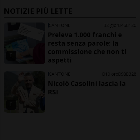
NOTIZIE PIÙ LETTE
CANTONE
2 gior
45
120
Preleva 1.000 franchi e
resta senza parole: la
commissione che non ti
aspetti
CANTONE
10 ore
98
328
Nicolò Casolini lascia la
RSI