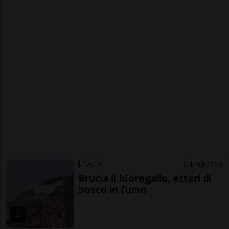
ITALIA
4 ore
1
8
Brucia il Moregallo, ettari di
bosco in fumo