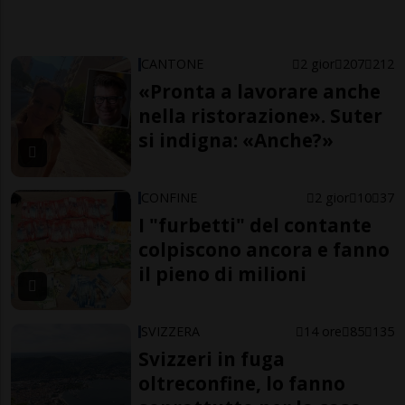
CANTONE
2 gior
207
212
«Pronta a lavorare anche
nella ristorazione». Suter
si indigna: «Anche?»
CONFINE
2 gior
10
37
I "furbetti" del contante
colpiscono ancora e fanno
il pieno di milioni
SVIZZERA
14 ore
85
135
Svizzeri in fuga
oltreconfine, lo fanno