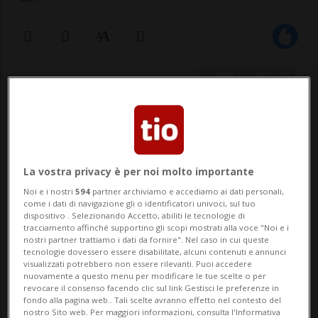
29 set 2020 - 10:47
L'oppositrice terrà un intervento
all'Assemblea nazionale francese.
La vostra privacy è per noi molto importante
Noi e i nostri
594
partner archiviamo e accediamo ai dati personali,
come i dati di navigazione gli o identificatori univoci, sul tuo
VILNIUS - Il presidente francese Emmanuel
dispositivo . Selezionando Accetto, abiliti le tecnologie di
tracciamento affinché supportino gli scopi mostrati alla voce "Noi e i
Macron ha incontrato a Vilnius la leader
nostri partner trattiamo i dati da fornire". Nel caso in cui queste
tecnologie dovessero essere disabilitate, alcuni contenuti e annunci
dell'opposizione bielorussa Svetlana
visualizzati potrebbero non essere rilevanti. Puoi accedere
nuovamente a questo menu per modificare le tue scelte o per
Tikhanovskaya e le ha promesso che
revocare il consenso facendo clic sul link Gestisci le preferenze in
fondo alla pagina web.. Tali scelte avranno effetto nel contesto del
l'Unione europea tenterà di mediare nella
nostro Sito web. Per maggiori informazioni, consulta l'Informativa