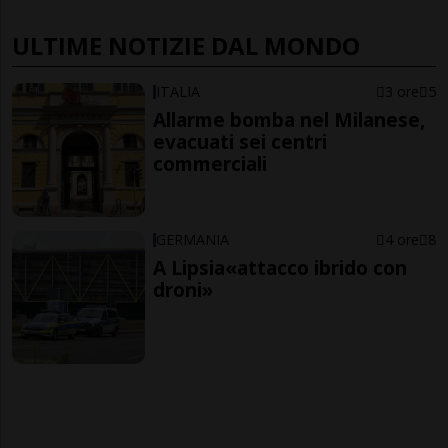
ULTIME NOTIZIE DAL MONDO
ITALIA
3 ore
5
Allarme bomba nel Milanese,
evacuati sei centri
commerciali
GERMANIA
4 ore
8
A Lipsia«attacco ibrido con
droni»