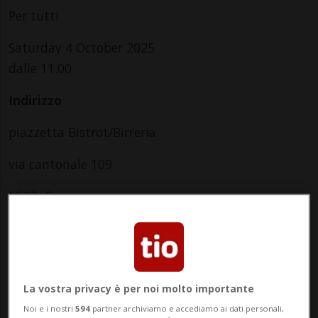
Per tutti
Saturday 4 October 2025
dalle 11.00
Indirizzo
piazzetta Bistrot/Birreria
via cantonale 109
6537, Grono
Contatti
http://www.bistrot.biz
La vostra privacy è per noi molto importante
Socials
Noi e i nostri
594
partner archiviamo e accediamo ai dati personali,