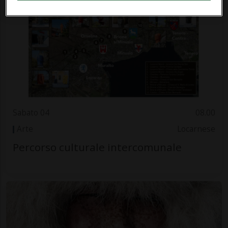
Sabato 04
08.00
Arte
Locarnese
Percorso culturale intercomunale