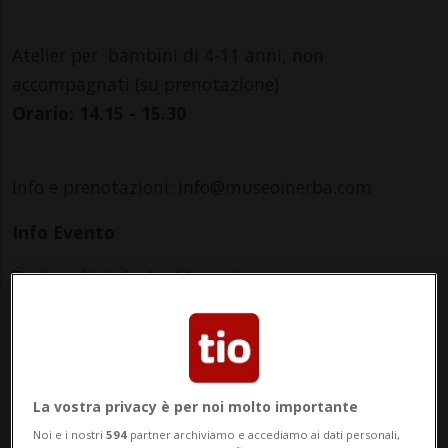
Atelier per bambini di 4-11 anni, non
accompagnati (su prenotazione)
Orario: 14.15 - 15.30
Info e prenotazioni: info@museoinerba.com
Info Evento
Per bambini da 4 a 11 anni
Saturday 4 October 2025
dalle 14.15
Indirizzo
La vostra privacy è per noi molto importante
Noi e i nostri
594
partner archiviamo e accediamo ai dati personali,
Museo in erba