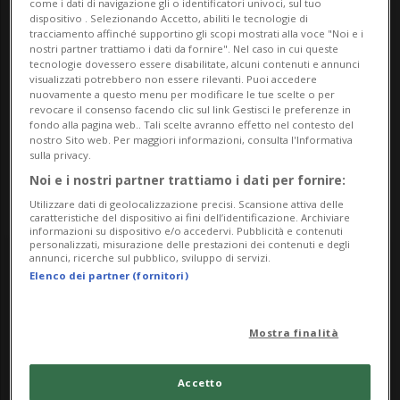
come i dati di navigazione gli o identificatori univoci, sul tuo
dispositivo . Selezionando Accetto, abiliti le tecnologie di
Riva Caccia 1
tracciamento affinché supportino gli scopi mostrati alla voce "Noi e i
nostri partner trattiamo i dati da fornire". Nel caso in cui queste
tecnologie dovessero essere disabilitate, alcuni contenuti e annunci
6900, Lugano
visualizzati potrebbero non essere rilevanti. Puoi accedere
nuovamente a questo menu per modificare le tue scelte o per
revocare il consenso facendo clic sul link Gestisci le preferenze in
Contatti
fondo alla pagina web.. Tali scelte avranno effetto nel contesto del
nostro Sito web. Per maggiori informazioni, consulta l'Informativa
https://www.museoinerba.com/
sulla privacy.
Noi e i nostri partner trattiamo i dati per fornire:
Utilizzare dati di geolocalizzazione precisi. Scansione attiva delle
caratteristiche del dispositivo ai fini dell’identificazione. Archiviare
informazioni su dispositivo e/o accedervi. Pubblicità e contenuti
personalizzati, misurazione delle prestazioni dei contenuti e degli
annunci, ricerche sul pubblico, sviluppo di servizi.
Saturday
Elenco dei partner (fornitori)
4
Mostra finalità
Accetto