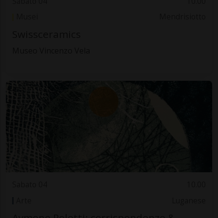
Sabato 04
10.00
Musei
Mendrisiotto
Swissceramics
Museo Vincenzo Vela
Sabato 04
10.00
Arte
Luganese
Aymone Poletti: corrispondenze &