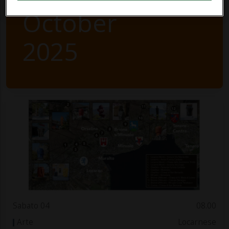
October
2025
Sabato 04
08.00
Arte
Locarnese