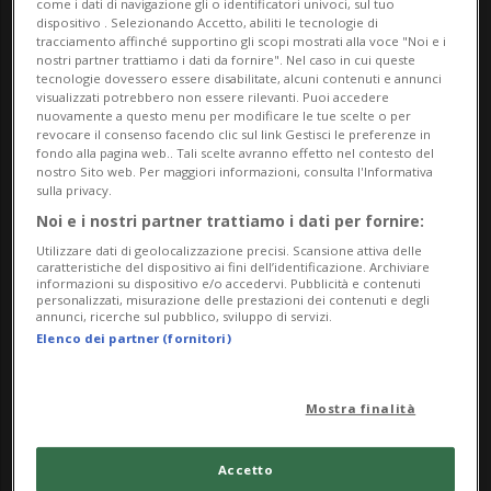
come i dati di navigazione gli o identificatori univoci, sul tuo
dispositivo . Selezionando Accetto, abiliti le tecnologie di
da Thursday 25 September 2025
tracciamento affinché supportino gli scopi mostrati alla voce "Noi e i
nostri partner trattiamo i dati da fornire". Nel caso in cui queste
a Saturday 15 November 2025
tecnologie dovessero essere disabilitate, alcuni contenuti e annunci
Gi,Ve,Sa
visualizzati potrebbero non essere rilevanti. Puoi accedere
nuovamente a questo menu per modificare le tue scelte o per
dalle 18.00
revocare il consenso facendo clic sul link Gestisci le preferenze in
fondo alla pagina web.. Tali scelte avranno effetto nel contesto del
nostro Sito web. Per maggiori informazioni, consulta l'Informativa
Indirizzo
sulla privacy.
Noi e i nostri partner trattiamo i dati per fornire:
Serene Gallery
Utilizzare dati di geolocalizzazione precisi. Scansione attiva delle
caratteristiche del dispositivo ai fini dell’identificazione. Archiviare
viale Carlo Cattaneo 17
informazioni su dispositivo e/o accedervi. Pubblicità e contenuti
personalizzati, misurazione delle prestazioni dei contenuti e degli
annunci, ricerche sul pubblico, sviluppo di servizi.
6900, Lugano
Elenco dei partner (fornitori)
Contatti
Mostra finalità
https://www.serenegallery.ch
Accetto