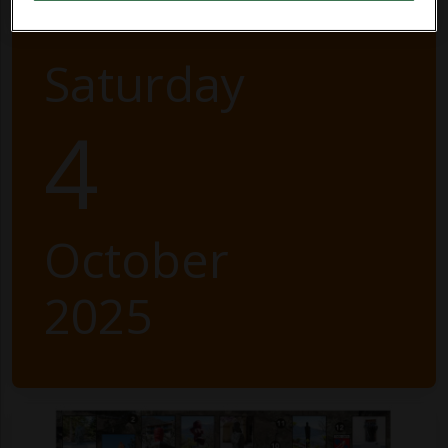
Saturday
4
October
2025