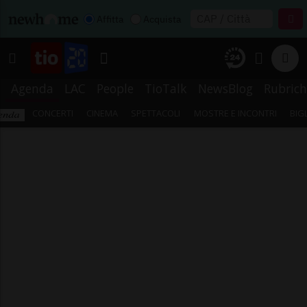
Affitta
Acquista
Agenda
LAC
People
TioTalk
NewsBlog
Rubrich
CONCERTI
CINEMA
SPETTACOLI
MOSTRE E INCONTRI
BIG