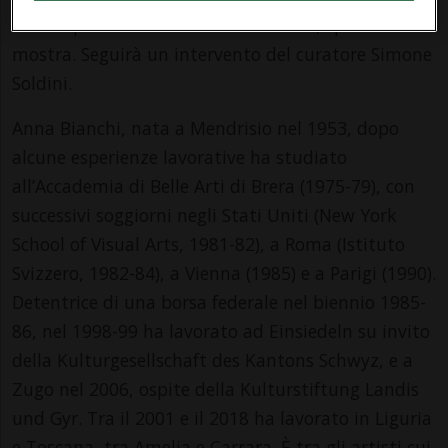
Bertini per la Mobiliare Assicurazioni, sponsor della
mostra. Seguirà un intervento del curatore Simone
Soldini.
Anna Bianchi, nata a Mendrisio nel 1953, dopo
alcune esperienze lavorative ha studiato
all’Accademia di Belle Arti di Brera (1975-79), con
successivi soggiorni negli Stati Uniti (New York
School of Visual Arts, 1981-82), a Roma (Istituto
Svizzero, 1982-84), a Vienna (1985) e a Parigi (1990).
Detentrice di una borsa federale nel biennio 1985-
86, nel 1998-99 ha lavorato ad Einsiedeln su invito
della Kulturgesellschaft des Kantons Schwyz, e a
Zugo nel 2006, ospite della Kulturstiftung Landis
und Gyr. Tra il 2001 e il 2018 ha lavorato in Liguria
e Toscana, tra Amelia e Carrara. È tra gli artisti cui