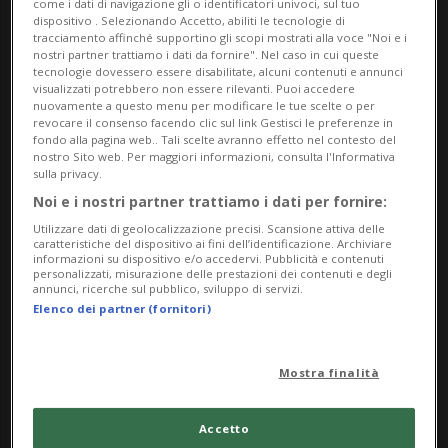
come i dati di navigazione gli o identificatori univoci, sul tuo
significativa della loro opera. Il nuovo spazio ha
dispositivo . Selezionando Accetto, abiliti le tecnologie di
tracciamento affinché supportino gli scopi mostrati alla voce "Noi e i
tutte le potenzialità per divenire con il tempo un
nostri partner trattiamo i dati da fornire". Nel caso in cui queste
tecnologie dovessero essere disabilitate, alcuni contenuti e annunci
punto di riferimento per l’attività artistica su scala
visualizzati potrebbero non essere rilevanti. Puoi accedere
cantonale. Le prime mostre saranno dedicate a
nuovamente a questo menu per modificare le tue scelte o per
revocare il consenso facendo clic sul link Gestisci le preferenze in
due artiste, Anna Bianchi e Simonetta Martini, che
fondo alla pagina web.. Tali scelte avranno effetto nel contesto del
nostro Sito web. Per maggiori informazioni, consulta l'Informativa
già hanno sviluppato nel corso dei decenni una
sulla privacy.
pittura di grande qualità tecnica e formale.
Noi e i nostri partner trattiamo i dati per fornire:
Entrambe le artiste hanno esposto in sedi museali
Utilizzare dati di geolocalizzazione precisi. Scansione attiva delle
caratteristiche del dispositivo ai fini dell’identificazione. Archiviare
locali e in gallerie svizzere e italiane. Hanno
informazioni su dispositivo e/o accedervi. Pubblicità e contenuti
personalizzati, misurazione delle prestazioni dei contenuti e degli
insomma alle spalle una lunga storia espositiva.
annunci, ricerche sul pubblico, sviluppo di servizi.
Elenco dei partner (fornitori)
Il primo appuntamento, che inaugurerà la mostra
di Anna Bianchi intitolata Infinitudini, è fissato per
Mostra finalità
sabato 27 settembre alle ore 11.00. Porteranno i
saluti Fabio Stampanoni per la Fondazione
Accetto
Convento Salita dei Frati di Lugano e Michele