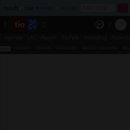
Affitta
Acquista
Agenda
LAC
People
TioTalk
NewsBlog
Rubrich
CONCERTI
CINEMA
SPETTACOLI
MOSTRE E INCONTRI
BIG