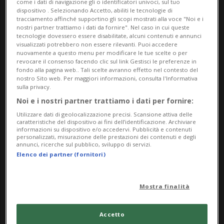
come i dati di navigazione gli o identificatori univoci, sul tuo
dispositivo . Selezionando Accetto, abiliti le tecnologie di
Per tutti
tracciamento affinché supportino gli scopi mostrati alla voce "Noi e i
nostri partner trattiamo i dati da fornire". Nel caso in cui queste
tecnologie dovessero essere disabilitate, alcuni contenuti e annunci
da Friday 19 September 2025
visualizzati potrebbero non essere rilevanti. Puoi accedere
nuovamente a questo menu per modificare le tue scelte o per
a Sunday 26 October 2025
revocare il consenso facendo clic sul link Gestisci le preferenze in
Gi,Ve,Sa,Do
fondo alla pagina web.. Tali scelte avranno effetto nel contesto del
nostro Sito web. Per maggiori informazioni, consulta l'Informativa
dalle 18.00
sulla privacy.
Noi e i nostri partner trattiamo i dati per fornire:
Indirizzo
Utilizzare dati di geolocalizzazione precisi. Scansione attiva delle
caratteristiche del dispositivo ai fini dell’identificazione. Archiviare
Galleria ArteSiA!
informazioni su dispositivo e/o accedervi. Pubblicità e contenuti
personalizzati, misurazione delle prestazioni dei contenuti e degli
annunci, ricerche sul pubblico, sviluppo di servizi.
Via Mariani 2, 6600 Locarno
Elenco dei partner (fornitori)
6600, Locarno
Mostra finalità
Contatti
Accetto
https://www.arte-sia.ch