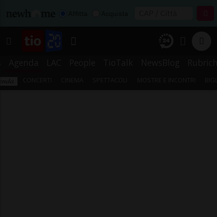
Affitta
Acquista
s
Agenda
LAC
People
TioTalk
NewsBlog
Rubric
CONCERTI
CINEMA
SPETTACOLI
MOSTRE E INCONTRI
BIG