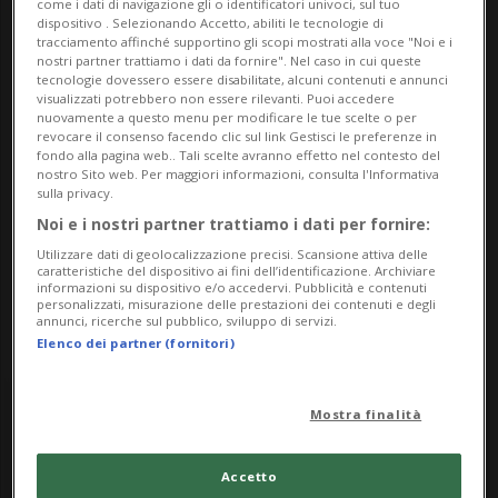
come i dati di navigazione gli o identificatori univoci, sul tuo
dalle 18.00
dispositivo . Selezionando Accetto, abiliti le tecnologie di
tracciamento affinché supportino gli scopi mostrati alla voce "Noi e i
nostri partner trattiamo i dati da fornire". Nel caso in cui queste
Indirizzo
tecnologie dovessero essere disabilitate, alcuni contenuti e annunci
visualizzati potrebbero non essere rilevanti. Puoi accedere
nuovamente a questo menu per modificare le tue scelte o per
Piazza Grande
revocare il consenso facendo clic sul link Gestisci le preferenze in
fondo alla pagina web.. Tali scelte avranno effetto nel contesto del
6600, Locarno
nostro Sito web. Per maggiori informazioni, consulta l'Informativa
sulla privacy.
Noi e i nostri partner trattiamo i dati per fornire:
Contatti
Utilizzare dati di geolocalizzazione precisi. Scansione attiva delle
caratteristiche del dispositivo ai fini dell’identificazione. Archiviare
https://locarnocittadellapace.ch/it
informazioni su dispositivo e/o accedervi. Pubblicità e contenuti
personalizzati, misurazione delle prestazioni dei contenuti e degli
annunci, ricerche sul pubblico, sviluppo di servizi.
Elenco dei partner (fornitori)
Saturday
Mostra finalità
Accetto