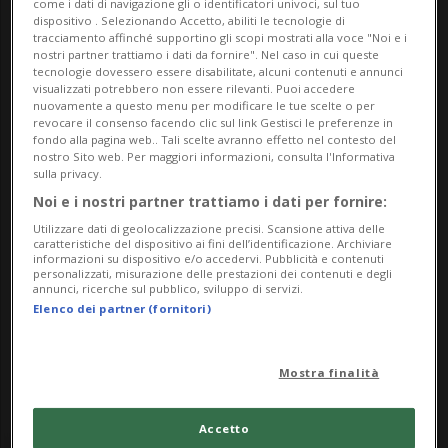
come i dati di navigazione gli o identificatori univoci, sul tuo
dispositivo . Selezionando Accetto, abiliti le tecnologie di
tracciamento affinché supportino gli scopi mostrati alla voce "Noi e i
Per tutti
nostri partner trattiamo i dati da fornire". Nel caso in cui queste
tecnologie dovessero essere disabilitate, alcuni contenuti e annunci
Saturday 4 October 2025
visualizzati potrebbero non essere rilevanti. Puoi accedere
nuovamente a questo menu per modificare le tue scelte o per
dalle 18.00
revocare il consenso facendo clic sul link Gestisci le preferenze in
fondo alla pagina web.. Tali scelte avranno effetto nel contesto del
nostro Sito web. Per maggiori informazioni, consulta l'Informativa
Indirizzo
sulla privacy.
Noi e i nostri partner trattiamo i dati per fornire:
Chiesa dei SS Pietro e Paolo
Utilizzare dati di geolocalizzazione precisi. Scansione attiva delle
caratteristiche del dispositivo ai fini dell’identificazione. Archiviare
6710, Biasca
informazioni su dispositivo e/o accedervi. Pubblicità e contenuti
personalizzati, misurazione delle prestazioni dei contenuti e degli
annunci, ricerche sul pubblico, sviluppo di servizi.
Contatti
Elenco dei partner (fornitori)
https://www.cantardipietre.ch
Mostra finalità
Accetto