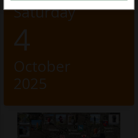
Saturday
4
October
2025