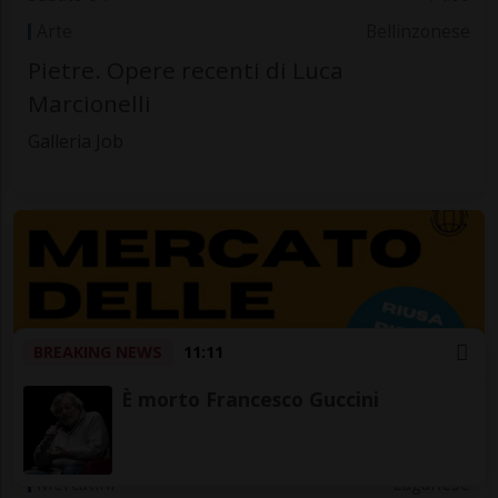
Arte
Bellinzonese
Pietre. Opere recenti di Luca
Marcionelli
Galleria Job
BREAKING NEWS
11:11
È morto Francesco Guccini
Sabato 04
14.00
Mercatini
Luganese