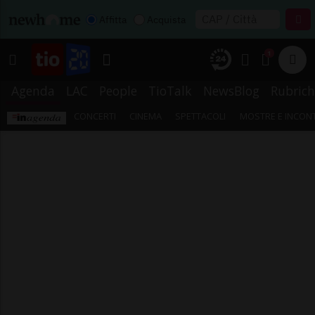
Affitta
Acquista
1
Agenda
LAC
People
TioTalk
NewsBlog
Rubrich
CONCERTI
CINEMA
SPETTACOLI
MOSTRE E INCONT