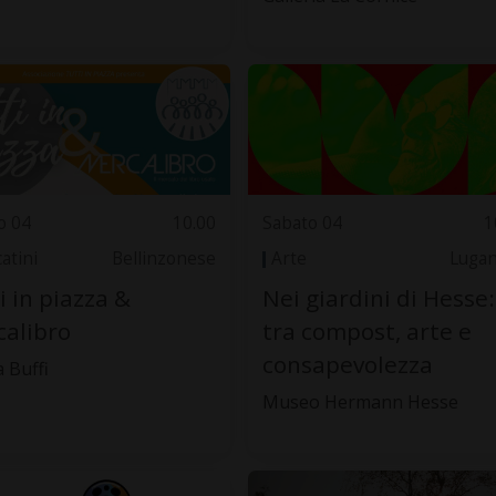
o 04
10.00
Sabato 04
1
atini
Bellinzonese
Arte
Luga
i in piazza &
Nei giardini di Hesse:
alibro
tra compost, arte e
consapevolezza
 Buffi
Museo Hermann Hesse