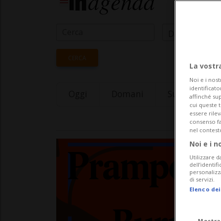
Data Inizio
CERCA
La vostr
Noi e i nost
identificato
Oggi
Domani
Sunday 09
affinché sup
cui queste 
essere rile
consenso fac
nel contest
Noi e i n
Utilizzare d
dell’identif
personalizz
di servizi.
Elenco dei
Mostra