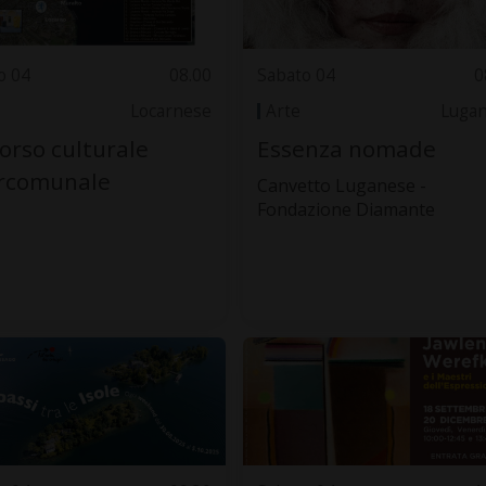
o 04
08.00
Sabato 04
0
Locarnese
Arte
Luga
orso culturale
Essenza nomade
ercomunale
Canvetto Luganese -
Fondazione Diamante