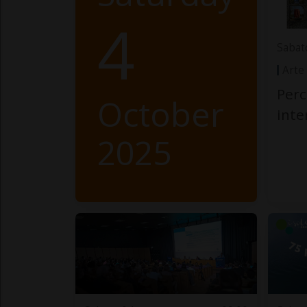
4
Sabat
Arte
Perc
October
int
2025