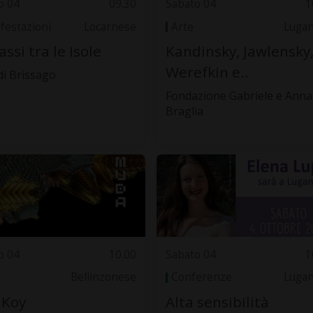
o 04
09.30
Sabato 04
1
festazioni
Locarnese
Arte
Luga
assi tra le Isole
Kandinsky, Jawlensky
Werefkin e..
di Brissago
Fondazione Gabriele e Anna
Braglia
o 04
10.00
Sabato 04
1
Bellinzonese
Conferenze
Luga
 Koy
Alta sensibilità