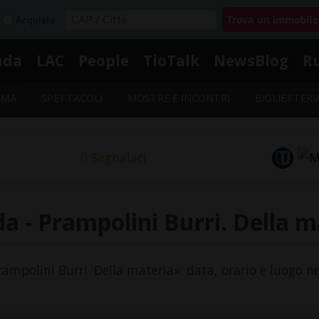
Acquista
nda
LAC
People
TioTalk
NewsBlog
R
EMA
SPETTACOLI
MOSTRE E INCONTRI
BIGLIETTERI
Segnalaci
a - Prampolini Burri. Della m
Prampolini Burri. Della materia»: data, orario e luogo ne