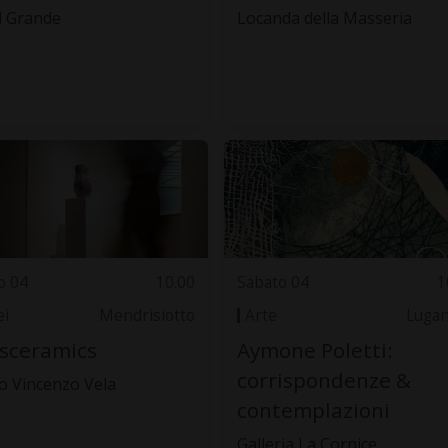
l Grande
Locanda della Masseria
o 04
10.00
Sabato 04
1
i
Mendrisiotto
Arte
Luga
sceramics
Aymone Poletti:
corrispondenze &
 Vincenzo Vela
contemplazioni
Galleria La Cornice