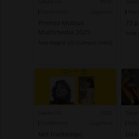
Sabato 04
09.00
Sabat
Conferenze
Luganese
Mani
Premio Möbius
75 p
Multimedia 2025
Isole 
Aula magna USI (Campus ovest)
Sabato 04
10.00
Sabat
Conferenze
Luganese
Arte
Nel frattempo
Dirk