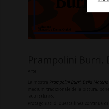
Prampolini Burri. 
Arte
La mostra
Prampolini Burri. Della Materia
medium tradizionale della pittura, ponen
'900 italiano.
Protagonisti di questa linea continua di