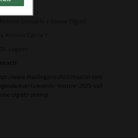
dirizzo
llezione Giancarlo e Danna Olgiati
va Antonio Caccia 1
00, Lugano
ntatti
tps://www.masilugano.ch/it/masi/in-cors
agenda/events/evento~mostre~2025~coll
ione-olgiati~pramp