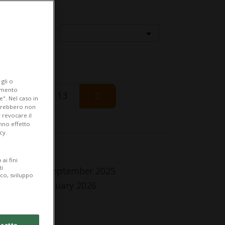
Località
gli o
iamento
Thursday 13
e". Nel caso in
potrebbero non
 revocare il
anno effetto
cy.
fo Evento
ai fini
ti
 Sunday 21 September 2025
ico, sviluppo
Sunday 18 January 2026
,Ve,Sa,Do
lle 11.00
cetto