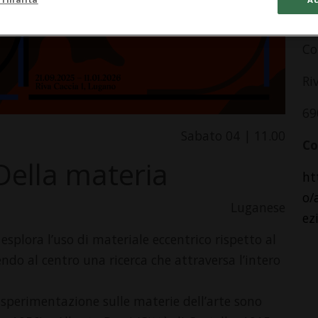
In
Co
Ri
69
Sabato 04 | 11.00
Co
Della materia
ht
o/
Luganese
ez
esplora l’uso di materiale eccentrico rispetto al
do al centro una ricerca che attraversa l’intero
 sperimentazione sulle materie dell’arte sono