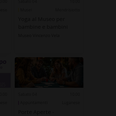
0.00
Sabato 04
10.00
nese
Musei
Mendrisiotto
,
Yoga al Museo per
bambine e bambini
Museo Vincenzo Vela
0.00
Sabato 04
10.00
nese
Appuntamenti
Luganese
Porte Aperte -