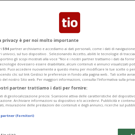
Categoria
Data Fine
a privacy è per noi molto importante
ri
594
partner archiviamo e accediamo ai dati personali, come i dati di navigazione 
ri univoci, sul tuo dispositivo . Selezionando Accetto, abiliti le tecnologie di tracc
Monday 10
Tuesday 11
Wednesday 12
portino gli scopi mostrati alla voce "Noi e i nostri partner trattiamo i dati da fornir
tecnologie dovessero essere disabilitate, alcuni contenuti e annunci visualizzati 
vanti. Puoi accedere nuovamente a questo menu per modificare le tue scelte o per
endo clic sul link Gestisci le preferenze in fondo alla pagina web.. Tali scelte avr
o del nostro Sito web. Per maggiori informazioni, consulta l'Informativa sulla priva
ostri partner trattiamo i dati per fornire:
In
ati di geolocalizzazione precisi. Scansione attiva delle caratteristiche del dispositivo 
icazione. Archiviare informazioni su dispositivo e/o accedervi. Pubblicità e contenu
da
ati, misurazione delle prestazioni dei contenuti e degli annunci, ricerche sul pubbl
a 
 partner (fornitori)
Gi
da
 finalità
Ac