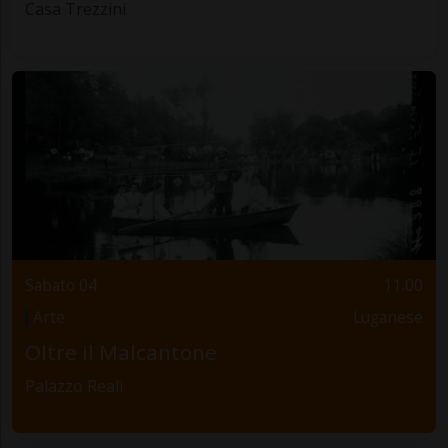
Casa Trezzini
Sabato 04
11.00
Arte
Luganese
Oltre il Malcantone
Palazzo Reali