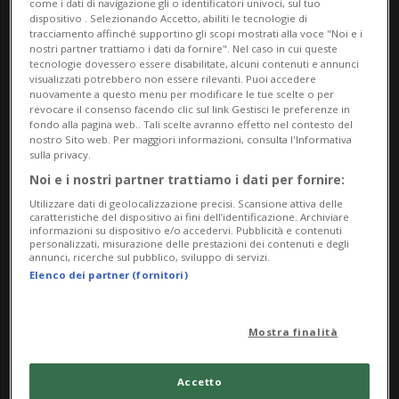
da Sunday 16 March 2025
come i dati di navigazione gli o identificatori univoci, sul tuo
dispositivo . Selezionando Accetto, abiliti le tecnologie di
a Sunday 12 October 2025
tracciamento affinché supportino gli scopi mostrati alla voce "Noi e i
nostri partner trattiamo i dati da fornire". Nel caso in cui queste
Ma,Me,Gi,Ve,Sa,Do
tecnologie dovessero essere disabilitate, alcuni contenuti e annunci
dalle 11.00
visualizzati potrebbero non essere rilevanti. Puoi accedere
nuovamente a questo menu per modificare le tue scelte o per
revocare il consenso facendo clic sul link Gestisci le preferenze in
Indirizzo
fondo alla pagina web.. Tali scelte avranno effetto nel contesto del
nostro Sito web. Per maggiori informazioni, consulta l'Informativa
sulla privacy.
Palazzo Reali
Noi e i nostri partner trattiamo i dati per fornire:
Via Canova 10
Utilizzare dati di geolocalizzazione precisi. Scansione attiva delle
caratteristiche del dispositivo ai fini dell’identificazione. Archiviare
informazioni su dispositivo e/o accedervi. Pubblicità e contenuti
6900, Lugano
personalizzati, misurazione delle prestazioni dei contenuti e degli
annunci, ricerche sul pubblico, sviluppo di servizi.
Elenco dei partner (fornitori)
Contatti
https://www.masilugano.ch/it/masi/in-corso/agend
Mostra finalità
a/events/evento~mostre~2025~palazzo-reali~Euge
nio-Sc
Accetto