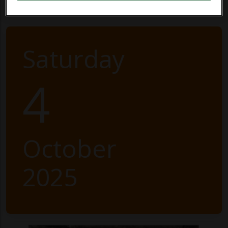
Saturday
4
October
2025