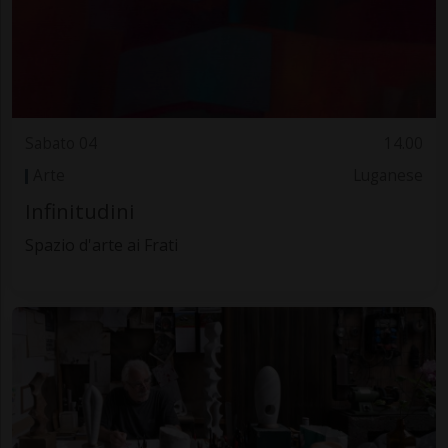
Sabato 04
14.00
Arte
Luganese
Infinitudini
Spazio d'arte ai Frati