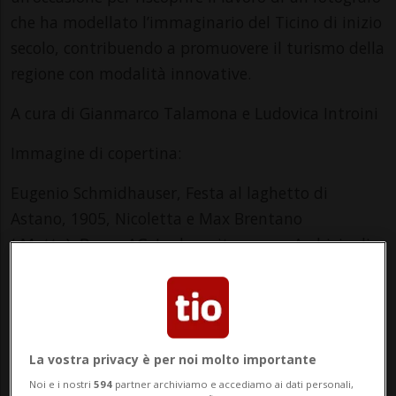
che ha modellato l’immaginario del Ticino di inizio
secolo, contribuendo a promuovere il turismo della
regione con modalità innovative.
A cura di Gianmarco Talamona e Ludovica Introini
Immagine di copertina:
Eugenio Schmidhauser, Festa al laghetto di
Astano, 1905, Nicoletta e Max Brentano
(-Motta), Brugg AG. In deposito presso Archivio di
Stato di Bellinzona
© Archivio di Stato del Cantone Ticino, Fondo
Eugenio Schmidhauser
Info Evento
La vostra privacy è per noi molto importante
Noi e i nostri
594
partner archiviamo e accediamo ai dati personali,