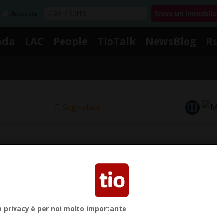
Acquista
nda
LAC
People
TioTalk
NewsBlog
R
Segnalaci
Notizie su Violenza Negli Stad
ui le notizie e gli approfondimenti su Violenza Negli St
a privacy è per noi molto importante