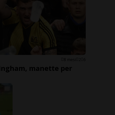
8 mesi
2
6
mingham, manette per