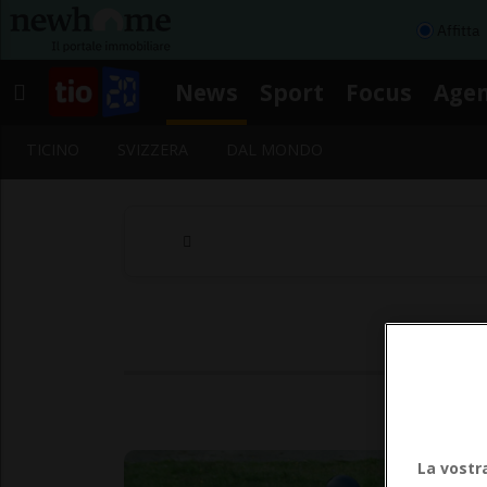
Affitta
News
Sport
Focus
Age
TICINO
SVIZZERA
DAL MONDO
Seg
La vostr