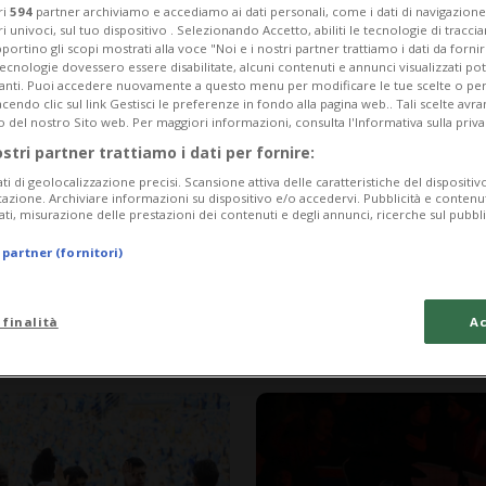
ri
594
partner archiviamo e accediamo ai dati personali, come i dati di navigazione 
ri univoci, sul tuo dispositivo . Selezionando Accetto, abiliti le tecnologie di tracc
portino gli scopi mostrati alla voce "Noi e i nostri partner trattiamo i dati da fornir
tecnologie dovessero essere disabilitate, alcuni contenuti e annunci visualizzati 
vanti. Puoi accedere nuovamente a questo menu per modificare le tue scelte o per
endo clic sul link Gestisci le preferenze in fondo alla pagina web.. Tali scelte avr
o del nostro Sito web. Per maggiori informazioni, consulta l'Informativa sulla priva
ostri partner trattiamo i dati per fornire:
ati di geolocalizzazione precisi. Scansione attiva delle caratteristiche del dispositivo 
icazione. Archiviare informazioni su dispositivo e/o accedervi. Pubblicità e contenu
ati, misurazione delle prestazioni dei contenuti e degli annunci, ricerche sul pubbl
 partner (fornitori)
1 mese
1
GINEVRA
alcio. Un leggero
Ferito un agente
 finalità
Ac
calcio tra Serv