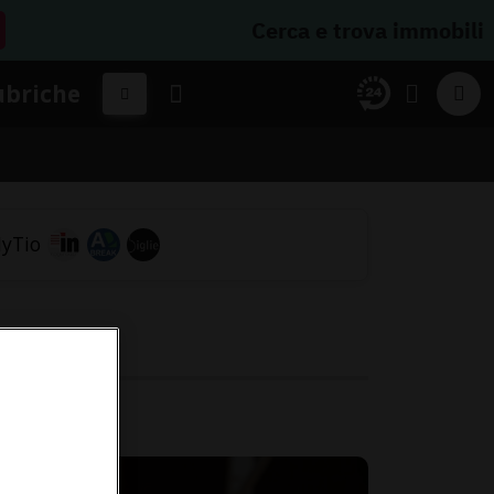
Cerca e trova immobili
ubriche
i
adi.