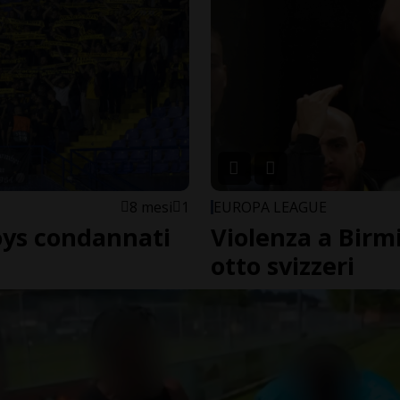
8 mesi
1
EUROPA LEAGUE
oys condannati
Violenza a Bir
otto svizzeri