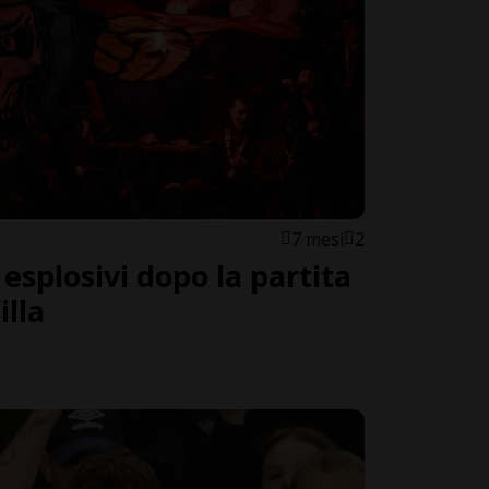
7 mesi
2
 esplosivi dopo la partita
illa