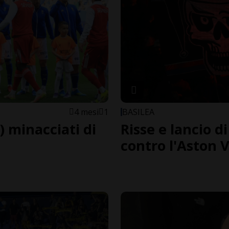
4 mesi
1
BASILEA
 minacciati di
Risse e lancio di
contro l'Aston V