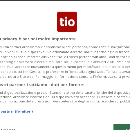
a privacy è per noi molto importante
ri
594
partner archiviamo e accediamo ai dati personali, come i dati di navigazione 
ri univoci, sul tuo dispositivo . Selezionando Accetto, abiliti le tecnologie di tracc
portino gli scopi mostrati alla voce "Noi e i nostri partner trattiamo i dati da fornir
tecnologie dovessero essere disabilitate, alcuni contenuti e annunci visualizzati 
vanti. Puoi accedere nuovamente a questo menu per modificare le tue scelte o per
endo clic sul link Gestisci le preferenze in fondo alla pagina web.. Tali scelte avr
o del nostro Sito web. Per maggiori informazioni, consulta l'Informativa sulla priva
1 mese
1
SAN BERNARDINO (GR)
ostri partner trattiamo i dati per fornire:
azione? C'è il
In pista con De
ati di geolocalizzazione precisi. Scansione attiva delle caratteristiche del dispositivo 
di sport
icazione. Archiviare informazioni su dispositivo e/o accedervi. Pubblicità e contenu
ati, misurazione delle prestazioni dei contenuti e degli annunci, ricerche sul pubbl
 partner (fornitori)
 finalità
Ac