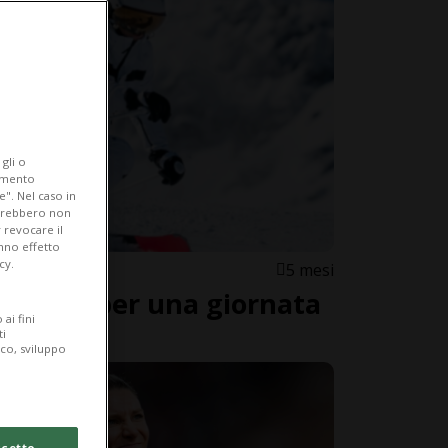
gli o
iamento
e". Nel caso in
potrebbero non
 revocare il
anno effetto
cy.
5 mesi
cathlon per una giornata
ai fini
ti
ico, sviluppo
cetto