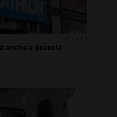
1 anno
3
à anche a Grancia