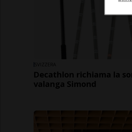
SVIZZERA
Decathlon richiama la so
valanga Simond