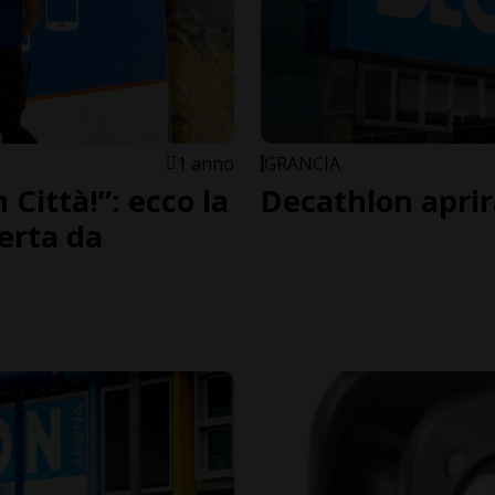
1 anno
GRANCIA
 Città!”: ecco la
Decathlon aprir
ferta da