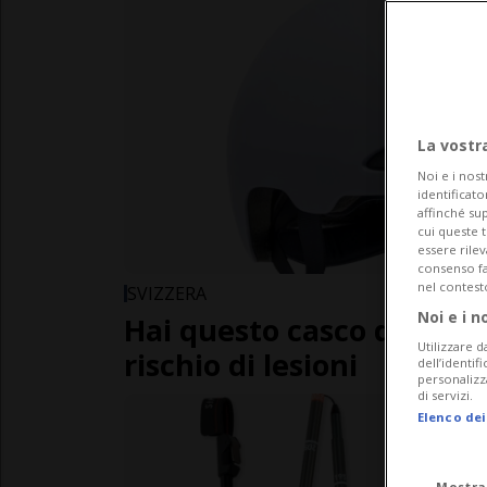
La vostr
Noi e i nost
identificato
affinché sup
cui queste 
essere rile
consenso fac
nel contest
SVIZZERA
Noi e i n
Hai questo casco da equit
Utilizzare d
rischio di lesioni
dell’identif
personalizz
di servizi.
Elenco dei
Mostra