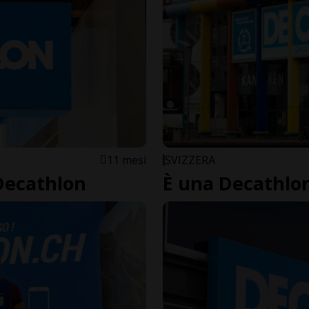
11 mesi
SVIZZERA
 Decathlon
È una Decathlon