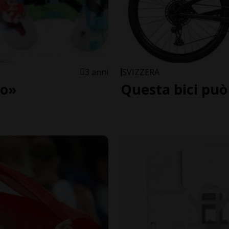
3 anni
SVIZZERA
to»
Questa bici può