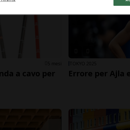
5 mesi
TOKYO 2025
nda a cavo per
Errore per Ajla 