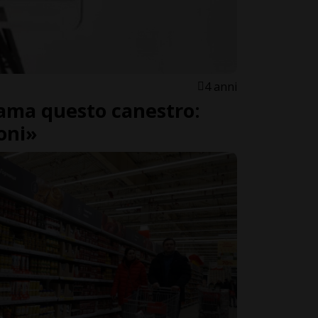
4 anni
ama questo canestro:
ioni»