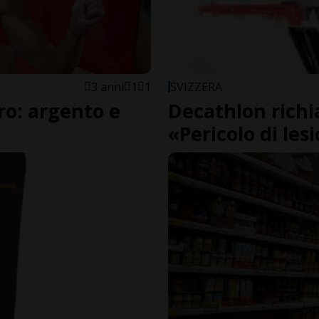
3 anni
1
1
SVIZZERA
ro: argento e
Decathlon richi
«Pericolo di les