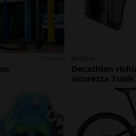
2 anni
2
SVIZZERA
 no
Decathlon richi
sicurezza Tubik