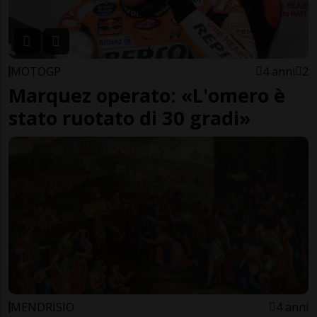
MOTOGP
4 anni
2
Marquez operato: «L'omero è
stato ruotato di 30 gradi»
MENDRISIO
4 anni