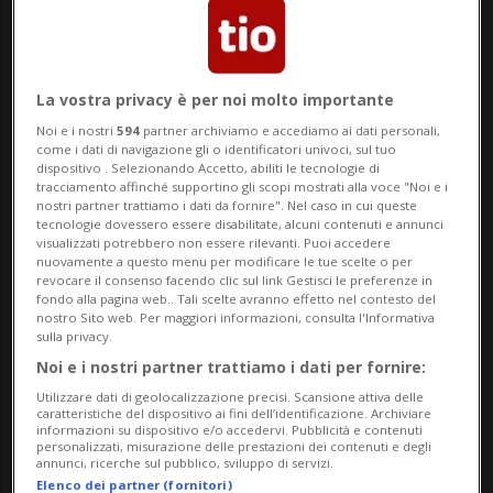
La vostra privacy è per noi molto importante
TENNIS
1 anno
1
Noi e i nostri
594
partner archiviamo e accediamo ai dati personali,
«La mia sfida più difficile»
come i dati di navigazione gli o identificatori univoci, sul tuo
dispositivo . Selezionando Accetto, abiliti le tecnologie di
tracciamento affinché supportino gli scopi mostrati alla voce "Noi e i
nostri partner trattiamo i dati da fornire". Nel caso in cui queste
tecnologie dovessero essere disabilitate, alcuni contenuti e annunci
visualizzati potrebbero non essere rilevanti. Puoi accedere
nuovamente a questo menu per modificare le tue scelte o per
revocare il consenso facendo clic sul link Gestisci le preferenze in
fondo alla pagina web.. Tali scelte avranno effetto nel contesto del
nostro Sito web. Per maggiori informazioni, consulta l'Informativa
sulla privacy.
Noi e i nostri partner trattiamo i dati per fornire:
Utilizzare dati di geolocalizzazione precisi. Scansione attiva delle
caratteristiche del dispositivo ai fini dell’identificazione. Archiviare
informazioni su dispositivo e/o accedervi. Pubblicità e contenuti
BRISSAGO
1 anno
1
personalizzati, misurazione delle prestazioni dei contenuti e degli
annunci, ricerche sul pubblico, sviluppo di servizi.
Una frana blocca via Sacro
Elenco dei partner (fornitori)