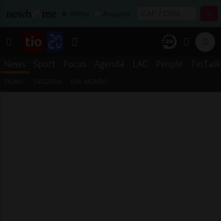
Affitta
Acquista
News
Sport
Focus
Agenda
LAC
People
TioTalk
TICINO
SVIZZERA
DAL MONDO