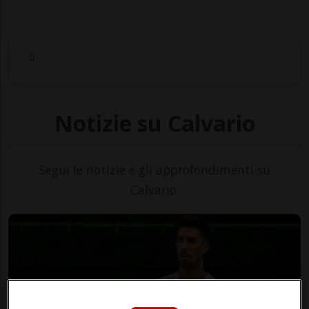
Notizie su Calvario
Segui le notizie e gli approfondimenti su
Calvario.