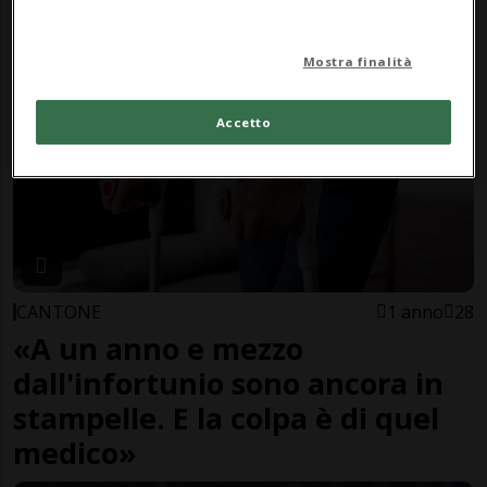
Monte
Mostra finalità
Accetto
CANTONE
1 anno
28
«A un anno e mezzo
dall'infortunio sono ancora in
stampelle. E la colpa è di quel
medico»