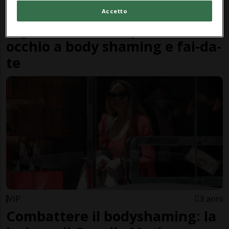
Accetto
CANTONE
1 anno
1
A gennaio tutti in palestra, ma
occhio a body shaming e fai-da-
te
VIP
3 anni
Combattere il bodyshaming: la