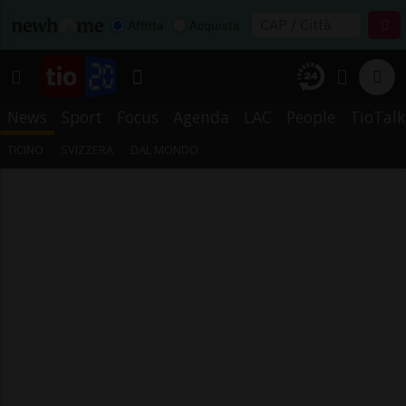
Affitta
Acquista
News
Sport
Focus
Agenda
LAC
People
TioTalk
TICINO
SVIZZERA
DAL MONDO