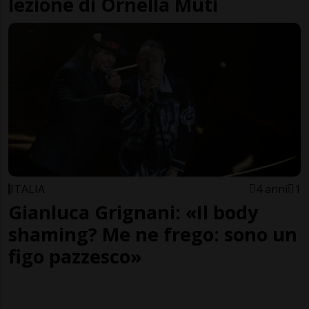
lezione di Ornella Muti
ITALIA
4 anni
1
Gianluca Grignani: «Il body
shaming? Me ne frego: sono un
figo pazzesco»