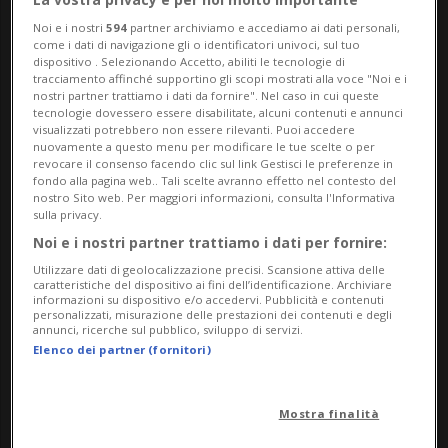
Noi e i nostri
594
partner archiviamo e accediamo ai dati personali,
come i dati di navigazione gli o identificatori univoci, sul tuo
dispositivo . Selezionando Accetto, abiliti le tecnologie di
tracciamento affinché supportino gli scopi mostrati alla voce "Noi e i
nostri partner trattiamo i dati da fornire". Nel caso in cui queste
tecnologie dovessero essere disabilitate, alcuni contenuti e annunci
visualizzati potrebbero non essere rilevanti. Puoi accedere
STATI UNITI
8 mesi
17
nuovamente a questo menu per modificare le tue scelte o per
Trump insulta una giornalista:
revocare il consenso facendo clic sul link Gestisci le preferenze in
fondo alla pagina web.. Tali scelte avranno effetto nel contesto del
«Stai zitta "maialina"»
nostro Sito web. Per maggiori informazioni, consulta l'Informativa
sulla privacy.
Noi e i nostri partner trattiamo i dati per fornire:
Utilizzare dati di geolocalizzazione precisi. Scansione attiva delle
caratteristiche del dispositivo ai fini dell’identificazione. Archiviare
informazioni su dispositivo e/o accedervi. Pubblicità e contenuti
personalizzati, misurazione delle prestazioni dei contenuti e degli
annunci, ricerche sul pubblico, sviluppo di servizi.
Elenco dei partner (fornitori)
Mostra finalità