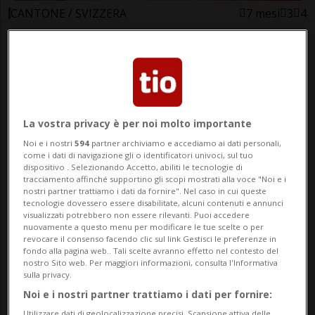
CANTONE / SVIZZERA
7 mesi
3
4
"Avatar" domina ovunque, ma
non in Ticino
La vostra privacy è per noi molto importante
Noi e i nostri
594
partner archiviamo e accediamo ai dati personali,
come i dati di navigazione gli o identificatori univoci, sul tuo
dispositivo . Selezionando Accetto, abiliti le tecnologie di
tracciamento affinché supportino gli scopi mostrati alla voce "Noi e i
nostri partner trattiamo i dati da fornire". Nel caso in cui queste
tecnologie dovessero essere disabilitate, alcuni contenuti e annunci
visualizzati potrebbero non essere rilevanti. Puoi accedere
nuovamente a questo menu per modificare le tue scelte o per
revocare il consenso facendo clic sul link Gestisci le preferenze in
CANTONE / SVIZZERA
7 mesi
1
fondo alla pagina web.. Tali scelte avranno effetto nel contesto del
nostro Sito web. Per maggiori informazioni, consulta l'Informativa
"Avatar" e "Zootropolis 2"
sulla privacy.
dominano al cinema
Noi e i nostri partner trattiamo i dati per fornire:
Utilizzare dati di geolocalizzazione precisi. Scansione attiva delle