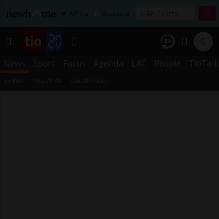
Affitta
Acquista
News
Sport
Focus
Agenda
LAC
People
TioTalk
TICINO
SVIZZERA
DAL MONDO