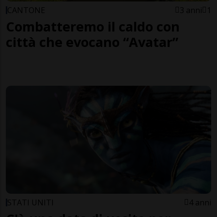
CANTONE
3 anni
1
Combatteremo il caldo con
città che evocano “Avatar”
STATI UNITI
4 anni