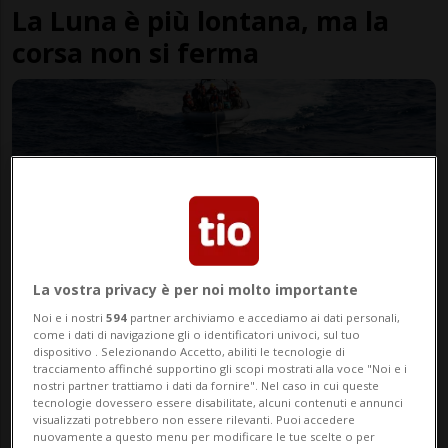
La Luna è più lontana, ma la
corsa non si ferma
FOTO E VIDEO
La vostra privacy è per noi molto importante
MISSIONE LUNA
3 anni
2
Noi e i nostri
594
partner archiviamo e accediamo ai dati personali,
come i dati di navigazione gli o identificatori univoci, sul tuo
Orion torna a casa e il
dispositivo . Selezionando Accetto, abiliti le tecnologie di
tracciamento affinché supportino gli scopi mostrati alla voce "Noi e i
Giappone va sulla Luna
nostri partner trattiamo i dati da fornire". Nel caso in cui queste
tecnologie dovessero essere disabilitate, alcuni contenuti e annunci
visualizzati potrebbero non essere rilevanti. Puoi accedere
nuovamente a questo menu per modificare le tue scelte o per