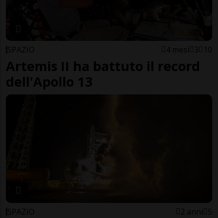
SPAZIO
4 mesi
3
10
Artemis II ha battuto il record
dell'Apollo 13
SPAZIO
2 anni
5