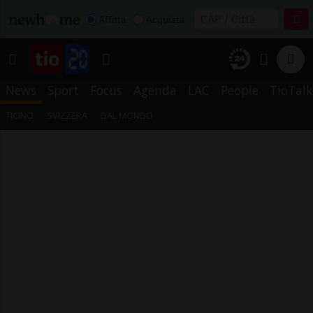
Affitta
Acquista
News
Sport
Focus
Agenda
LAC
People
TioTalk
TICINO
SVIZZERA
DAL MONDO