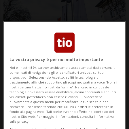
SVIZZERA
1 mese
2
Garanzie statali per aziende
elettriche, nessuna proroga
La vostra privacy è per noi molto importante
Noi e i nostri
594
partner archiviamo e accediamo ai dati personali,
come i dati di navigazione gli o identificatori univoci, sul tuo
dispositivo . Selezionando Accetto, abiliti le tecnologie di
tracciamento affinché supportino gli scopi mostrati alla voce "Noi e i
nostri partner trattiamo i dati da fornire". Nel caso in cui queste
tecnologie dovessero essere disabilitate, alcuni contenuti e annunci
visualizzati potrebbero non essere rilevanti. Puoi accedere
nuovamente a questo menu per modificare le tue scelte o per
revocare il consenso facendo clic sul link Gestisci le preferenze in
fondo alla pagina web.. Tali scelte avranno effetto nel contesto del
nostro Sito web. Per maggiori informazioni, consulta l'Informativa
sulla privacy.