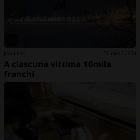
VALLESE
6 mesi
27
9
A ciascuna vittima 10mila
franchi