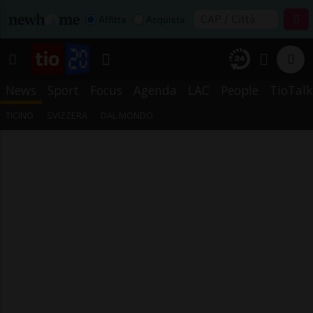
Affitta
Acquista
News
Sport
Focus
Agenda
LAC
People
TioTalk
TICINO
SVIZZERA
DAL MONDO