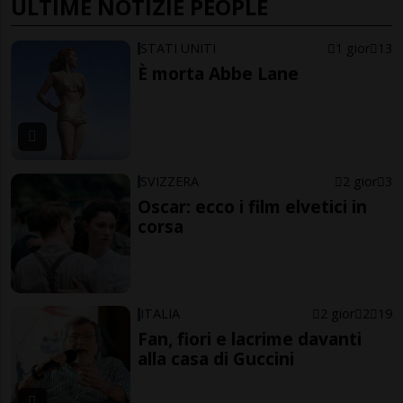
ULTIME NOTIZIE PEOPLE
STATI UNITI
1 gior
13
È morta Abbe Lane
SVIZZERA
2 gior
3
Oscar: ecco i film elvetici in
corsa
ITALIA
2 gior
2
19
Fan, fiori e lacrime davanti
alla casa di Guccini