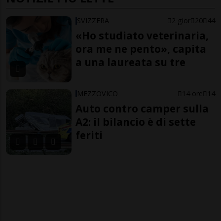
SVIZZERA
2 gior
20
44
«Ho studiato veterinaria,
ora me ne pento», capita
a una laureata su tre
MEZZOVICO
14 ore
14
Auto contro camper sulla
A2: il bilancio è di sette
feriti