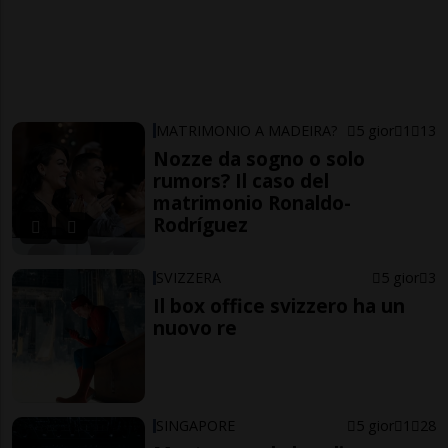
MATRIMONIO A MADEIRA?
5 gior
1
13
Nozze da sogno o solo
rumors? Il caso del
matrimonio Ronaldo-
Rodríguez
SVIZZERA
5 gior
3
Il box office svizzero ha un
nuovo re
SINGAPORE
5 gior
1
28