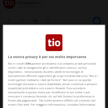
di Redazione
03 apr 2023 - 15:45
Aggiornamento 16:27
La vostra privacy è per noi molto importante
Noi e i nostri
594
partner archiviamo e accediamo ai dati personali,
come i dati di navigazione gli o identificatori univoci, sul tuo
dispositivo . Selezionando Accetto, abiliti le tecnologie di
tracciamento affinché supportino gli scopi mostrati alla voce "Noi e i
nostri partner trattiamo i dati da fornire". Nel caso in cui queste
CANNES - È ufficiale: Indiana Jones torna
tecnologie dovessero essere disabilitate, alcuni contenuti e annunci
visualizzati potrebbero non essere rilevanti. Puoi accedere
al Festival di Cannes per la prima
nuovamente a questo menu per modificare le tue scelte o per
revocare il consenso facendo clic sul link Gestisci le preferenze in
mondiale di Indiana Jones e il quadrante
fondo alla pagina web.. Tali scelte avranno effetto nel contesto del
nostro Sito web. Per maggiori informazioni, consulta l'Informativa