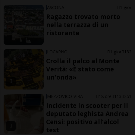
ASCONA
1 gior
Ragazzo trovato morto
nella terrazza di un
ristorante
LOCARNO
1 gior
132
Crolla il palco al Monte
Verità: «È stato come
un'onda»
MEZZOVICO-VIRA
18 ore
113
251
Incidente in scooter per il
deputato leghista Andrea
Censi: positivo all’alcol
test