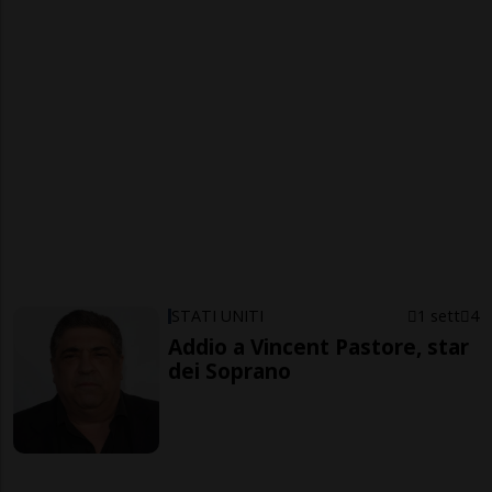
STATI UNITI
1 sett
4
Addio a Vincent Pastore, star
dei Soprano