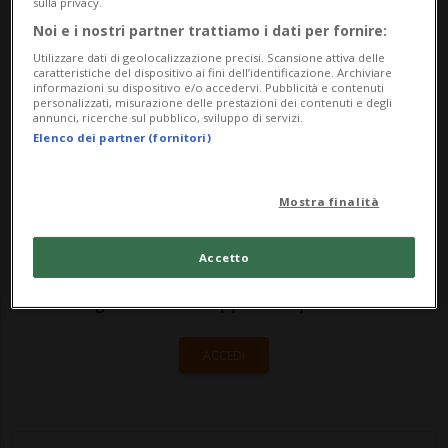
del destino, diretto da James Mangold, con
sulla privacy.
Noi e i nostri partner trattiamo i dati per fornire:
Harrison Ford nei panni del leggendario
Utilizzare dati di geolocalizzazione precisi. Scansione attiva delle
eroe. Quindici anni dopo la presentazio...
caratteristiche del dispositivo ai fini dell’identificazione. Archiviare
informazioni su dispositivo e/o accedervi. Pubblicità e contenuti
personalizzati, misurazione delle prestazioni dei contenuti e degli
annunci, ricerche sul pubblico, sviluppo di servizi.
🔐 Sblocca il nostro archivio
Elenco dei partner (fornitori)
esclusivo!
Mostra finalità
Sottoscrivi un abbonamento
Archivio
per
leggere questo articolo, oppure scegli
Accetto
MyTioAbo
per accedere all'archivio e
navigare su sito e app senza pubblicità.
ACCEDI