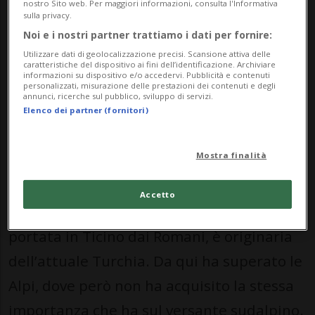
“scarico della grà” e alla cernita delle
nostro Sito web. Per maggiori informazioni, consulta l'Informativa
sulla privacy.
castagne, che venivano poi sbucciate e
Noi e i nostri partner trattiamo i dati per fornire:
trasformate in farina.
Utilizzare dati di geolocalizzazione precisi. Scansione attiva delle
caratteristiche del dispositivo ai fini dell’identificazione. Archiviare
informazioni su dispositivo e/o accedervi. Pubblicità e contenuti
Ancora oggi le selve castanili vengono
personalizzati, misurazione delle prestazioni dei contenuti e degli
annunci, ricerche sul pubblico, sviluppo di servizi.
curate con dedizione tutto l’anno, non solo
Elenco dei partner (fornitori)
in autunno. In primavera si rimuovono
Mostra finalità
foglie e ricci secchi, si eliminano i ricacci
che spuntano dal tronco e in inverno si
Accetto
procede alla potatura. Questa pianta,
portata in Ticino dai Romani, è originaria
dell’attuale Turchia. Da qui ha superato le
Alpi, dove però non ha acquisito la stessa
importanza che ha sul versante sudalpino.