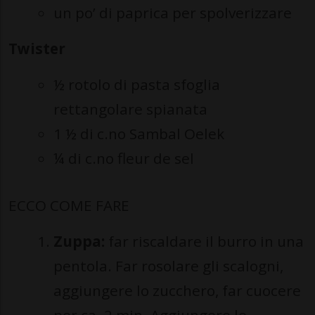
un po’ di paprica per spolverizzare
Twister
½ rotolo di pasta sfoglia
rettangolare spianata
1 ½ di c.no Sambal Oelek
¼ di c.no fleur de sel
ECCO COME FARE
Zuppa:
far riscaldare il burro in una
pentola. Far rosolare gli scalogni,
aggiungere lo zucchero, far cuocere