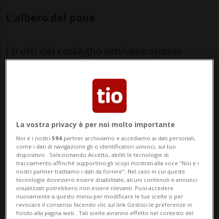
L’albero del pane
I frutti del castagno venivano spesso
raccolti centralmente ed essiccati nelle
“grà”, ossia piccole costruzioni in sasso a
due piani, che di solito si trovavano ai
margini dei castagneti. Qui si procedeva al
La vostra privacy è per noi molto importante
“carico della grà”, in cui si depositavano le
Noi e i nostri
594
partner archiviamo e accediamo ai dati personali,
come i dati di navigazione gli o identificatori univoci, sul tuo
castagne su un graticolo, sotto cui si
dispositivo . Selezionando Accetto, abiliti le tecnologie di
tracciamento affinché supportino gli scopi mostrati alla voce "Noi e i
accendeva un fuoco che restava acceso per
nostri partner trattiamo i dati da fornire". Nel caso in cui queste
tecnologie dovessero essere disabilitate, alcuni contenuti e annunci
3 settimane. Le castagne venivano rigirate
visualizzati potrebbero non essere rilevanti. Puoi accedere
nuovamente a questo menu per modificare le tue scelte o per
ogni 3-4 giorni. Al termine, si passava allo
revocare il consenso facendo clic sul link Gestisci le preferenze in
fondo alla pagina web.. Tali scelte avranno effetto nel contesto del