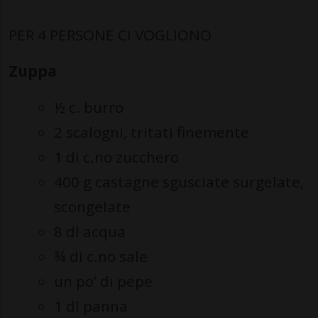
PER 4 PERSONE CI VOGLIONO
Zuppa
½ c. burro
2 scalogni, tritati finemente
1 di c.no zucchero
400 g castagne sgusciate surgelate,
scongelate
8 dl acqua
¾ di c.no sale
un po’ di pepe
1 dl panna