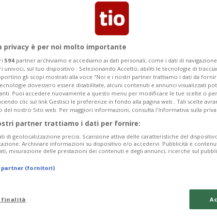
Segnalaci
a privacy è per noi molto importante
ri
594
partner archiviamo e accediamo ai dati personali, come i dati di navigazione 
ri univoci, sul tuo dispositivo . Selezionando Accetto, abiliti le tecnologie di tracc
portino gli scopi mostrati alla voce "Noi e i nostri partner trattiamo i dati da fornir
tecnologie dovessero essere disabilitate, alcuni contenuti e annunci visualizzati 
zera è stata vincente!
vanti. Puoi accedere nuovamente a questo menu per modificare le tue scelte o per
endo clic sul link Gestisci le preferenze in fondo alla pagina web.. Tali scelte avr
o del nostro Sito web. Per maggiori informazioni, consulta l'Informativa sulla priva
piamo attenerci alle regole per
ostri partner trattiamo i dati per fornire:
ati di geolocalizzazione precisi. Scansione attiva delle caratteristiche del dispositivo 
icazione. Archiviare informazioni su dispositivo e/o accedervi. Pubblicità e contenu
ati, misurazione delle prestazioni dei contenuti e degli annunci, ricerche sul pubbl
 partner (fornitori)
 finalità
Ac