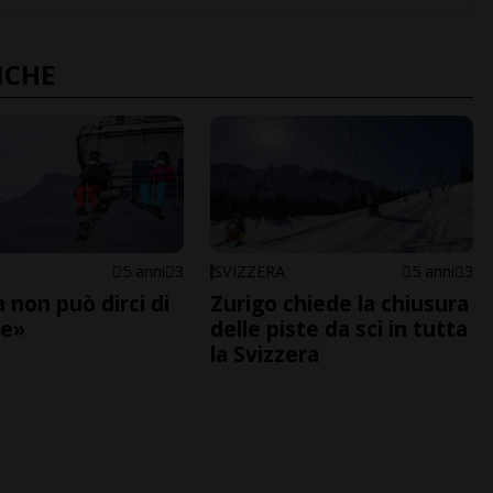
NCHE
5 anni
3
SVIZZERA
5 anni
3
a non può dirci di
Zurigo chiede la chiusura
re»
delle piste da sci in tutta
la Svizzera