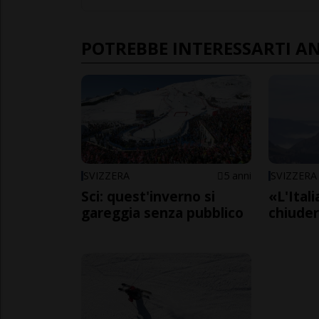
POTREBBE INTERESSARTI A
SVIZZERA
5 anni
SVIZZERA
Sci: quest'inverno si
«L'Itali
gareggia senza pubblico
chiude