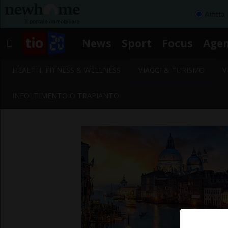
Affitta
News
Sport
Focus
Age
HEALTH, FITNESS & WELLNESS
VIAGGI & TURISMO
V
INFOLTIMENTO O TRAPIANTO