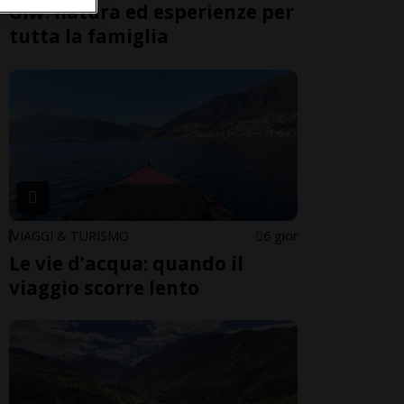
Giw: natura ed esperienze per
tutta la famiglia
VIAGGI & TURISMO
6 gior
Le vie d’acqua: quando il
viaggio scorre lento