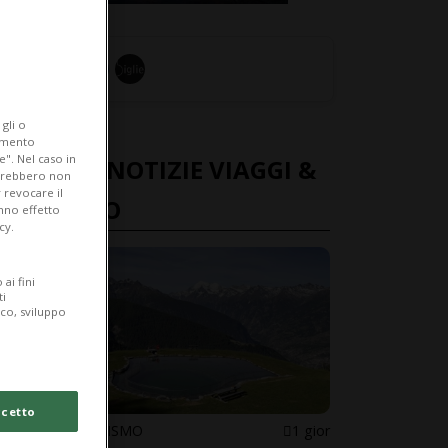
gli o
iamento
e". Nel caso in
ULTIME NOTIZIE VIAGGI &
potrebbero non
 revocare il
TURISMO
anno effetto
cy.
ai fini
ti
ico, sviluppo
cetto
VIAGGI & TURISMO
1 gior