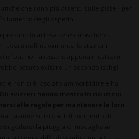
 anche che sono più attenti sulle piste - per
ffollamento degli ospedali.
con persone in attesa senza maschere.
chiudere definitivamente le stazioni
queste foto non avessero appena mostrato
sarebbe potuto evitare un secondo Ischgl.
rale non si è lasciato ammorbidire e ha
Gli svizzeri hanno mostrato ciò in cui
ersi alle regole per mantenere le loro
na nazione sciistica. È il momento di
 di godersi la pioggia di medaglie ai
 questi tempi difficili sembra un po' una