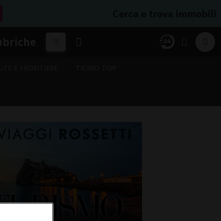
Cerca e trova immobili
ubriche
UTE E FRONTIERE
TICINO TOP