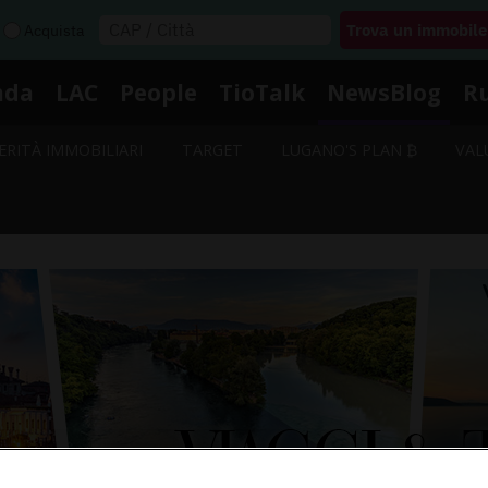
Acquista
nda
LAC
People
TioTalk
NewsBlog
R
ERITÀ IMMOBILIARI
TARGET
LUGANO'S PLAN ₿
VAL