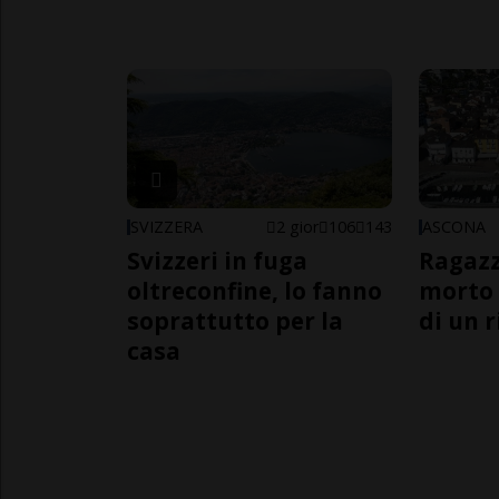
SVIZZERA
2 gior
106
143
ASCONA
Svizzeri in fuga
Ragazz
oltreconfine, lo fanno
morto 
soprattutto per la
di un 
casa