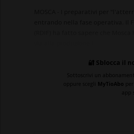
MOSCA - I preparativi per "l'atter
entrando nella fase operativa. Il 
(RDIF) ha fatto sapere che Mosca h
via alla produzione i...
🔐 Sblocca il n
Sottoscrivi un abbonamen
oppure scegli
MyTioAbo
per 
app 