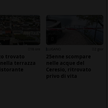
18 ore
LUGANO
2 gior
o trovato
25enne scompare
nella terrazza
nelle acque del
ristorante
Ceresio, ritrovato
privo di vita