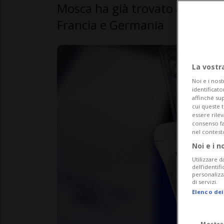
Mosca ha già trovato accordi pe
Francia e Germania
La vostr
Noi e i nost
identificato
affinché sup
cui queste 
essere rile
consenso fac
nel contest
Noi e i n
Utilizzare d
dell’identif
personalizz
di servizi.
Elenco dei
Mostra