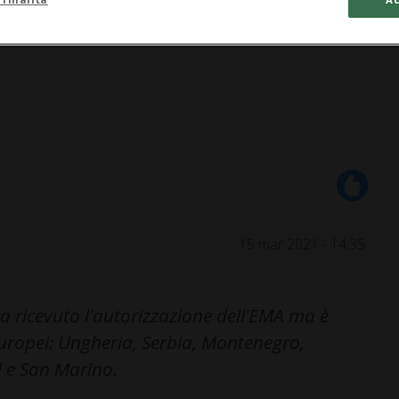
15 mar 2021 - 14:35
a ricevuto l'autorizzazione dell'EMA ma è
i europei: Ungheria, Serbia, Montenegro,
 e San Marino.