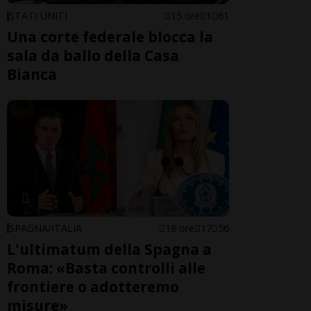
STATI UNITI
15 ore
1
61
Una corte federale blocca la
sala da ballo della Casa
Bianca
SPAGNA/ITALIA
18 ore
17
56
L'ultimatum della Spagna a
Roma: «Basta controlli alle
frontiere o adotteremo
misure»