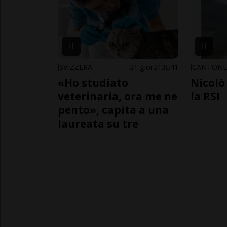
SVIZZERA
1 gior
13
41
CANTON
«Ho studiato
Nicolò 
veterinaria, ora me ne
la RSI
pento», capita a una
laureata su tre