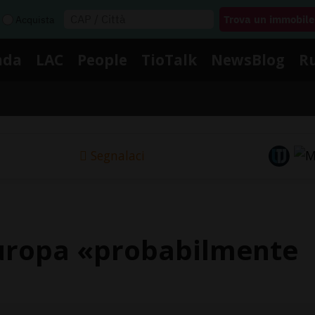
Acquista
nda
LAC
People
TioTalk
NewsBlog
R
Segnalaci
Europa «probabilmente