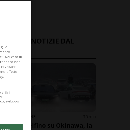
ULTIME NOTIZIE DAL
gli o
MONDO
iamento
e". Nel caso in
potrebbero non
 revocare il
anno effetto
cy.
ai fini
ti
ico, sviluppo
CINA/GIAPPONE
5 min
Tifone Delfino su Okinawa, la
cetto