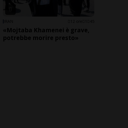
IRAN
12 ore
1
45
«Mojtaba Khamenei è grave,
potrebbe morire presto»