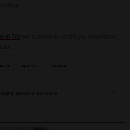
inonline.
a di Tio
per ricevere le notizie più importanti
osta.
ussia
sputnik
vaccino
tare questo articolo