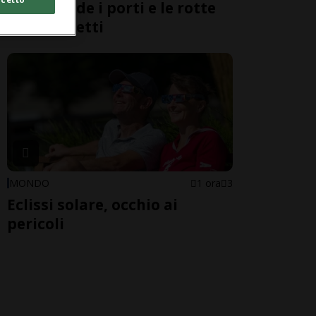
Cina chiude i porti e le rotte
dei traghetti
MONDO
1 ora
3
Eclissi solare, occhio ai
pericoli