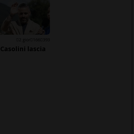
E
2 gior
166
393
Casolini lascia