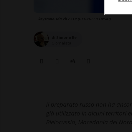
keystone-sda.ch / STR (GEORGI LICOVSKI)
di Simone Re
Giornalista
Il preparato russo non ha ancor
già utilizzato in alcuni territor
Bielorussia, Macedonia del Nord