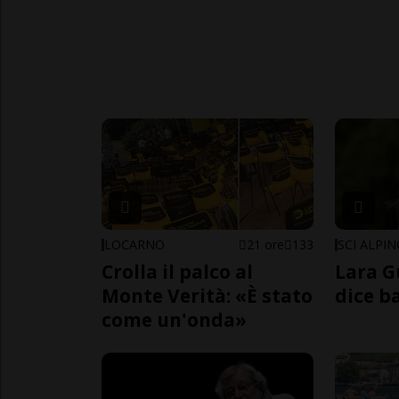
LOCARNO
21 ore
133
SCI ALPI
Crolla il palco al
Lara G
Monte Verità: «È stato
dice b
come un'onda»