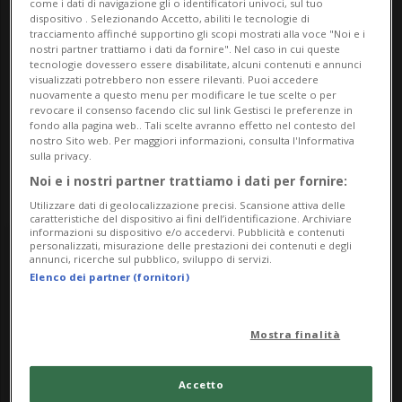
come i dati di navigazione gli o identificatori univoci, sul tuo
dispositivo . Selezionando Accetto, abiliti le tecnologie di
Contatti
tracciamento affinché supportino gli scopi mostrati alla voce "Noi e i
nostri partner trattiamo i dati da fornire". Nel caso in cui queste
tecnologie dovessero essere disabilitate, alcuni contenuti e annunci
http://www.bibliotecascona.ch
visualizzati potrebbero non essere rilevanti. Puoi accedere
nuovamente a questo menu per modificare le tue scelte o per
revocare il consenso facendo clic sul link Gestisci le preferenze in
Socials
fondo alla pagina web.. Tali scelte avranno effetto nel contesto del
nostro Sito web. Per maggiori informazioni, consulta l'Informativa
sulla privacy.
Noi e i nostri partner trattiamo i dati per fornire:
Utilizzare dati di geolocalizzazione precisi. Scansione attiva delle
caratteristiche del dispositivo ai fini dell’identificazione. Archiviare
informazioni su dispositivo e/o accedervi. Pubblicità e contenuti
personalizzati, misurazione delle prestazioni dei contenuti e degli
Sunday
annunci, ricerche sul pubblico, sviluppo di servizi.
Elenco dei partner (fornitori)
14
Mostra finalità
Accetto