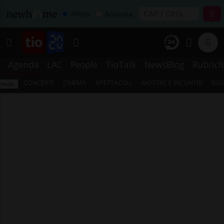
Affitta
Acquista
Agenda
LAC
People
TioTalk
NewsBlog
Rubrich
CONCERTI
CINEMA
SPETTACOLI
MOSTRE E INCONTRI
BIG