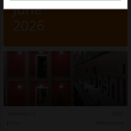
June
2026
Domenica 14
08.00
Arte
Bellinzonese