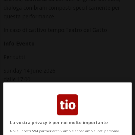
dialoga con brani composti specificamente per
questa performance.
In caso di cattivo tempo:Teatro del Gatto
Info Evento
Per tutti
Sunday 14 June 2026
dalle 17.00
Indirizzo
Cortile Biblioteca Popolare
Piazza Motta 37
La vostra privacy è per noi molto importante
Noi e i nostri
594
partner archiviamo e accediamo ai dati personali,
6612, Ascona