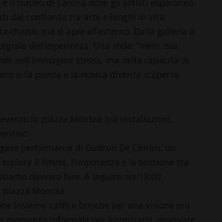
 e il nucleo di Carona dove gli artisti esporanno
ati dal confronto tra arte e luoghi di vita
a chiuso, ma si apre all’esterno. Dalla galleria a
rale dell’esperienza. Una sfida: “Vieni, osa,
ede nell'immagine stessa, ma nella capacità di
ero si fa poesia e la ricerca diventa scoperta.
evento in piazza Montaà tra installazioni,
eritivo.
gate performance di Gudrun De Chirico: un
splora il limite, l’impotenza e la tensione tra
siamo davvero fare. A seguire ore 18:00,
in piazza Montaà.
e insieme: caffè e brioche per una visione più
. Un momento informale per incontrarsi, osservare