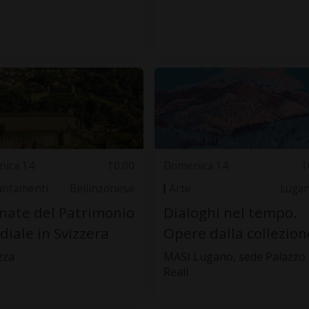
ica 14
10.00
Domenica 14
1
ntamenti
Bellinzonese
Arte
Luga
nate del Patrimonio
Dialoghi nel tempo.
iale in Svizzera
Opere dalla collezion
zza
MASI Lugano, sede Palazzo
Reali