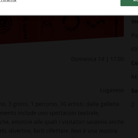
da
In
Pi
69
Domenica 14 | 17.00
Co
ht
Luganese
So
, 3 giorni, 1 percorso, 10 artisti; dalla galleria
evento include uno spettacolo teatrale,
che, emotive alle quali i visitatori saranno anche
ti, divertire, farti riflettere. Non è una mostra