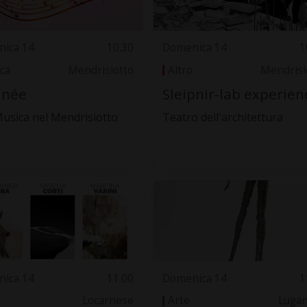
ica 14
10.30
Domenica 14
1
ca
Mendrisiotto
Altro
Mendrisi
inée
Sleipnir-lab experien
Musica nel Mendrisiotto
Teatro dell'architettura
ica 14
11.00
Domenica 14
1
Locarnese
Arte
Luga