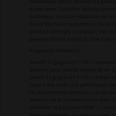
tradizionale, ma un percorso tra galleria
le loro opere. I visitatori saranno provoc
quotidiana. Lo spazio espositivo non rest
Piazza Montaà lo spostamento parte integ
guarda e partecipa. Lo scandalo non risi
guardare oltre la superficie, dove il pensi
Programma dell’evento
Venerdì 12 giugno ore 17:00 — apertura 
dipinti e opere insolite, seguito da un ap
Sabato 13 giugno ore 17:00 — A Mani Le
corpo e una corda, una performance che e
ciò che vorremmo cambiare e ciò che pos
aperitivo tra le installazioni e le opere 
Domenica 14 giugno ore 10:00 — Colazion
distesa dell’evento, tra artisti e opere