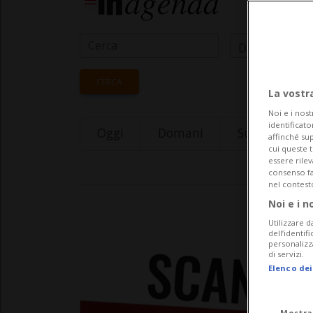
Data Inizio
CERCA
La vostr
Noi e i nost
identificato
Oggi
Domani
Sunday 09
affinché sup
cui queste 
essere rile
consenso fac
nel contest
Noi e i n
Utilizzare d
dell’identif
personalizz
di servizi.
Elenco dei
Mostra