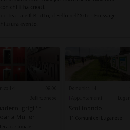
con chi li ha creati.
 teatrale Il Brutto, il Bello nell'Arte - Finissage
 chiusura evento.
ica 14
08.00
Domenica 14
Bellinzonese
Appuntamenti
Luga
uaderni grigi" di
Scollinando
dana Müller
11 Comuni del Luganese
oteca cantonale