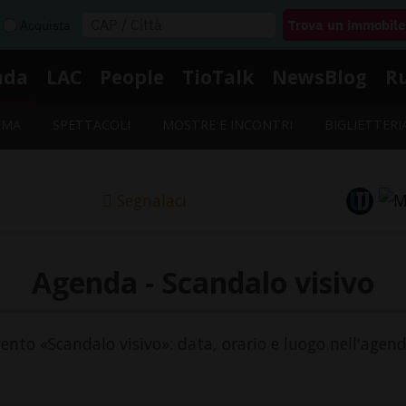
Acquista
nda
LAC
People
TioTalk
NewsBlog
R
EMA
SPETTACOLI
MOSTRE E INCONTRI
BIGLIETTERI
Segnalaci
Agenda - Scandalo visivo
evento «Scandalo visivo»: data, orario e luogo nell'agend