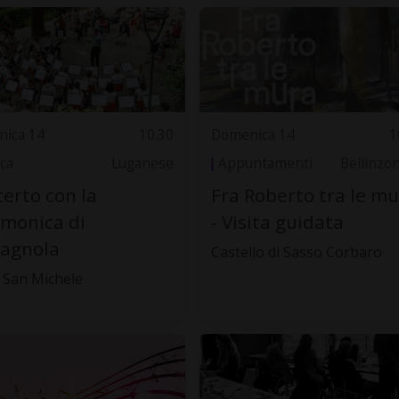
ica 14
10.30
Domenica 14
1
ca
Luganese
Appuntamenti
Bellinzo
erto con la
Fra Roberto tra le m
rmonica di
- Visita guidata
tagnola
Castello di Sasso Corbaro
 San Michele