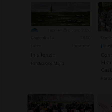
Domenica 14
10.00
Domen
Arte
Locarnese
Musi
In silenzio
Conc
Fila
Fondazione Majid
Cas
Parco