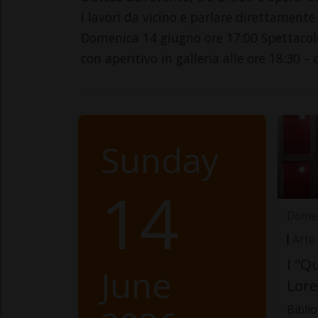
i lavori da vicino e parlare direttamente 
Domenica 14 giugno ore 17:00 Spettacololo
con aperitivo in galleria alle ore 18:30 –
Sunday
14
Domen
Arte
I "Q
June
Lore
Bibli