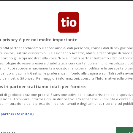
Categoria
Data Fine
a privacy è per noi molto importante
ri
594
partner archiviamo e accediamo ai dati personali, come i dati di navigazione 
ri univoci, sul tuo dispositivo . Selezionando Accetto, abiliti le tecnologie di tracc
Monday 10
Tuesday 11
Wednesday 12
portino gli scopi mostrati alla voce "Noi e i nostri partner trattiamo i dati da fornir
tecnologie dovessero essere disabilitate, alcuni contenuti e annunci visualizzati 
vanti. Puoi accedere nuovamente a questo menu per modificare le tue scelte o per
endo clic sul link Gestisci le preferenze in fondo alla pagina web.. Tali scelte avr
o del nostro Sito web. Per maggiori informazioni, consulta l'Informativa sulla priva
ostri partner trattiamo i dati per fornire:
In
ati di geolocalizzazione precisi. Scansione attiva delle caratteristiche del dispositivo 
icazione. Archiviare informazioni su dispositivo e/o accedervi. Pubblicità e contenu
Pe
ati, misurazione delle prestazioni dei contenuti e degli annunci, ricerche sul pubbl
da
 partner (fornitori)
a 
Ve
 finalità
Ac