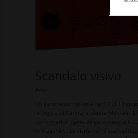
Scandalo visivo
Arte
Un'esperienza nell’arte dal 12 al 14 giugno
la Loggia di Carona a piazza Montaà. L`
performance, opere ed esperienze artisti
protagonisti. La visita potrà scandalizzar