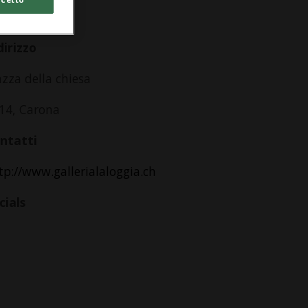
lle 17.00
dirizzo
azza della chiesa
14, Carona
ntatti
tp://www.gallerialaloggia.ch
cials