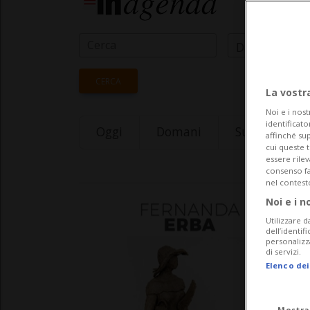
Data Inizio
CERCA
La vostr
Noi e i nost
identificato
Oggi
Domani
Sunday 09
affinché sup
cui queste 
essere rile
consenso fac
nel contest
Noi e i n
Utilizzare d
dell’identif
personalizz
di servizi.
Elenco dei
Mostra