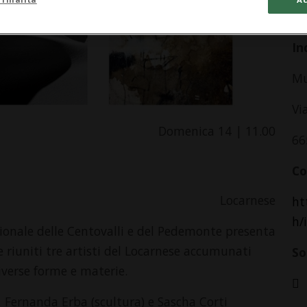
da
In
Mu
Vi
Domenica 14 | 11.00
66
Co
Locarnese
ht
h/
ionale delle Centovalli e del Pedemonte presenta
e riuniti tre artisti del Locarnese accumunati
So
diverse forme e materie.
), Fernanda Erba (scultura) e Sascha Corti