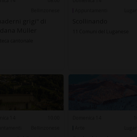
ica 14
08.00
Domenica 14
Bellinzonese
Appuntamenti
Luga
uaderni grigi" di
Scollinando
dana Müller
11 Comuni del Luganese
oteca cantonale
ica 14
10.00
Domenica 14
1
ntamenti
Bellinzonese
Arte
Luga