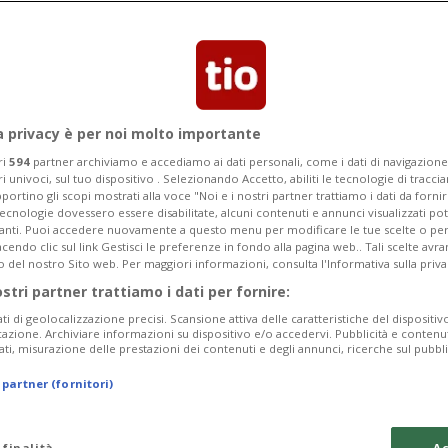
Categoria
Data Fine
a privacy è per noi molto importante
ri
594
partner archiviamo e accediamo ai dati personali, come i dati di navigazione 
ri univoci, sul tuo dispositivo . Selezionando Accetto, abiliti le tecnologie di tracc
Monday 10
Tuesday 11
Wednesday 12
portino gli scopi mostrati alla voce "Noi e i nostri partner trattiamo i dati da fornir
tecnologie dovessero essere disabilitate, alcuni contenuti e annunci visualizzati 
vanti. Puoi accedere nuovamente a questo menu per modificare le tue scelte o per
endo clic sul link Gestisci le preferenze in fondo alla pagina web.. Tali scelte avr
o del nostro Sito web. Per maggiori informazioni, consulta l'Informativa sulla priva
ostri partner trattiamo i dati per fornire:
In
ati di geolocalizzazione precisi. Scansione attiva delle caratteristiche del dispositivo 
icazione. Archiviare informazioni su dispositivo e/o accedervi. Pubblicità e contenu
Pe
ati, misurazione delle prestazioni dei contenuti e degli annunci, ricerche sul pubbl
da
 partner (fornitori)
a 
Ma
 finalità
Ac