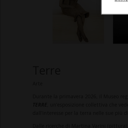
Terre
Arte
Durante la primavera 2026, il Museo reg
TERRE
, un’esposizione collettiva che ved
dall’interesse per la terra nelle sue più 
Dalle ricerche di Martina Varini (pittura