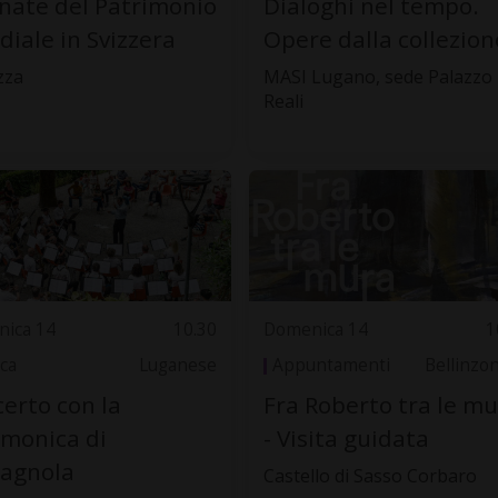
nate del Patrimonio
Dialoghi nel tempo.
iale in Svizzera
Opere dalla collezion
zza
MASI Lugano, sede Palazzo
Reali
ica 14
10.30
Domenica 14
1
ca
Luganese
Appuntamenti
Bellinzo
erto con la
Fra Roberto tra le m
rmonica di
- Visita guidata
tagnola
Castello di Sasso Corbaro