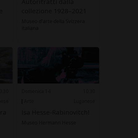
Autoritratti dalla
e
collezione 1928–2021
Museo d'arte della Svizzera
italiana
0.30
Domenica 14
10.30
nese
Arte
Luganese
ura
Isa Hesse-Rabinovitch!
Museo Hermann Hesse