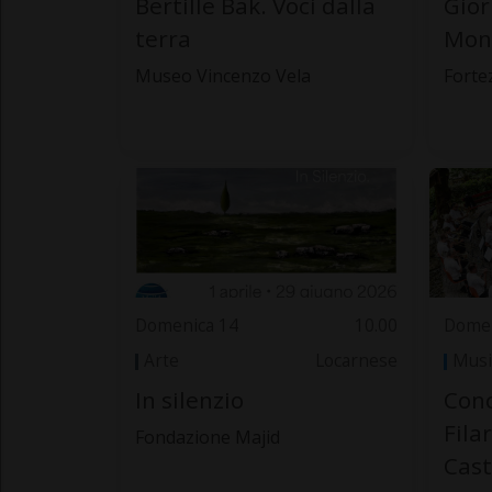
Bertille Bak. Voci dalla
Gior
terra
Mond
Museo Vincenzo Vela
Forte
Domenica 14
10.00
Domen
Arte
Locarnese
Musi
In silenzio
Conc
Fila
Fondazione Majid
Cas