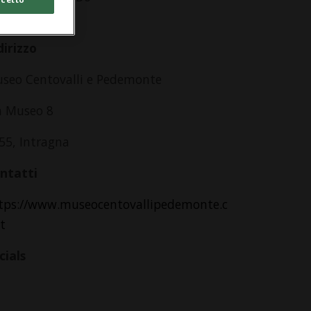
lle 11.00
dirizzo
seo Centovalli e Pedemonte
a Museo 8
55, Intragna
ntatti
tps://www.museocentovallipedemonte.c
it
cials