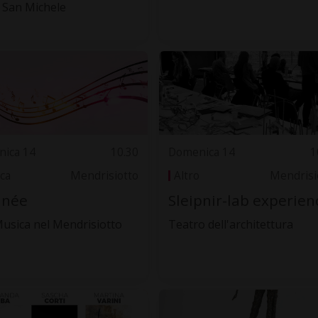
 San Michele
ica 14
10.30
Domenica 14
1
ca
Mendrisiotto
Altro
Mendrisi
inée
Sleipnir-lab experien
Musica nel Mendrisiotto
Teatro dell'architettura