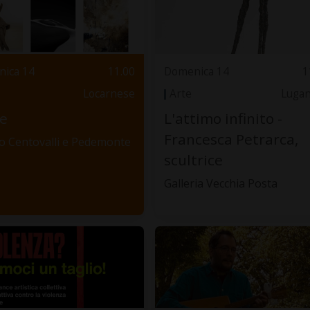
ica 14
11.00
Domenica 14
1
Locarnese
Arte
Luga
e
L'attimo infinito -
Francesca Petrarca,
 Centovalli e Pedemonte
scultrice
Galleria Vecchia Posta