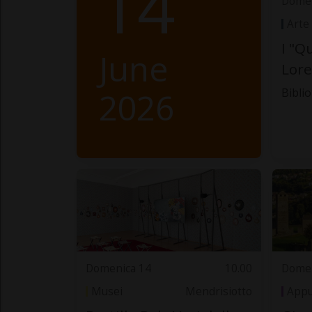
14
Domen
Arte
I "Q
June
Lore
2026
Bibli
Domenica 14
10.00
Domen
Musei
Mendrisiotto
Appu