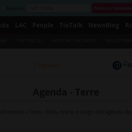
Acquista
nda
LAC
People
TioTalk
NewsBlog
R
EMA
SPETTACOLI
MOSTRE E INCONTRI
BIGLIETTERI
Segnalaci
Agenda - Terre
dell'evento «Terre»: data, orario e luogo nell'agenda deg