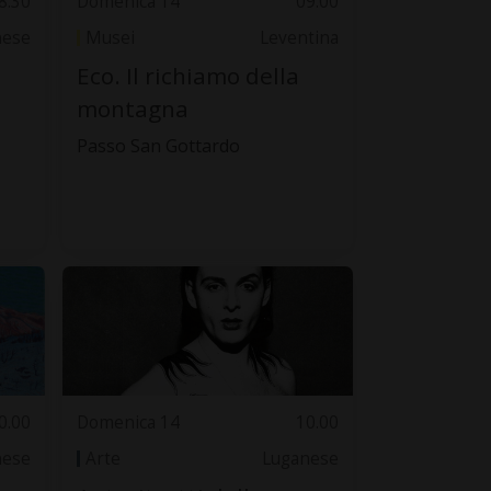
8.30
Domenica 14
09.00
nese
Musei
Leventina
Eco. Il richiamo della
montagna
Passo San Gottardo
0.00
Domenica 14
10.00
nese
Arte
Luganese