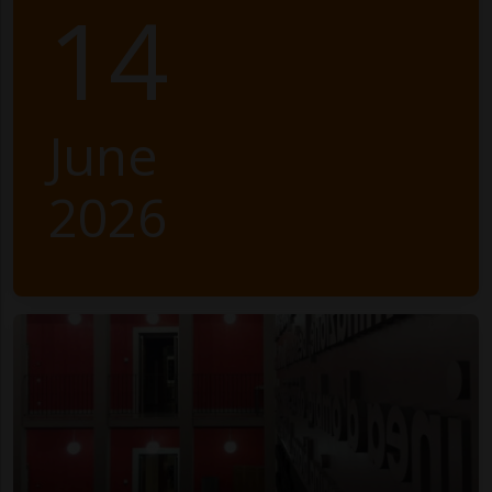
14
June
2026