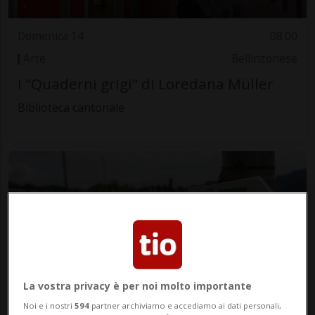
Domenica 14
08.00
Arte
Bellinzonese
I "Quaderni grigi" di Loredana Müller
Biblioteca cantonale
La vostra privacy è per noi molto importante
Domenica 14
8.30
Noi e i nostri
594
partner archiviamo e accediamo ai dati personali,