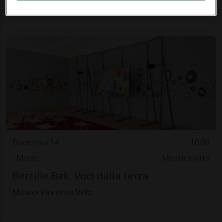
Passo San Gottardo
Domenica 14
10.00
Musei
Mendrisiotto
Bertille Bak. Voci dalla terra
Museo Vincenzo Vela