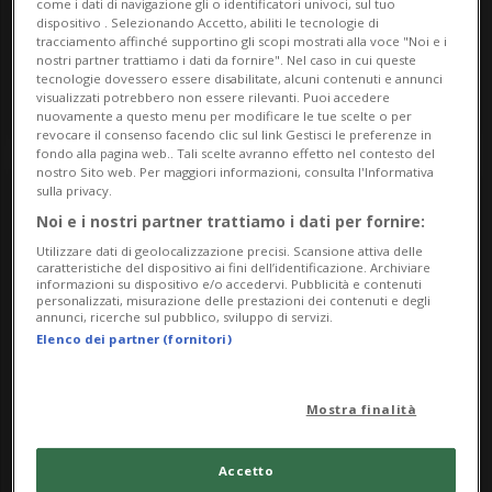
come i dati di navigazione gli o identificatori univoci, sul tuo
Appuntamenti
Luganese
dispositivo . Selezionando Accetto, abiliti le tecnologie di
tracciamento affinché supportino gli scopi mostrati alla voce "Noi e i
Scollinando
nostri partner trattiamo i dati da fornire". Nel caso in cui queste
tecnologie dovessero essere disabilitate, alcuni contenuti e annunci
11 Comuni del Luganese
visualizzati potrebbero non essere rilevanti. Puoi accedere
nuovamente a questo menu per modificare le tue scelte o per
revocare il consenso facendo clic sul link Gestisci le preferenze in
fondo alla pagina web.. Tali scelte avranno effetto nel contesto del
nostro Sito web. Per maggiori informazioni, consulta l'Informativa
sulla privacy.
Noi e i nostri partner trattiamo i dati per fornire:
Utilizzare dati di geolocalizzazione precisi. Scansione attiva delle
caratteristiche del dispositivo ai fini dell’identificazione. Archiviare
informazioni su dispositivo e/o accedervi. Pubblicità e contenuti
personalizzati, misurazione delle prestazioni dei contenuti e degli
annunci, ricerche sul pubblico, sviluppo di servizi.
Elenco dei partner (fornitori)
Domenica 14
09.00
Mostra finalità
Musei
Leventina
Eco. Il richiamo della montagna
Accetto