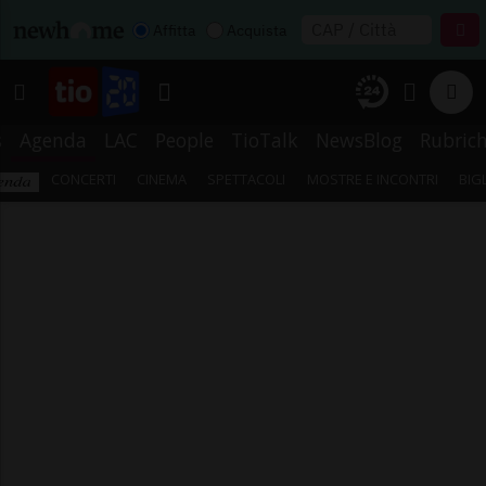
Affitta
Acquista
s
Agenda
LAC
People
TioTalk
NewsBlog
Rubric
CONCERTI
CINEMA
SPETTACOLI
MOSTRE E INCONTRI
BIG