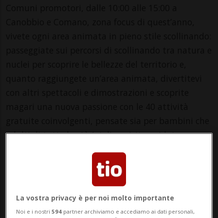
Comuni promotori, dalle 10:00 alle 15:00 a
Canobbio e Comano, zona focus di quest’anno,
vivete ogni area animata in pieno stile scollinando:
passeggiate sui percorsi di scollinando tra natura e
nuclei per scoprire le bellezze del territorio e,
quanto raggiungete un’area animata, divertitevi
con altri spettacoli e dimostrazioni e scoprite
magari una nuova passione con le 40 attività
gratuite coinvolgenti, pensate sia per bambini che
adulti di tutte le età (atelier, visite guidate,
percorsi didattici, attività ludiche, prove di vari
sport,…). Ristoratevi in uno dei 6 punti di ristoro
con buvette per pranzi e spuntini o assaporando
un gelato prima di inseguire i folletti del concorso
La vostra privacy è per noi molto importante
con ricchi premi in palio adatti a tutti. L’evento è
Noi e i nostri
594
partner archiviamo e accediamo ai dati personali,