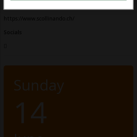
Contatti
https://www.scollinando.ch/
Socials
Sunday
14