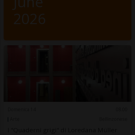
June
2026
Domenica 14
08.00
Arte
Bellinzonese
I "Quaderni grigi" di Loredana Müller