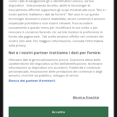
particolarmente attento alla sostenibilità in vari
come i dati di navigazione gli o identificatori univoci, sul tuo
dispositivo . Selezionando Accetto, abiliti le tecnologie di
aspetti organizzativi e anche quest’anno propone
tracciamento affinché supportino gli scopi mostrati alla voce "Noi e i
nostri partner trattiamo i dati da fornire". Nel caso in cui queste
le Tappe dell’energia tra le attività interattive per
tecnologie dovessero essere disabilitate, alcuni contenuti e annunci
il pubblico. Info e programma dettagliato su
visualizzati potrebbero non essere rilevanti. Puoi accedere
nuovamente a questo menu per modificare le tue scelte o per
www.scollinando.ch
revocare il consenso facendo clic sul link Gestisci le preferenze in
fondo alla pagina web.. Tali scelte avranno effetto nel contesto del
nostro Sito web. Per maggiori informazioni, consulta l'Informativa
Info Evento
sulla privacy.
Noi e i nostri partner trattiamo i dati per fornire:
Per tutti
Utilizzare dati di geolocalizzazione precisi. Scansione attiva delle
caratteristiche del dispositivo ai fini dell’identificazione. Archiviare
Sunday 14 June 2026
informazioni su dispositivo e/o accedervi. Pubblicità e contenuti
personalizzati, misurazione delle prestazioni dei contenuti e degli
dalle 8.30
annunci, ricerche sul pubblico, sviluppo di servizi.
Elenco dei partner (fornitori)
Indirizzo
11 Comuni del Luganese
Mostra finalità
6900, Lugano
Accetto