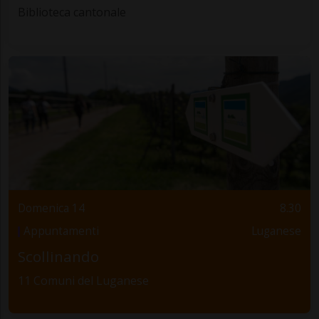
Biblioteca cantonale
Domenica 14
8.30
Appuntamenti
Luganese
Scollinando
11 Comuni del Luganese