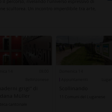
 il percorso, rivelando l'universo espressivo di
one scultorea. Un incontro imperdibile tra arte,
ica 14
08.00
Domenica 14
Bellinzonese
Appuntamenti
Luga
uaderni grigi" di
Scollinando
dana Müller
11 Comuni del Luganese
oteca cantonale