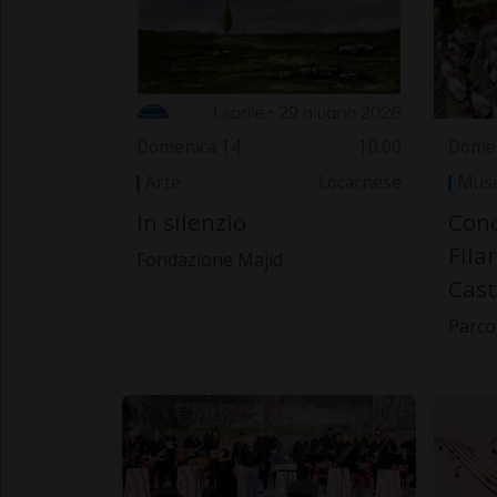
Domenica 14
10.00
Domen
Arte
Locarnese
Musi
In silenzio
Conc
Fila
Fondazione Majid
Cas
Parco