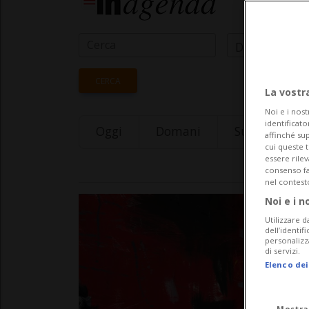
Data Inizio
CERCA
La vostr
Noi e i nost
identificato
Oggi
Domani
Sunday 09
affinché sup
cui queste 
essere rile
consenso fac
nel contest
Noi e i n
Utilizzare d
dell’identif
personalizz
di servizi.
Elenco dei
Mostra