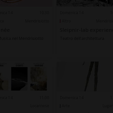
ica 14
10.30
Domenica 14
1
ca
Mendrisiotto
Altro
Mendrisi
inée
Sleipnir-lab experien
Musica nel Mendrisiotto
Teatro dell'architettura
ica 14
11.00
Domenica 14
1
Locarnese
Arte
Luga