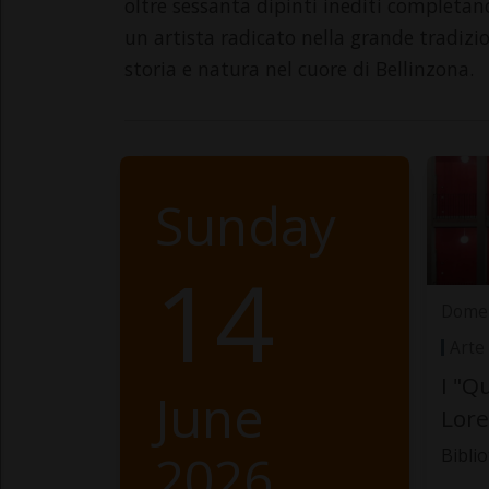
oltre sessanta dipinti inediti completano
un artista radicato nella grande tradizi
storia e natura nel cuore di Bellinzona.
Sunday
14
Domen
Arte
I "Q
June
Lore
2026
Bibli