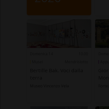
Domenica 14
10.00
Domen
Musei
Mendrisiotto
Appu
Bertille Bak. Voci dalla
Gior
terra
Mond
Museo Vincenzo Vela
Forte