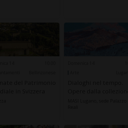
ica 14
10.00
Domenica 14
1
ntamenti
Bellinzonese
Arte
Luga
nate del Patrimonio
Dialoghi nel tempo.
iale in Svizzera
Opere dalla collezion
zza
MASI Lugano, sede Palazzo
Reali