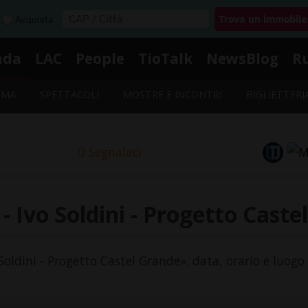
Acquista
nda
LAC
People
TioTalk
NewsBlog
R
EMA
SPETTACOLI
MOSTRE E INCONTRI
BIGLIETTERI
Segnalaci
- Ivo Soldini - Progetto Caste
 Soldini - Progetto Castel Grande»: data, orario e luogo