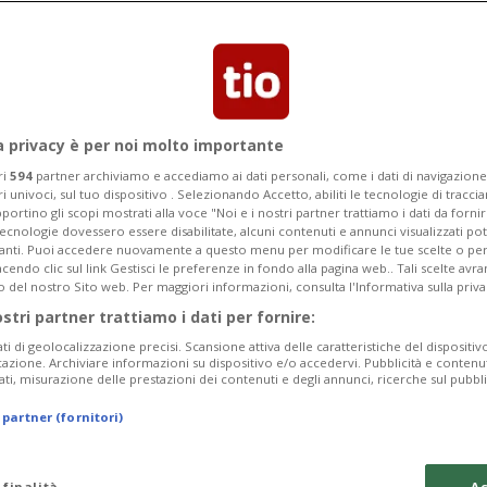
Categoria
Data Fine
a privacy è per noi molto importante
ri
594
partner archiviamo e accediamo ai dati personali, come i dati di navigazione 
ri univoci, sul tuo dispositivo . Selezionando Accetto, abiliti le tecnologie di tracc
Monday 10
Tuesday 11
Wednesday 12
portino gli scopi mostrati alla voce "Noi e i nostri partner trattiamo i dati da fornir
tecnologie dovessero essere disabilitate, alcuni contenuti e annunci visualizzati 
vanti. Puoi accedere nuovamente a questo menu per modificare le tue scelte o per
endo clic sul link Gestisci le preferenze in fondo alla pagina web.. Tali scelte avr
o del nostro Sito web. Per maggiori informazioni, consulta l'Informativa sulla priva
ostri partner trattiamo i dati per fornire:
In
ati di geolocalizzazione precisi. Scansione attiva delle caratteristiche del dispositivo 
icazione. Archiviare informazioni su dispositivo e/o accedervi. Pubblicità e contenu
Pe
ati, misurazione delle prestazioni dei contenuti e degli annunci, ricerche sul pubbl
da
 partner (fornitori)
a 
tu
 finalità
Ac