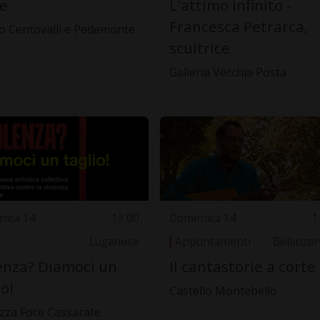
e
L'attimo infinito -
Francesca Petrarca,
 Centovalli e Pedemonte
scultrice
Galleria Vecchia Posta
ica 14
13.00
Domenica 14
1
Luganese
Appuntamenti
Bellinzo
enza? Diamoci un
Il cantastorie a corte
io!
Castello Montebello
zza Foce Cassarate