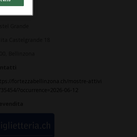
dirizzo
stel Grande
lita Castelgrande 18
00, Bellinzona
ntatti
tps://fortezzabellinzona.ch/mostre-attivi
/35454/?occurrence=2026-06-12
evendita