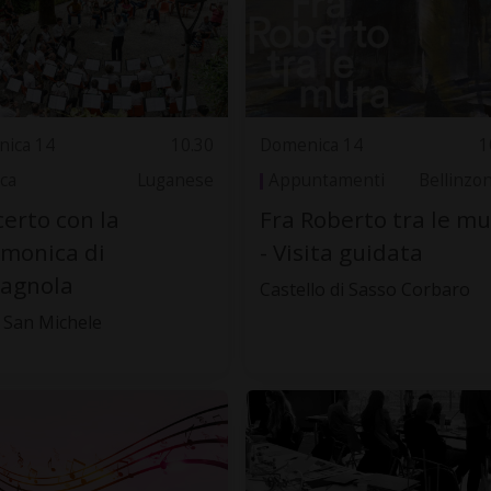
ica 14
10.30
Domenica 14
1
ca
Luganese
Appuntamenti
Bellinzo
erto con la
Fra Roberto tra le m
rmonica di
- Visita guidata
tagnola
Castello di Sasso Corbaro
 San Michele