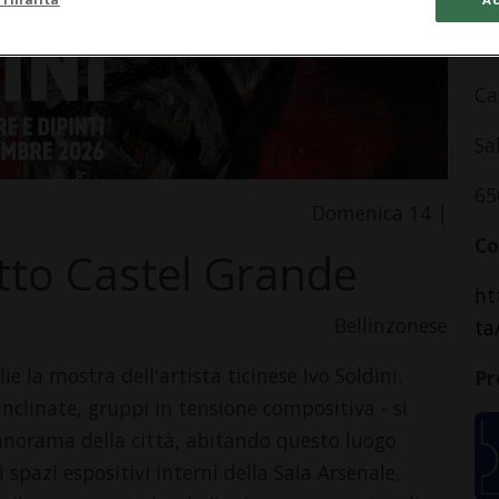
In
Ca
Sa
65
Domenica 14 |
Co
etto Castel Grande
ht
Bellinzonese
ta
e la mostra dell'artista ticinese Ivo Soldini.
Pr
inclinate, gruppi in tensione compositiva - si
panorama della città, abitando questo luogo
 spazi espositivi interni della Sala Arsenale,