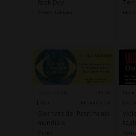
Rock Day
Terr
Monte Tamaro
Museo
Domenica 14
13.00
Domen
Altro
Mendrisiotto
Altro
Giornate del Patrimonio
Viol
mondiale
tagl
Meride
Terra