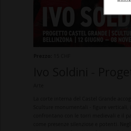
Prezzo:
15 CHF
Ivo Soldini - Prog
Arte
La corte interna del Castel Grande accogli
Sculture monumentali - figure verticali, 
confrontano con le torri medievali e il 
come presenze silenziose e potenti. Negli