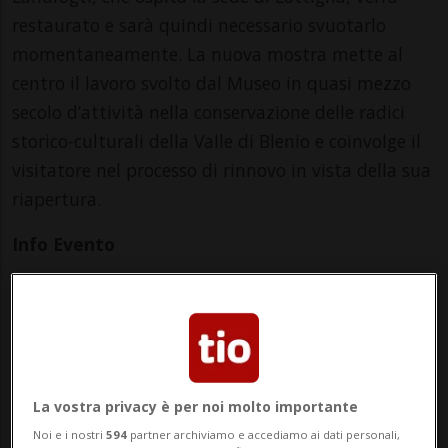
restaurato e sarà quindi necessario svuotarlo
momentaneamente. La nuova mostra mette al
centro il lavoro svolto dal Museo in quasi mezzo
secolo d’attività nella conservazione delle radici
storico-culturali della Valle di Blenio e coinvolge il
visitatore nel processo di rinnovo in vista della sua
riapertura.
Info Evento
Per tutti
da Sunday 5 April 2026
a Sunday 8 November 2026
Ma,Me,Gi,Ve,Sa,Do
La vostra privacy è per noi molto importante
dalle 14.00
Noi e i nostri
594
partner archiviamo e accediamo ai dati personali,