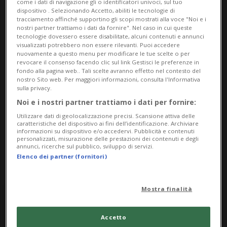
come i dati di navigazione gli o identificatori univoci, sul tuo
Indirizzo
dispositivo . Selezionando Accetto, abiliti le tecnologie di
tracciamento affinché supportino gli scopi mostrati alla voce "Noi e i
nostri partner trattiamo i dati da fornire". Nel caso in cui queste
Palazzo dei Landfogti
tecnologie dovessero essere disabilitate, alcuni contenuti e annunci
visualizzati potrebbero non essere rilevanti. Puoi accedere
6716, Lottigna
nuovamente a questo menu per modificare le tue scelte o per
revocare il consenso facendo clic sul link Gestisci le preferenze in
fondo alla pagina web.. Tali scelte avranno effetto nel contesto del
Contatti
nostro Sito web. Per maggiori informazioni, consulta l'Informativa
sulla privacy.
https://museovallediblenio.ch/
Noi e i nostri partner trattiamo i dati per fornire:
Utilizzare dati di geolocalizzazione precisi. Scansione attiva delle
Socials
caratteristiche del dispositivo ai fini dell’identificazione. Archiviare
informazioni su dispositivo e/o accedervi. Pubblicità e contenuti
personalizzati, misurazione delle prestazioni dei contenuti e degli
annunci, ricerche sul pubblico, sviluppo di servizi.
Elenco dei partner (fornitori)
Mostra finalità
Sunday
Accetto