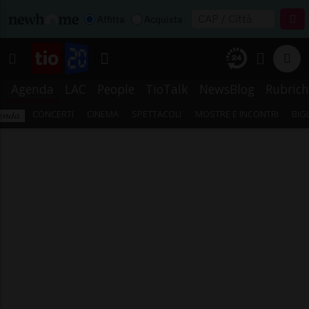
Affitta
Acquista
Agenda
LAC
People
TioTalk
NewsBlog
Rubrich
CONCERTI
CINEMA
SPETTACOLI
MOSTRE E INCONTRI
BIG