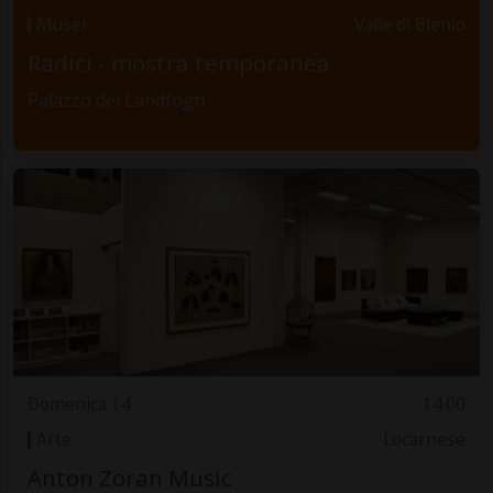
Musei
Valle di Blenio
Radici - mostra temporanea
Palazzo dei Landfogti
Domenica 14
14.00
Arte
Locarnese
Anton Zoran Music