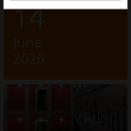
14
June
2026