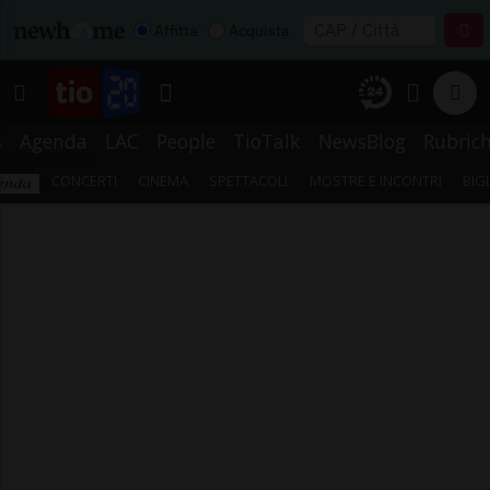
Affitta
Acquista
s
Agenda
LAC
People
TioTalk
NewsBlog
Rubric
CONCERTI
CINEMA
SPETTACOLI
MOSTRE E INCONTRI
BIG