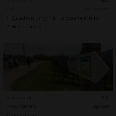
Domenica 14
08.00
Arte
Bellinzonese
I "Quaderni grigi" di Loredana Müller
Biblioteca cantonale
Domenica 14
8.30
Appuntamenti
Luganese
Scollinando