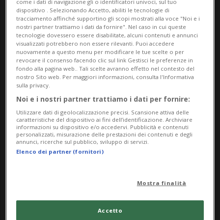
come i dati di navigazione gli o identificatori univoci, sul tuo
dispositivo . Selezionando Accetto, abiliti le tecnologie di
Una selezione curata da Tobia Bezzola
tracciamento affinché supportino gli scopi mostrati alla voce "Noi e i
nostri partner trattiamo i dati da fornire". Nel caso in cui queste
Immagine di copertina:
tecnologie dovessero essere disabilitate, alcuni contenuti e annunci
visualizzati potrebbero non essere rilevanti. Puoi accedere
nuovamente a questo menu per modificare le tue scelte o per
Richard Seewald, 'Schildkröte mit Kerbel' 1923.
revocare il consenso facendo clic sul link Gestisci le preferenze in
fondo alla pagina web.. Tali scelte avranno effetto nel contesto del
Museo d'arte della Svizzera italiana, Lugano.
nostro Sito web. Per maggiori informazioni, consulta l'Informativa
sulla privacy.
Collezione Cantone Ticino, donazione Fondazione
Noi e i nostri partner trattiamo i dati per fornire:
Richard e Uli Seewald
Utilizzare dati di geolocalizzazione precisi. Scansione attiva delle
caratteristiche del dispositivo ai fini dell’identificazione. Archiviare
Info Evento
informazioni su dispositivo e/o accedervi. Pubblicità e contenuti
personalizzati, misurazione delle prestazioni dei contenuti e degli
annunci, ricerche sul pubblico, sviluppo di servizi.
da Friday 18 April 2025
Elenco dei partner (fornitori)
a Sunday 15 November 2026
Ma,Me,Gi,Ve,Sa,Do
Mostra finalità
dalle 11.00
Indirizzo
Accetto