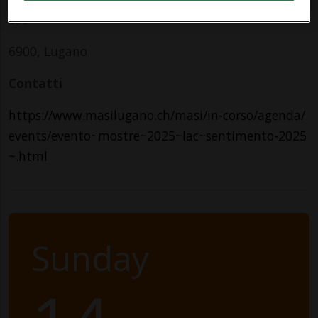
Lac
6900, Lugano
Contatti
https://www.masilugano.ch/masi/in-corso/agenda/
events/evento~mostre~2025~lac~sentimento-2025
~.html
Sunday