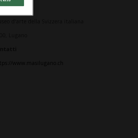
dirizzo
seo d'arte della Svizzera italiana
00, Lugano
ntatti
tps://www.masilugano.ch