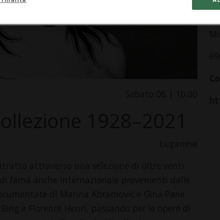
In
Mu
69
Co
Sabato 06 | 10.00
ht
 collezione 1928–2021
Luganese
itratto attraverso una selezione di oltre venti
i di fama anche internazionale provenienti dalle
 documentate di Marina Abramović e Gina Pane
se Bing e Florence Henri, passando per le opere di