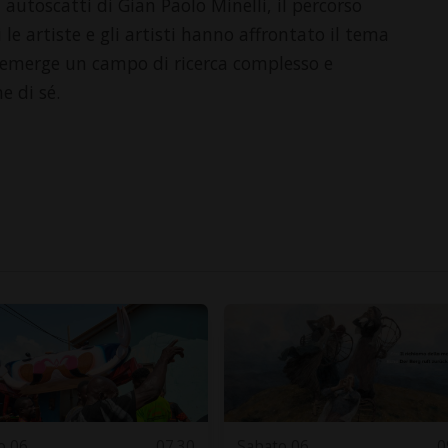
i autoscatti di Gian Paolo Minelli, il percorso
le artiste e gli artisti hanno affrontato il tema
 emerge un campo di ricerca complesso e
e di sé.
o 06
07.30
Sabato 06
0