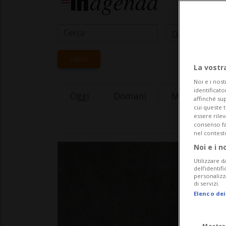
Data Inizio
CERCA
La vostr
Noi e i nost
identificato
Oggi
Domani
Monday 10
affinché sup
cui queste 
essere rile
consenso fac
nel contest
Noi e i n
Utilizzare d
dell’identif
personalizz
di servizi.
Elenco dei
Mostra