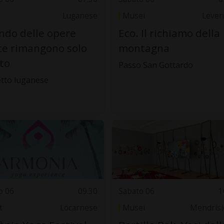
Luganese
Musei
Leven
do delle opere
Eco. Il richiamo della
te rimangono solo
montagna
oto
Passo San Gottardo
tto luganese
o 06
09.30
Sabato 06
1
t
Locarnese
Musei
Mendrisi