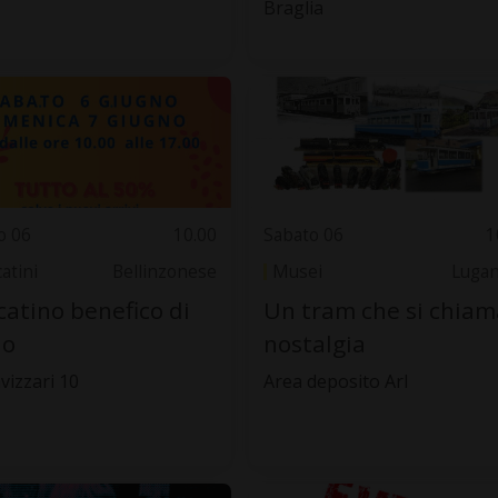
Braglia
o 06
10.00
Sabato 06
1
atini
Bellinzonese
Musei
Luga
atino benefico di
Un tram che si chiam
io
nostalgia
vizzari 10
Area deposito Arl