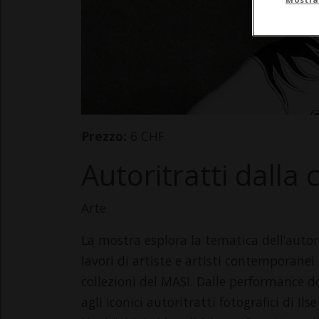
Prezzo:
6 CHF
Autoritratti dalla
Arte
La mostra esplora la tematica dell’autor
lavori di artiste e artisti contemporane
collezioni del MASI. Dalle performance
agli iconici autoritratti fotografici di Il