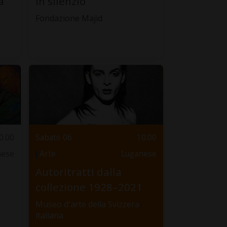
a
In silenzio
Fondazione Majid
0.00
Sabato 06
10.00
nese
Arte
Luganese
,
Autoritratti dalla
collezione 1928–2021
Museo d'arte della Svizzera
italiana