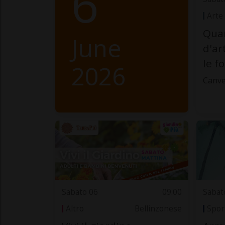
6
Arte
Quan
June
d'ar
le f
2026
Canve
Sabato 06
09.00
Sabat
Altro
Bellinzonese
Spor