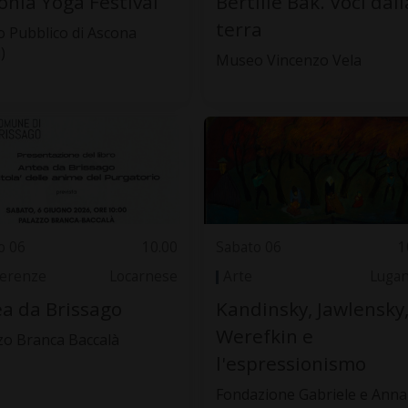
nia Yoga Festival
Bertille Bak. Voci dall
terra
 Pubblico di Ascona
)
Museo Vincenzo Vela
o 06
10.00
Sabato 06
1
erenze
Locarnese
Arte
Luga
a da Brissago
Kandinsky, Jawlensky
Werefkin e
zo Branca Baccalà
l'espressionismo
Fondazione Gabriele e Anna