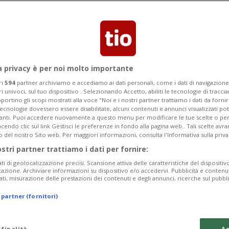
Categoria
Data Fine
a privacy è per noi molto importante
ri
594
partner archiviamo e accediamo ai dati personali, come i dati di navigazione 
ri univoci, sul tuo dispositivo . Selezionando Accetto, abiliti le tecnologie di tracc
Tuesday 11
Wednesday 12
Thursday 13
portino gli scopi mostrati alla voce "Noi e i nostri partner trattiamo i dati da fornir
tecnologie dovessero essere disabilitate, alcuni contenuti e annunci visualizzati 
vanti. Puoi accedere nuovamente a questo menu per modificare le tue scelte o per
endo clic sul link Gestisci le preferenze in fondo alla pagina web.. Tali scelte avr
o del nostro Sito web. Per maggiori informazioni, consulta l'Informativa sulla priva
ostri partner trattiamo i dati per fornire:
In
ati di geolocalizzazione precisi. Scansione attiva delle caratteristiche del dispositivo 
icazione. Archiviare informazioni su dispositivo e/o accedervi. Pubblicità e contenu
da
ati, misurazione delle prestazioni dei contenuti e degli annunci, ricerche sul pubbl
a 
 partner (fornitori)
Ma
da
 finalità
Ac