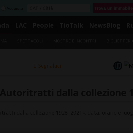
Acquista
nda
LAC
People
TioTalk
NewsBlog
R
EMA
SPETTACOLI
MOSTRE E INCONTRI
BIGLIETTERI
Segnalaci
Autoritratti dalla collezione
ritratti dalla collezione 1928–2021»: data, orario e luog