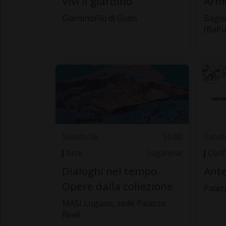
Vivi il giardino
Armò
GiardinoPiù di Gudo
Bagno
(BaPu
Sabato 06
10.00
Sabat
Arte
Luganese
Conf
Dialoghi nel tempo.
Ante
Opere dalla collezione
Palaz
MASI Lugano, sede Palazzo
Reali