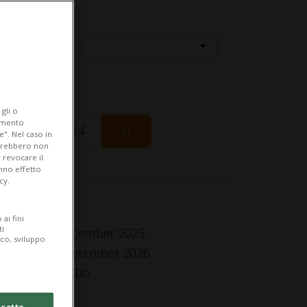
Località
gli o
iamento
Friday 14
e". Nel caso in
potrebbero non
 revocare il
anno effetto
cy.
fo Evento
ai fini
ti
 Friday 26 December 2025
ico, sviluppo
Sunday 20 September 2026
,Me,Gi,Ve,Sa,Do
lle 10.00
cetto