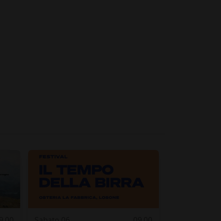
9.00
Sabato 06
09.00