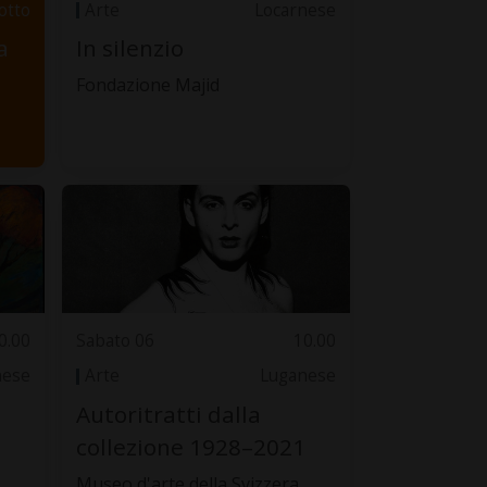
otto
Arte
Locarnese
a
In silenzio
Fondazione Majid
0.00
Sabato 06
10.00
nese
Arte
Luganese
,
Autoritratti dalla
collezione 1928–2021
Museo d'arte della Svizzera