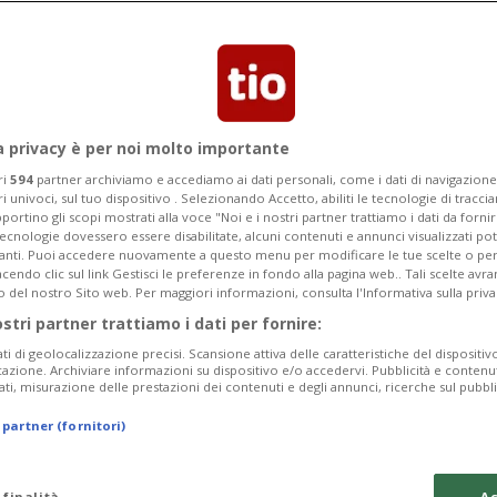
Categoria
Data Fine
a privacy è per noi molto importante
ri
594
partner archiviamo e accediamo ai dati personali, come i dati di navigazione 
ri univoci, sul tuo dispositivo . Selezionando Accetto, abiliti le tecnologie di tracc
Sunday 09
Monday 10
Tuesday 11
portino gli scopi mostrati alla voce "Noi e i nostri partner trattiamo i dati da fornir
tecnologie dovessero essere disabilitate, alcuni contenuti e annunci visualizzati 
vanti. Puoi accedere nuovamente a questo menu per modificare le tue scelte o per
endo clic sul link Gestisci le preferenze in fondo alla pagina web.. Tali scelte avr
o del nostro Sito web. Per maggiori informazioni, consulta l'Informativa sulla priva
ostri partner trattiamo i dati per fornire:
In
ati di geolocalizzazione precisi. Scansione attiva delle caratteristiche del dispositivo 
icazione. Archiviare informazioni su dispositivo e/o accedervi. Pubblicità e contenu
da
ati, misurazione delle prestazioni dei contenuti e degli annunci, ricerche sul pubbl
a 
 partner (fornitori)
Ma
da
 finalità
Ac