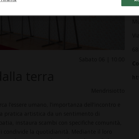
In
Mu
Vi
68
Sabato 06 | 10.00
Co
dalla terra
ht
Mendrisiotto
erca l’essere umano, l’importanza dell’incontro e
ua pratica artistica da un sentimento di
atia, instaura scambi con specifiche comunità,
i condivide la quotidianità. Mediante il loro