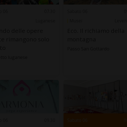
o 06
07.30
Sabato 06
0
Luganese
Musei
Leven
do delle opere
Eco. Il richiamo della
te rimangono solo
montagna
oto
Passo San Gottardo
tto luganese
o 06
09.30
Sabato 06
1