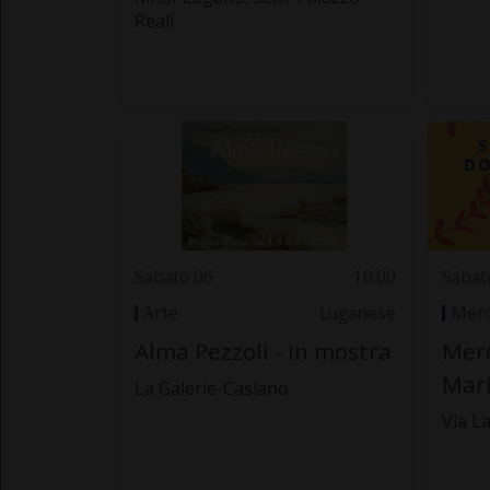
Reali
Sabato 06
10.00
Sabat
Arte
Luganese
Merc
Alma Pezzoli - in mostra
Merc
Mar
La Galerie-Caslano
Via La