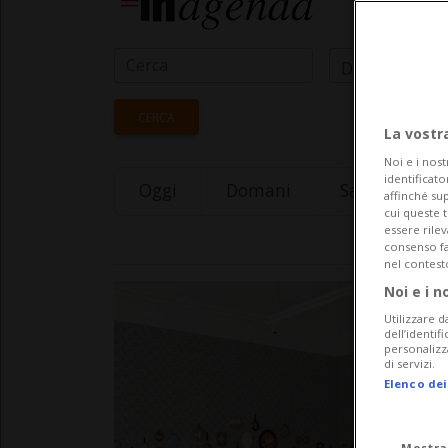
Data Inizio
CERCA
La vostr
Noi e i nost
identificato
Oggi
Domani
Saturday 08
affinché sup
cui queste 
essere rile
consenso fac
nel contest
Noi e i n
Utilizzare d
dell’identif
personalizz
di servizi.
Elenco dei
Mostra