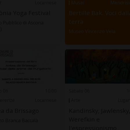
t
Locarnese
Musei
Mendrisi
nia Yoga Festival
Bertille Bak. Voci dall
terra
 Pubblico di Ascona
)
Museo Vincenzo Vela
o 06
10.00
Sabato 06
1
erenze
Locarnese
Arte
Luga
a da Brissago
Kandinsky, Jawlensky
Werefkin e
zo Branca Baccalà
l'espressionismo