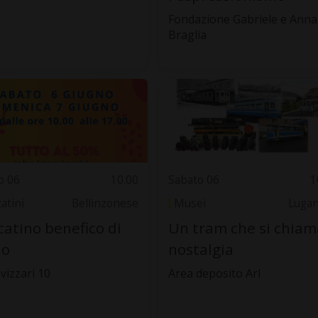
Fondazione Gabriele e Anna
Braglia
o 06
10.00
Sabato 06
1
atini
Bellinzonese
Musei
Luga
atino benefico di
Un tram che si chiam
io
nostalgia
vizzari 10
Area deposito Arl