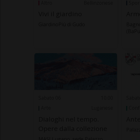
Altro
Bellinzonese
Spor
Vivi il giardino
Armò
GiardinoPiù di Gudo
Bagno
(BaPu
Sabato 06
10.00
Sabat
Arte
Luganese
Conf
Dialoghi nel tempo.
Ante
Opere dalla collezione
Palaz
MASI Lugano, sede Palazzo