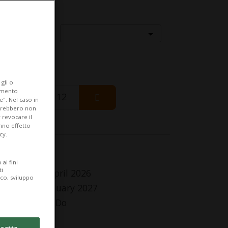
Località
gli o
iamento
Wednesday 12
e". Nel caso in
potrebbero non
 revocare il
anno effetto
cy.
fo Evento
ai fini
ti
 Sunday 26 April 2026
ico, sviluppo
Sunday 10 January 2027
,Me,Gi,Ve,Sa,Do
lle 10.00
cetto