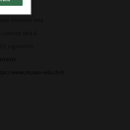
dirizzo
seo Vincenzo Vela
a Lorenzo Vela 6
53, Ligornetto
ntatti
tps://www.museo-vela.ch/it