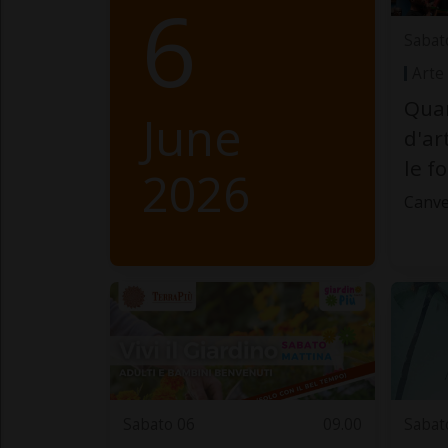
6
Sabat
Arte
Quan
June
d'ar
le f
2026
Canve
Sabato 06
09.00
Sabat