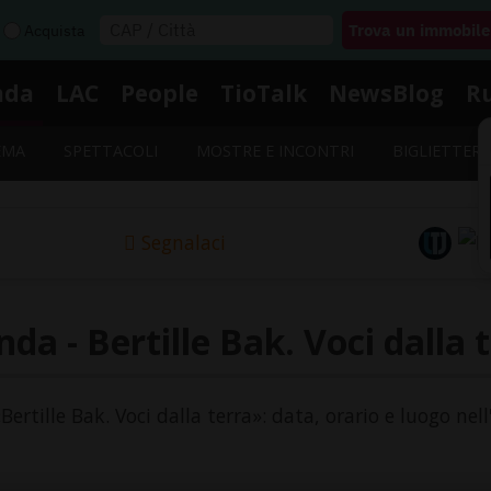
Acquista
nda
LAC
People
TioTalk
NewsBlog
R
EMA
SPETTACOLI
MOSTRE E INCONTRI
BIGLIETTERI
Segnalaci
da - Bertille Bak. Voci dalla 
«Bertille Bak. Voci dalla terra»: data, orario e luogo nel