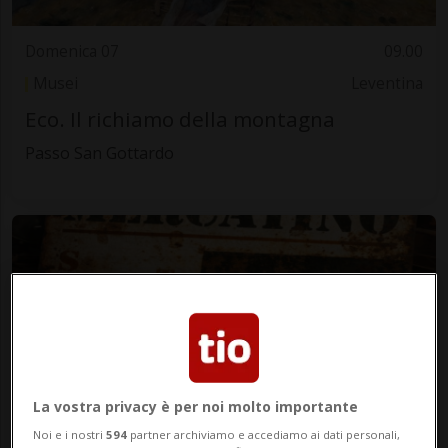
Domenica 07
09.00
Musei
Leventina
Eco. Il richiamo della montagna
Passo San Gottardo
La vostra privacy è per noi molto importante
Domenica 07
09.00
Noi e i nostri
594
partner archiviamo e accediamo ai dati personali,