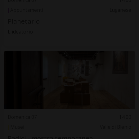
Domenica 07
14.00
Appuntamenti
Luganese
Planetario
L'ideatorio
Domenica 07
14.00
Musei
Valle di Blenio
Radici - mostra temporanea