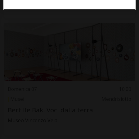
La Galerie-Caslano
Domenica 07
10.00
Musei
Mendrisiotto
Bertille Bak. Voci dalla terra
Museo Vincenzo Vela