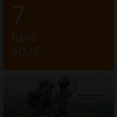
7
June
2026