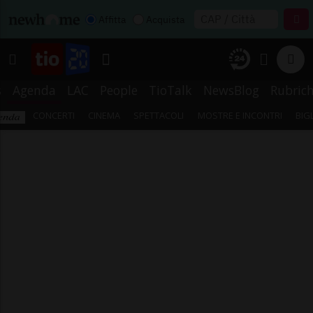
Affitta
Acquista
s
Agenda
LAC
People
TioTalk
NewsBlog
Rubric
CONCERTI
CINEMA
SPETTACOLI
MOSTRE E INCONTRI
BIG