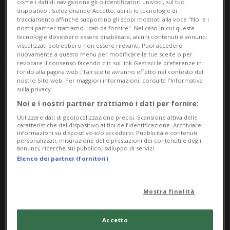
come i dati di navigazione gli o identificatori univoci, sul tuo
Mercatini
Locarnese
dispositivo . Selezionando Accetto, abiliti le tecnologie di
tracciamento affinché supportino gli scopi mostrati alla voce "Noi e i
Mercatino Svuotacantine
nostri partner trattiamo i dati da fornire". Nel caso in cui queste
tecnologie dovessero essere disabilitate, alcuni contenuti e annunci
Posteggio Mobili Pfister
visualizzati potrebbero non essere rilevanti. Puoi accedere
nuovamente a questo menu per modificare le tue scelte o per
revocare il consenso facendo clic sul link Gestisci le preferenze in
fondo alla pagina web.. Tali scelte avranno effetto nel contesto del
nostro Sito web. Per maggiori informazioni, consulta l'Informativa
sulla privacy.
Noi e i nostri partner trattiamo i dati per fornire:
Utilizzare dati di geolocalizzazione precisi. Scansione attiva delle
caratteristiche del dispositivo ai fini dell’identificazione. Archiviare
informazioni su dispositivo e/o accedervi. Pubblicità e contenuti
personalizzati, misurazione delle prestazioni dei contenuti e degli
annunci, ricerche sul pubblico, sviluppo di servizi.
Elenco dei partner (fornitori)
Domenica 07
10.00
Mostra finalità
Arte
Luganese
Alma Pezzoli - in mostra
Accetto