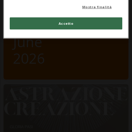
8
Mostra finalità
Accetto
June
2026