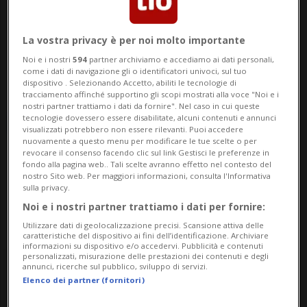
Data Inizio
La vostra privacy è per noi molto importante
Data Fine
Noi e i nostri
594
partner archiviamo e accediamo ai dati personali,
Categoria
come i dati di navigazione gli o identificatori univoci, sul tuo
dispositivo . Selezionando Accetto, abiliti le tecnologie di
Località
tracciamento affinché supportino gli scopi mostrati alla voce "Noi e i
nostri partner trattiamo i dati da fornire". Nel caso in cui queste
tecnologie dovessero essere disabilitate, alcuni contenuti e annunci
CERCA
visualizzati potrebbero non essere rilevanti. Puoi accedere
nuovamente a questo menu per modificare le tue scelte o per
revocare il consenso facendo clic sul link Gestisci le preferenze in
fondo alla pagina web.. Tali scelte avranno effetto nel contesto del
Oggi
Domani
Sunday
Monday
nostro Sito web. Per maggiori informazioni, consulta l'Informativa
sulla privacy.
09
10
Noi e i nostri partner trattiamo i dati per fornire:
Utilizzare dati di geolocalizzazione precisi. Scansione attiva delle
caratteristiche del dispositivo ai fini dell’identificazione. Archiviare
informazioni su dispositivo e/o accedervi. Pubblicità e contenuti
personalizzati, misurazione delle prestazioni dei contenuti e degli
annunci, ricerche sul pubblico, sviluppo di servizi.
Monday
Elenco dei partner (fornitori)