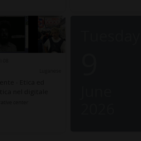
Tuesday
9
ì 08
Luganese
ente - Etica ed
June
tica nel digitale
2026
ative center