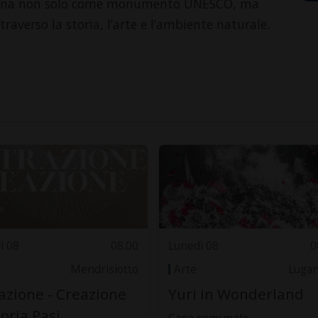
linzona non solo come monumento UNESCO, ma
raverso la storia, l’arte e l’ambiente naturale.
ì 08
08.00
Lunedì 08
0
Mendrisiotto
Arte
Luga
azione - Creazione
Yuri in Wonderland
loria Pasi