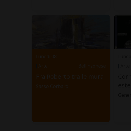
Lunedì 08
Luned
Arte
Bellinzonese
Arte
Fra Roberto tra le mura
Corr
este
Sasso Corbaro
Gener