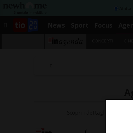
Affitta
News
Sport
Focus
Age
CONCERTI
CIN
A
Scopri i dettagli dell'even