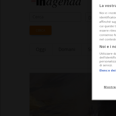
La vostr
Noi e i nost
Data Inizio
identificato
affinché sup
cui queste 
CERCA
essere rile
consenso fac
nel contest
Noi e i n
Oggi
Domani
Sunday 09
Utilizzare d
dell’identif
personalizz
di servizi.
Elenco dei
Mostra