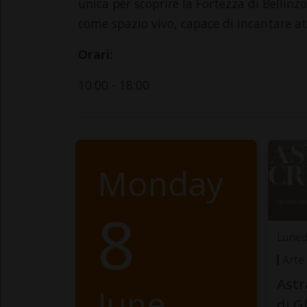
unica per scoprire la Fortezza di Bel
come spazio vivo, capace di incantare att
Orari:
10:00 - 18:00
Monday
8
Luned
Arte
Astr
June
di G