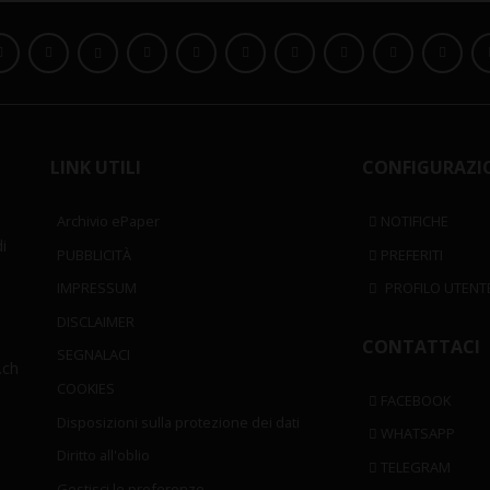
LINK UTILI
CONFIGURAZI
Archivio ePaper
NOTIFICHE
i
PUBBLICITÀ
PREFERITI
IMPRESSUM
PROFILO UTENT
DISCLAIMER
CONTATTACI
SEGNALACI
.ch
COOKIES
FACEBOOK
Disposizioni sulla protezione dei dati
WHATSAPP
Diritto all'oblio
TELEGRAM
Gestisci le preferenze