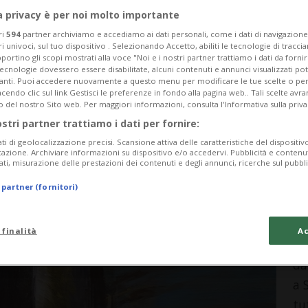
a privacy è per noi molto importante
ri
594
partner archiviamo e accediamo ai dati personali, come i dati di navigazione 
Categoria
Data Fine
ri univoci, sul tuo dispositivo . Selezionando Accetto, abiliti le tecnologie di tracc
portino gli scopi mostrati alla voce "Noi e i nostri partner trattiamo i dati da fornir
tecnologie dovessero essere disabilitate, alcuni contenuti e annunci visualizzati 
vanti. Puoi accedere nuovamente a questo menu per modificare le tue scelte o per
endo clic sul link Gestisci le preferenze in fondo alla pagina web.. Tali scelte avr
o del nostro Sito web. Per maggiori informazioni, consulta l'Informativa sulla priva
ostri partner trattiamo i dati per fornire:
Monday 10
Tuesday 11
Wednesday 12
ati di geolocalizzazione precisi. Scansione attiva delle caratteristiche del dispositivo 
icazione. Archiviare informazioni su dispositivo e/o accedervi. Pubblicità e contenu
ati, misurazione delle prestazioni dei contenuti e degli annunci, ricerche sul pubbl
 partner (fornitori)
In
Pe
 finalità
Ac
da
a 
tu