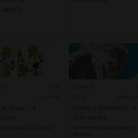
Casa comunale
 Capifid Sa
ì 08
18.00
Lunedì 08
2
Luganese
Arte
Bellinzo
e, mare... e
Uomo e ambiente - Il
iccini
distruttore
o espositivo La Cornice
Monumento San Giovanni
Battista