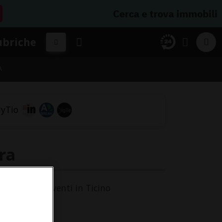
Cerca e trova immobili
ubriche
A
ra
genda degli eventi in Ticino