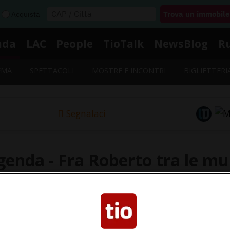
Acquista
nda
LAC
People
TioTalk
NewsBlog
R
EMA
SPETTACOLI
MOSTRE E INCONTRI
BIGLIETTERI
Segnalaci
genda - Fra Roberto tra le mu
to «Fra Roberto tra le mura»: data, orario e luogo nell'a