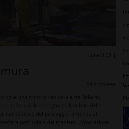
In
Sa
Vi
65
Lunedì 08 |
Co
e mura
ht
Bellinzonese
ta
accoglie una mostra dedicata a fra Roberto
Pr
l suo infaticabile impegno nell’ambito della
scinante senso del paesaggio, offrendo al
atmosfera particolare del maniero. Un’occasione