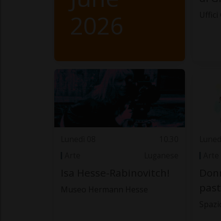
2026
Uffici
Lunedì 08
10.30
Luned
Arte
Luganese
Arte
Isa Hesse-Rabinovitch!
Donn
past
Museo Hermann Hesse
Spazi