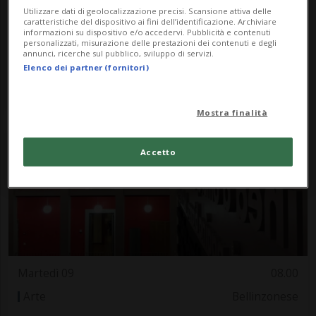
Martedì 09
08.00
Utilizzare dati di geolocalizzazione precisi. Scansione attiva delle
caratteristiche del dispositivo ai fini dell’identificazione. Archiviare
Arte
Mendrisiotto
informazioni su dispositivo e/o accedervi. Pubblicità e contenuti
personalizzati, misurazione delle prestazioni dei contenuti e degli
Astrazione - Creazione di Gloria Pasi
annunci, ricerche sul pubblico, sviluppo di servizi.
Elenco dei partner (fornitori)
Uffici Capifid Sa
Mostra finalità
Accetto
Martedì 09
08.00
Arte
Bellinzonese