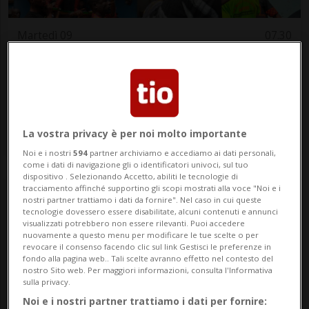
Martedì 09
07.30
Arte
Luganese
Quando delle opere d'arte rimangono
solo le foto
Canvetto luganese
La vostra privacy è per noi molto importante
Noi e i nostri
594
partner archiviamo e accediamo ai dati personali,
come i dati di navigazione gli o identificatori univoci, sul tuo
dispositivo . Selezionando Accetto, abiliti le tecnologie di
tracciamento affinché supportino gli scopi mostrati alla voce "Noi e i
nostri partner trattiamo i dati da fornire". Nel caso in cui queste
tecnologie dovessero essere disabilitate, alcuni contenuti e annunci
visualizzati potrebbero non essere rilevanti. Puoi accedere
nuovamente a questo menu per modificare le tue scelte o per
revocare il consenso facendo clic sul link Gestisci le preferenze in
fondo alla pagina web.. Tali scelte avranno effetto nel contesto del
nostro Sito web. Per maggiori informazioni, consulta l'Informativa
sulla privacy.
Noi e i nostri partner trattiamo i dati per fornire: