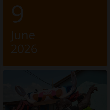
9
June
2026