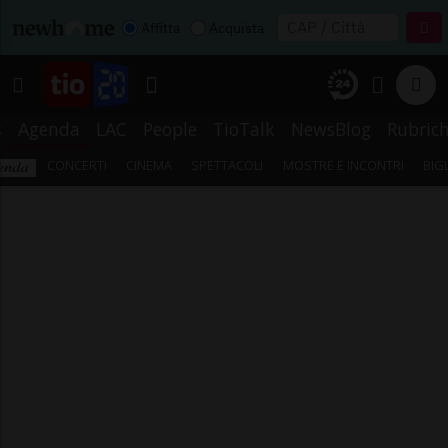
Affitta
Acquista
s
Agenda
LAC
People
TioTalk
NewsBlog
Rubric
CONCERTI
CINEMA
SPETTACOLI
MOSTRE E INCONTRI
BIG