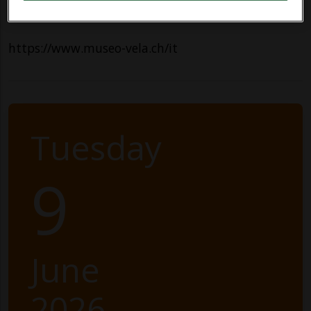
Contatti
https://www.museo-vela.ch/it
Tuesday
9
June
2026