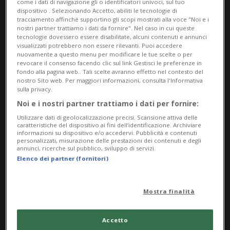
come i dati di navigazione gli o identificatori univoci, sul tuo
Bak, il Museo propone un focus sul traforo del
dispositivo . Selezionando Accetto, abiliti le tecnologie di
Gottardo a partire dall’altorilievo Le vittime del
tracciamento affinché supportino gli scopi mostrati alla voce "Noi e i
nostri partner trattiamo i dati da fornire". Nel caso in cui queste
lavoro di Vincenzo Vela.
tecnologie dovessero essere disabilitate, alcuni contenuti e annunci
visualizzati potrebbero non essere rilevanti. Puoi accedere
nuovamente a questo menu per modificare le tue scelte o per
Info Evento
revocare il consenso facendo clic sul link Gestisci le preferenze in
fondo alla pagina web.. Tali scelte avranno effetto nel contesto del
da Sunday 26 April 2026
nostro Sito web. Per maggiori informazioni, consulta l'Informativa
sulla privacy.
a Sunday 10 January 2027
Noi e i nostri partner trattiamo i dati per fornire:
Ma,Me,Gi,Ve,Sa,Do
Utilizzare dati di geolocalizzazione precisi. Scansione attiva delle
dalle 10.00
caratteristiche del dispositivo ai fini dell’identificazione. Archiviare
informazioni su dispositivo e/o accedervi. Pubblicità e contenuti
personalizzati, misurazione delle prestazioni dei contenuti e degli
Indirizzo
annunci, ricerche sul pubblico, sviluppo di servizi.
Elenco dei partner (fornitori)
Museo Vincenzo Vela
Mostra finalità
Via Lorenzo Vela 6
6853, Ligornetto
Accetto