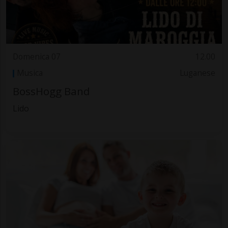
Domenica 07
12.00
Musica
Luganese
BossHogg Band
Lido