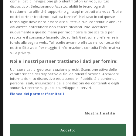
come i dati di navigazione gli o identificatori univoci, sul tuo
dispositivo . Selezionando Accetto, abiliti le tecnologie di
Immagine pubblicata:
tracciamento affinché supportino gli scopi mostrati alla voce "Noi e i
Alex Hanimann, Senza titolo [Railway Board]
nostri partner trattiamo i dati da fornire". Nel caso in cui queste
tecnologie dovessero essere disabilitate, alcuni contenuti e annunci
dalla serie “Driving as far as I can see”, s.d.
visualizzati potrebbero non essere rilevanti. Puoi accedere
nuovamente a questo menu per modificare le tue scelte o per
Courtesy Skopia Art Contemporain / © 2026,
revocare il consenso facendo clic sul link Gestisci le preferenze in
ProLitteris Zurigo
fondo alla pagina web.. Tali scelte avranno effetto nel contesto del
nostro Sito web. Per maggiori informazioni, consulta l'Informativa
sulla privacy.
Info Evento
Noi e i nostri partner trattiamo i dati per fornire:
Per tutti
Utilizzare dati di geolocalizzazione precisi. Scansione attiva delle
caratteristiche del dispositivo ai fini dell’identificazione. Archiviare
informazioni su dispositivo e/o accedervi. Pubblicità e contenuti
da Saturday 14 March 2026
personalizzati, misurazione delle prestazioni dei contenuti e degli
annunci, ricerche sul pubblico, sviluppo di servizi.
a Sunday 2 August 2026
Elenco dei partner (fornitori)
Me,Gi,Ve,Sa,Do
Mostra finalità
Indirizzo
Museo Villa dei Cedri
Accetto