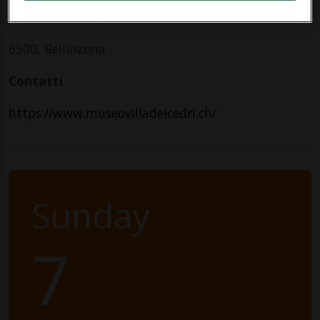
Piazza San Biagio 9
6500, Bellinzona
Contatti
https://www.museovilladeicedri.ch/
Sunday
7