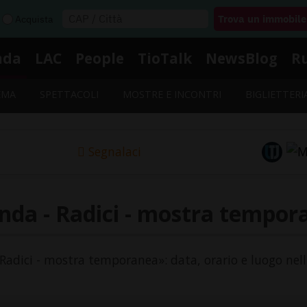
Acquista
nda
LAC
People
TioTalk
NewsBlog
R
EMA
SPETTACOLI
MOSTRE E INCONTRI
BIGLIETTERI
Segnalaci
nda - Radici - mostra tempor
 «Radici - mostra temporanea»: data, orario e luogo nell