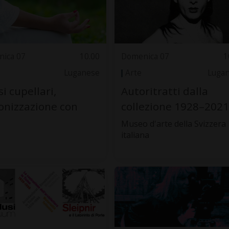
ica 07
10.00
Domenica 07
1
Luganese
Arte
Luga
i cupellari,
Autoritratti dalla
nizzazione con
collezione 1928–2021
Museo d'arte della Svizzera
italiana