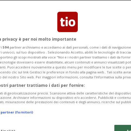
Categoria
Data Fine
a privacy è per noi molto importante
ri
594
partner archiviamo e accediamo ai dati personali, come i dati di navigazione 
ri univoci, sul tuo dispositivo . Selezionando Accetto, abiliti le tecnologie di tracc
Monday 10
Tuesday 11
Wednesday 12
portino gli scopi mostrati alla voce "Noi e i nostri partner trattiamo i dati da fornir
tecnologie dovessero essere disabilitate, alcuni contenuti e annunci visualizzati 
vanti. Puoi accedere nuovamente a questo menu per modificare le tue scelte o per
endo clic sul link Gestisci le preferenze in fondo alla pagina web.. Tali scelte avr
o del nostro Sito web. Per maggiori informazioni, consulta l'Informativa sulla priva
ostri partner trattiamo i dati per fornire:
In
ati di geolocalizzazione precisi. Scansione attiva delle caratteristiche del dispositivo 
icazione. Archiviare informazioni su dispositivo e/o accedervi. Pubblicità e contenu
Pe
ati, misurazione delle prestazioni dei contenuti e degli annunci, ricerche sul pubbl
da
 partner (fornitori)
a 
Ma
 finalità
Ac