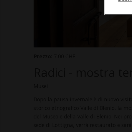
Prezzo:
7.00 CHF
Radici - mostra 
Musei
Dopo la pausa invernale è di nuovo visit
storico etnografico Valle di Blenio, la mo
del Museo e della Valle di Blenio. Nei pro
sede di Lottigna, verrà restaurato e sar