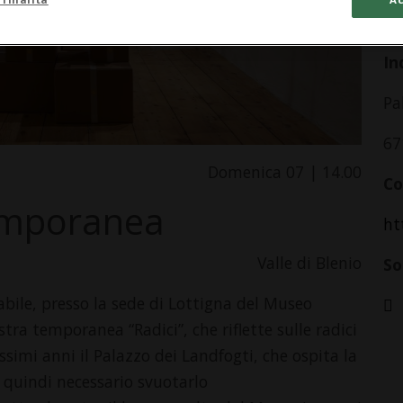
da
In
Pa
67
Domenica 07 | 14.00
Co
temporanea
ht
Valle di Blenio
So
abile, presso la sede di Lottigna del Museo
stra temporanea “Radici”, che riflette sulle radici
ssimi anni il Palazzo dei Landfogti, che ospita la
à quindi necessario svuotarlo