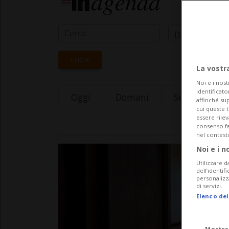
Data Inizio
CERCA
La vostr
Noi e i nost
identificato
Oggi
Domani
Sunday 09
affinché sup
cui queste 
essere rile
consenso fac
nel contest
Noi e i n
Utilizzare d
dell’identif
personalizz
di servizi.
Elenco dei
Mostra