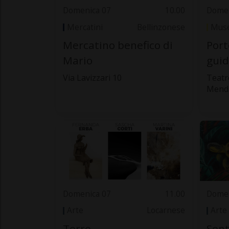
Domenica 07
10.00
Domen
Mercatini
Bellinzonese
Muse
Mercatino benefico di
Port
Mario
guid
Via Lavizzari 10
Teatro
Mendr
Domenica 07
11.00
Domen
Arte
Locarnese
Arte
Terre
Sen