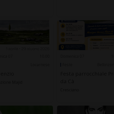
ica 07
10.00
Domenica 07
1
Locarnese
Feste
Bellinzo
ilenzio
Festa parrocchiale Pr
da Cà
zione Majid
Cresciano