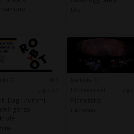
rvazione
Lido
ica 07
14.00
Domenica 07
1
Luganese
Appuntamenti
Luga
t. Dagli automi
Planetario
intelligenza
L'ideatorio
iciale
torio