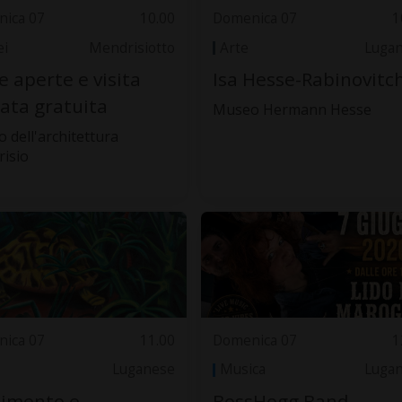
ica 07
10.00
Domenica 07
1
i
Mendrisiotto
Arte
Luga
e aperte e visita
Isa Hesse-Rabinovitch
ata gratuita
Museo Hermann Hesse
 dell'architettura
isio
ica 07
11.00
Domenica 07
1
Luganese
Musica
Luga
timento e
BossHogg Band