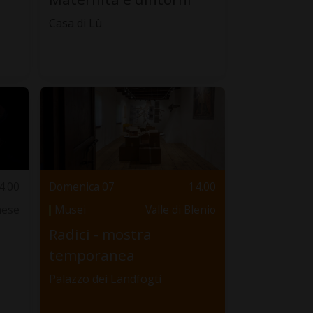
Casa di Lù
4.00
Domenica 07
14.00
nese
Musei
Valle di Blenio
Radici - mostra
temporanea
Palazzo dei Landfogti