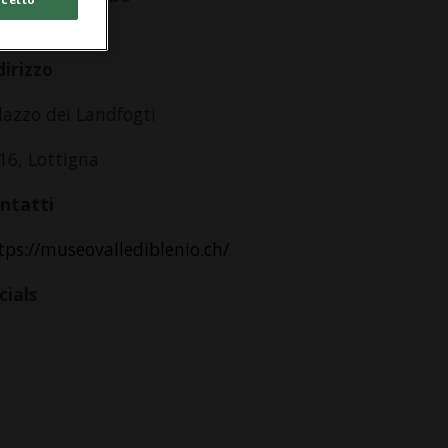
lle 14.00
dirizzo
lazzo dei Landfogti
16, Lottigna
ntatti
tps://museovallediblenio.ch/
cials