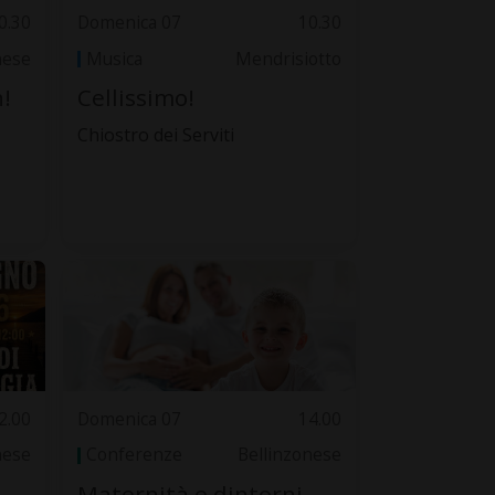
0.30
Domenica 07
10.30
nese
Musica
Mendrisiotto
!
Cellissimo!
Chiostro dei Serviti
2.00
Domenica 07
14.00
nese
Conferenze
Bellinzonese
Maternità e dintorni