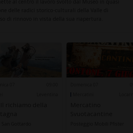
 al centro il lavoro svolto dal Museo in quasi
e delle radici storico-culturali della Valle di
sso di rinnovo in vista della sua riapertura.
ica 07
09.00
Domenica 07
0
i
Leventina
Mercatini
Locar
 Il richiamo della
Mercatino
tagna
Svuotacantine
 San Gottardo
Posteggio Mobili Pfister