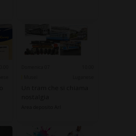
0.00
Domenica 07
10.00
nese
Musei
Luganese
o
Un tram che si chiama
nostalgia
Area deposito Arl