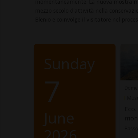
momentaneamente. La nuova mostra mette
mezzo secolo d’attività nella conservazion
Blenio e coinvolge il visitatore nel proce
Sunday
7
Domen
Muse
Eco.
June
mon
2026
Passo