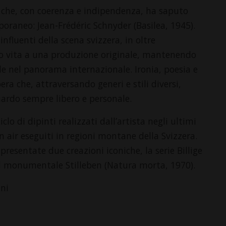
a che, con coerenza e indipendenza, ha saputo
poraneo: Jean-Frédéric Schnyder (Basilea, 1945).
 influenti della scena svizzera, in oltre
to vita a una produzione originale, mantenendo
le nel panorama internazionale. Ironia, poesia e
ra che, attraversando generi e stili diversi,
uardo sempre libero e personale.
lo di dipinti realizzati dall’artista negli ultimi
in air eseguiti in regioni montane della Svizzera.
resentate due creazioni iconiche, la serie Billige
il monumentale Stilleben (Natura morta, 1970).
ini