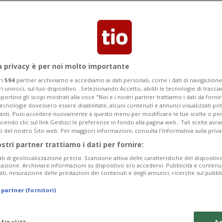
Categoria
Data Fine
a privacy è per noi molto importante
ri
594
partner archiviamo e accediamo ai dati personali, come i dati di navigazione 
ri univoci, sul tuo dispositivo . Selezionando Accetto, abiliti le tecnologie di tracc
Monday 10
Tuesday 11
Wednesday 12
portino gli scopi mostrati alla voce "Noi e i nostri partner trattiamo i dati da fornir
tecnologie dovessero essere disabilitate, alcuni contenuti e annunci visualizzati 
vanti. Puoi accedere nuovamente a questo menu per modificare le tue scelte o per
endo clic sul link Gestisci le preferenze in fondo alla pagina web.. Tali scelte avr
o del nostro Sito web. Per maggiori informazioni, consulta l'Informativa sulla priva
ostri partner trattiamo i dati per fornire:
In
ati di geolocalizzazione precisi. Scansione attiva delle caratteristiche del dispositivo 
icazione. Archiviare informazioni su dispositivo e/o accedervi. Pubblicità e contenu
da
ati, misurazione delle prestazioni dei contenuti e degli annunci, ricerche sul pubbl
a 
 partner (fornitori)
Ma
In
 finalità
Ac