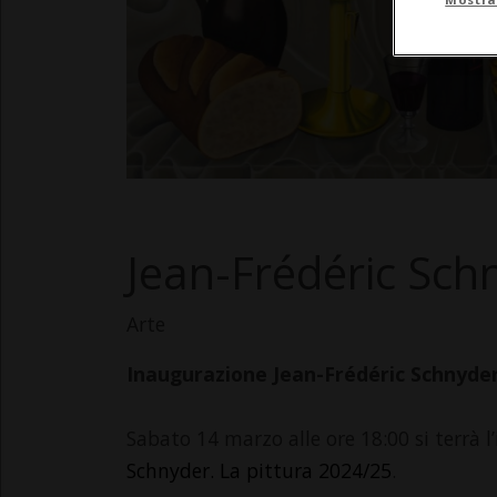
Jean-Frédéric Sch
Arte
Inaugurazione Jean-Frédéric Schnyder
Sabato 14 marzo alle ore 18:00 si terrà 
Schnyder. La pittura 2024/25
.