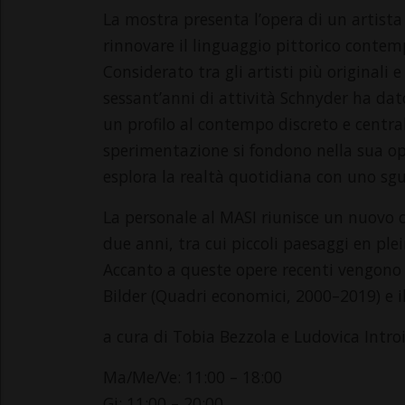
La mostra presenta l’opera di un artist
rinnovare il linguaggio pittorico contem
Considerato tra gli artisti più originali e
sessant’anni di attività Schnyder ha da
un profilo al contempo discreto e centra
sperimentazione si fondono nella sua ope
esplora la realtà quotidiana con uno sg
La personale al MASI riunisce un nuovo cic
due anni, tra cui piccoli paesaggi en ple
Accanto a queste opere recenti vengono p
Bilder (Quadri economici, 2000–2019) e 
a cura di Tobia Bezzola e Ludovica Intro
Ma/Me/Ve: 11:00 – 18:00
Gi: 11:00 – 20:00