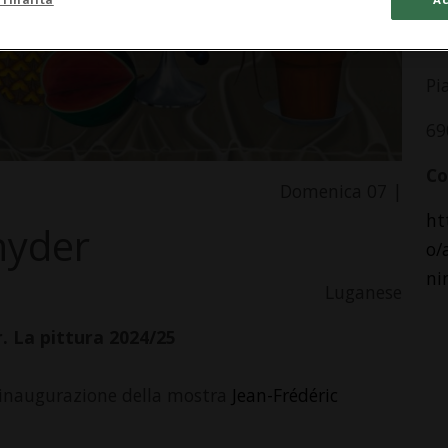
Ma
Pi
69
Co
Domenica 07 |
ht
nyder
o/
ni
Luganese
. La pittura 2024/25
l’inaugurazione della mostra
Jean-Frédéric