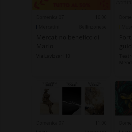
Domenica 07
10.00
Domen
Mercatini
Bellinzonese
Muse
Mercatino benefico di
Port
Mario
guid
Via Lavizzari 10
Teatro
Mendr
Domenica 07
11.00
Domen