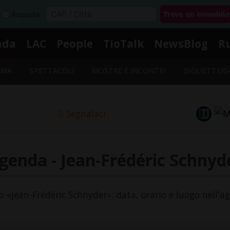
Acquista
nda
LAC
People
TioTalk
NewsBlog
R
EMA
SPETTACOLI
MOSTRE E INCONTRI
BIGLIETTERI
Segnalaci
genda - Jean-Frédéric Schnyd
to «Jean-Frédéric Schnyder»: data, orario e luogo nell'a