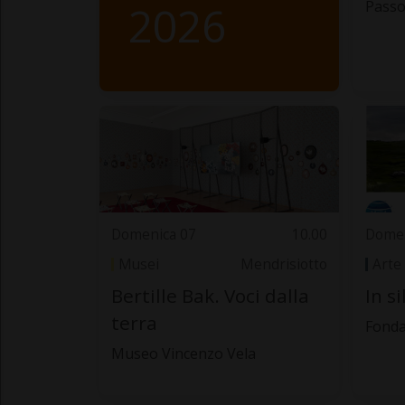
2026
Passo
Domenica 07
10.00
Domen
Musei
Mendrisiotto
Arte
Bertille Bak. Voci dalla
In s
terra
Fonda
Museo Vincenzo Vela