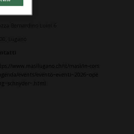
si, sede LAC
azza Bernardino Luini 6
00, Lugano
ntatti
tps://www.masilugano.ch/it/masi/in-cors
agenda/events/evento~eventi~2026~ope
ng~schnyder~.html