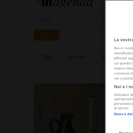
Data Inizio
CERCA
La vostr
Noi e i nost
identificato
Oggi
Domani
Sunday 09
affinché sup
cui queste 
essere rile
consenso fac
nel contest
Noi e i n
Utilizzare d
dell’identif
personalizz
di servizi.
Elenco dei
Mostra