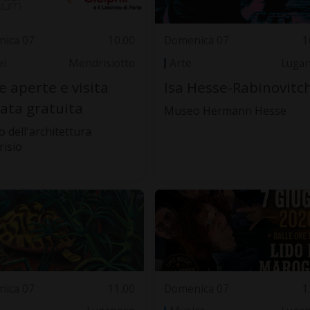
ica 07
10.00
Domenica 07
1
i
Mendrisiotto
Arte
Luga
e aperte e visita
Isa Hesse-Rabinovitch
ata gratuita
Museo Hermann Hesse
 dell'architettura
isio
ica 07
11.00
Domenica 07
1