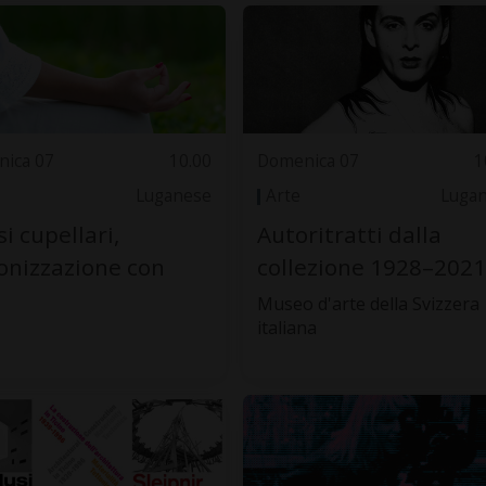
ica 07
10.00
Domenica 07
1
Luganese
Arte
Luga
i cupellari,
Autoritratti dalla
nizzazione con
collezione 1928–2021
Museo d'arte della Svizzera
italiana