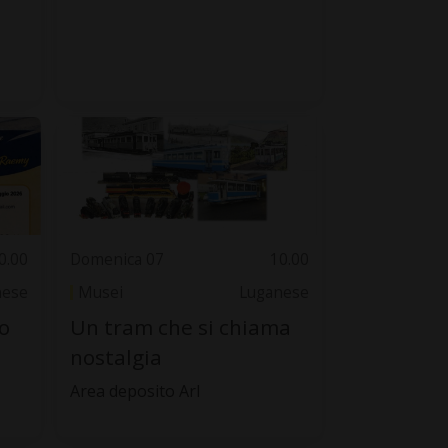
0.00
Domenica 07
10.00
nese
Musei
Luganese
o
Un tram che si chiama
nostalgia
Area deposito Arl