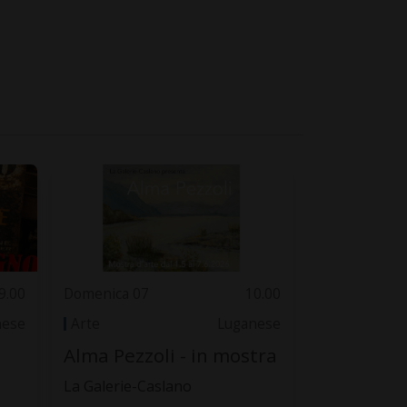
9.00
Domenica 07
10.00
nese
Arte
Luganese
Alma Pezzoli - in mostra
La Galerie-Caslano