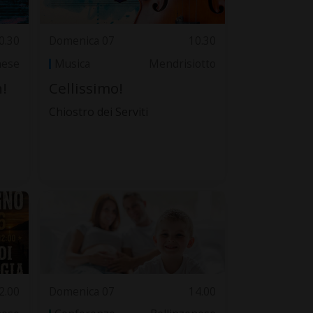
0.30
Domenica 07
10.30
nese
Musica
Mendrisiotto
!
Cellissimo!
Chiostro dei Serviti
2.00
Domenica 07
14.00