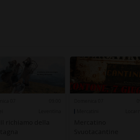
ica 07
09.00
Domenica 07
0
i
Leventina
Mercatini
Locar
 Il richiamo della
Mercatino
tagna
Svuotacantine