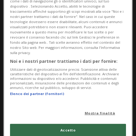
come i dati di navigazione gli o identificatori univoci, sul tuo
Ma,Me,Gi,Ve,Sa,Do
dispositivo . Selezionando Accetto, abiliti le tecnologie di
dalle 11.00
tracciamento affinché supportino gli scopi mostrati alla voce "Noi e i
nostri partner trattiamo i dati da fornire". Nel caso in cui queste
tecnologie dovessero essere disabilitate, alcuni contenuti e annunci
Indirizzo
visualizzati potrebbero non essere rilevanti. Puoi accedere
nuovamente a questo menu per modificare le tue scelte o per
revocare il consenso facendo clic sul link Gestisci le preferenze in
Museo Centovalli e Pedemonte
fondo alla pagina web.. Tali scelte avranno effetto nel contesto del
nostro Sito web. Per maggiori informazioni, consulta l'Informativa
Via Museo 8
sulla privacy.
Noi e i nostri partner trattiamo i dati per fornire:
6655, Intragna
Utilizzare dati di geolocalizzazione precisi. Scansione attiva delle
caratteristiche del dispositivo ai fini dell’identificazione. Archiviare
informazioni su dispositivo e/o accedervi. Pubblicità e contenuti
Contatti
personalizzati, misurazione delle prestazioni dei contenuti e degli
annunci, ricerche sul pubblico, sviluppo di servizi.
https://www.museocentovallipedemonte.ch/it
Elenco dei partner (fornitori)
Socials
Mostra finalità
Accetto