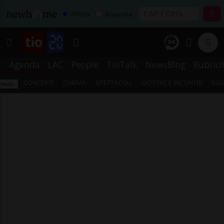
Affitta
Acquista
s
Agenda
LAC
People
TioTalk
NewsBlog
Rubric
CONCERTI
CINEMA
SPETTACOLI
MOSTRE E INCONTRI
BIG