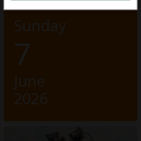
Sunday
7
June
2026